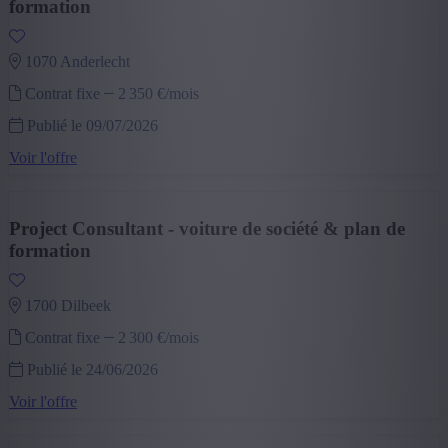
formation
1070 anderlecht
Contrat fixe
2 350 €/mois
Publié le 09/07/2026
Voir l'offre
Project Consultant - voiture de société & plan de
formation
1700 dilbeek
Contrat fixe
2 300 €/mois
Publié le 24/06/2026
Voir l'offre