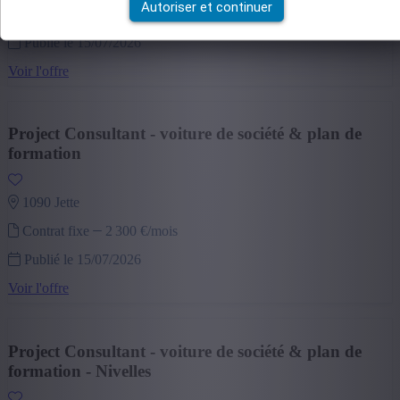
Autoriser et continuer
Contrat fixe
2 300 €/mois
Publié le 15/07/2026
Voir l'offre
Project Consultant - voiture de société & plan de
formation
1090 jette
Contrat fixe
2 300 €/mois
Publié le 15/07/2026
Voir l'offre
Project Consultant - voiture de société & plan de
formation - Nivelles