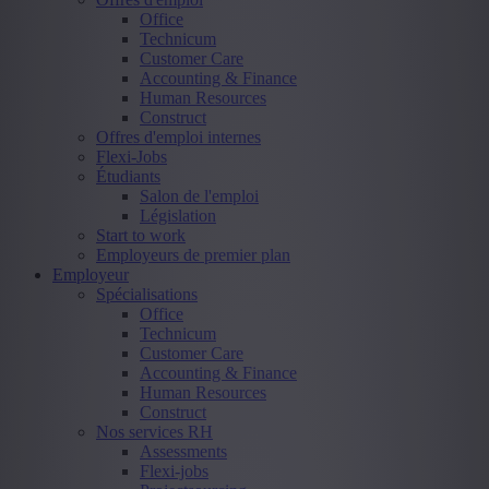
Office
Technicum
Customer Care
Accounting & Finance
Human Resources
Construct
Offres d'emploi internes
Flexi-Jobs
Étudiants
Salon de l'emploi
Législation
Start to work
Employeurs de premier plan
Employeur
Spécialisations
Office
Technicum
Customer Care
Accounting & Finance
Human Resources
Construct
Nos services RH
Assessments
Flexi-jobs