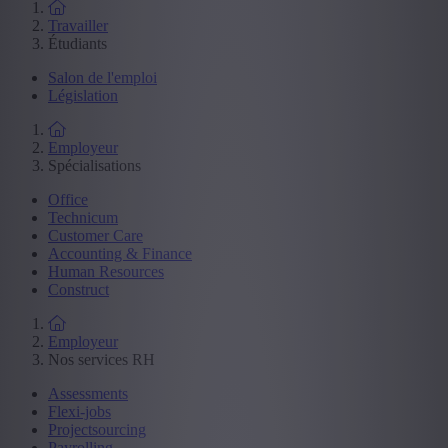
Travailler
Étudiants
Salon de l'emploi
Législation
Employeur
Spécialisations
Office
Technicum
Customer Care
Accounting & Finance
Human Resources
Construct
Employeur
Nos services RH
Assessments
Flexi-jobs
Projectsourcing
Payrolling