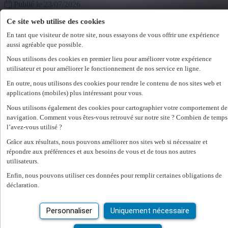
+ Montrer plus
- Montrer moins
Publié le 23/07/2026
Secteur
Voir l'offre
Ce site web utilise des cookies
Autres
(13)
En tant que visiteur de notre site, nous essayons de vous offrir une expérience
Services
(1)
aussi agréable que possible.
+ Montrer plus
- Montrer moins
Project Consultant - voiture de société & plan de
Nous utilisons des cookies en premier lieu pour améliorer votre expérience
Formation
formation
utilisateur et pour améliorer le fonctionnement de nos service en ligne.
Baccalauréat
(14)
En outre, nous utilisons des cookies pour rendre le contenu de nos sites web et
Maïtrise
(14)
applications (mobiles) plus intéressant pour vous.
1745 opwijk
+ Montrer plus
- Montrer moins
Nous utilisons également des cookies pour cartographier votre comportement de
Contrat fixe
2 300 €/mois
Type de contrat
navigation. Comment vous êtes-vous retrouvé sur notre site ? Combien de temps
l’avez-vous utilisé ?
Publié le 20/07/2026
Contrat à durée indéterminée
(14)
Grâce aux résultats, nous pouvons améliorer nos sites web si nécessaire et
Voir l'offre
+ Montrer plus
- Montrer moins
répondre aux préférences et aux besoins de vous et de tous nos autres
utilisateurs.
Enfin, nous pouvons utiliser ces données pour remplir certaines obligations de
Project Consultant - voiture de société & plan de
déclaration.
formation
Personnaliser
Uniquement nécessaire
1831 diegem