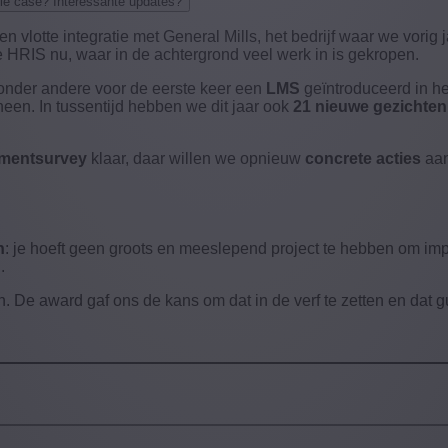
ullie case? Interessante updates?
n vlotte integratie met General Mills, het bedrijf waar we vorig
RIS nu, waar in de achtergrond veel werk in is gekropen.
onder andere voor de eerste keer een
LMS
geïntroduceerd in he
en. In tussentijd hebben we dit jaar ook
21 nieuwe gezichten
ementsurvey
klaar, daar willen we opnieuw
concrete acties
aan
n
: je hoeft geen groots en meeslepend project te hebben om imp
.
. De award gaf ons de kans om dat in de verf te zetten en dat 