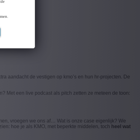
lde
omen.
extra aandacht de vestigen op kmo’s en hun hr-projecten. De
? Met een live podcast als pitch zetten ze meteen de toon:
emen, vroegen we ons af… Wat is onze case eigenlijk? We
 zien: hoe je als KMO, met beperkte middelen, toch
heel wat