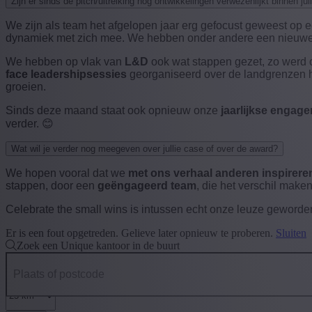
Zijn er sinds de pitch/uitreiking nog ontwikkelingen verwezenlijkt binnen j
We zijn als team het afgelopen jaar erg gefocust geweest op ee
dynamiek met zich mee. We hebben onder andere een nieuwe H
We hebben op vlak van
L&D
ook wat stappen gezet, zo werd 
face leadershipsessies
georganiseerd over de landgrenzen he
groeien.
Sinds deze maand staat ook opnieuw onze
jaarlijkse engag
verder.
😊
Wat wil je verder nog meegeven over jullie case of over de award?
We hopen vooral dat we
met ons verhaal anderen inspirere
stappen, door een
geëngageerd team
, die het verschil maken
Celebrate the small wins
is intussen echt onze leuze geworden
Er is een fout opgetreden. Gelieve later opnieuw te proberen.
Sluiten
Zoek een Unique kantoor in de buurt