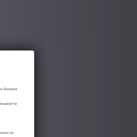
ne diensten
essanter te
keuren en