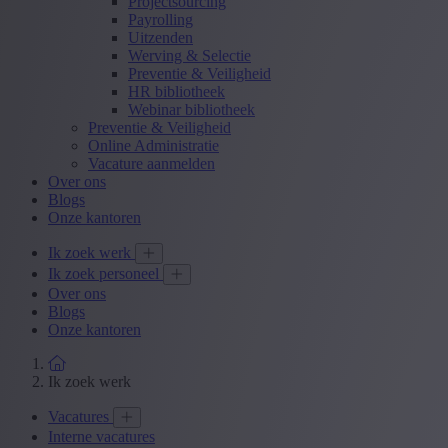
Projectsourcing
Payrolling
Uitzenden
Werving & Selectie
Preventie & Veiligheid
HR bibliotheek
Webinar bibliotheek
Preventie & Veiligheid
Online Administratie
Vacature aanmelden
Over ons
Blogs
Onze kantoren
Ik zoek werk
Ik zoek personeel
Over ons
Blogs
Onze kantoren
Ik zoek werk
Vacatures
Interne vacatures