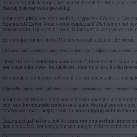
Samen terugblikken op alles wat we bereikt hebben, was al ee
daarbij loskwam was geweldig.
Voor onze
pitch
besloten we het, in typische Edgard & Cooper-
Spannend? Zeker. Maar vooral keiplezant! We hielden het be
wat we daaruit geleerd hebben. Daarnaast wilden we ook de min
En dan dat moment in het Wintercircus als afsluiter:
de winst
…
Waarom zou je bedrijven aanraden om zich in te schrijven voor de editie v
Omdat het een
zeldzame kans
is om écht even stil te staan b
een case opbouwen, terugblikken, daar trots op zijn: dat
proc
En dan de sfeer tijdens het event, de connecties die je legt 
Op welke manier heeft jullie inschrijving/de overwinning een meerwaarde be
Voor ons als People Team was het een superfijne manier om sam
voor een
hernieuwde trots
in ons team. We realiseerden ons o
teamgevoel maar helpt je ook om
vooruitgang écht te zien e
Daarnaast gaf het ons ook de
kans om ons
verhaal intern én
dat je als KMO, zonder gigantisch budget, écht verschil kan m