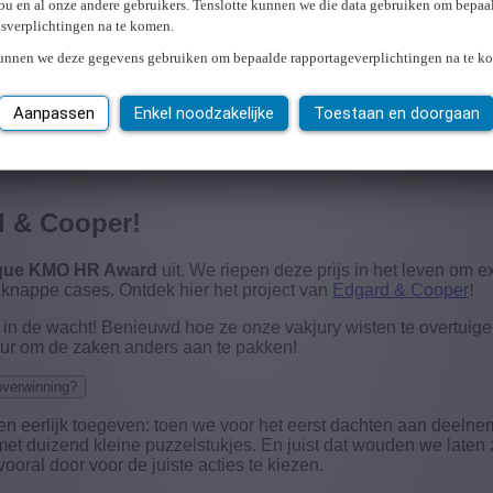
ou en al onze andere gebruikers. Tenslotte kunnen we die data gebruiken om bepaa
gsverplichtingen na te komen.
kunnen we deze gegevens gebruiken om bepaalde rapportageverplichtingen na te k
Aanpassen
Enkel noodzakelijke
Toestaan en doorgaan
d & Cooper!
que KMO HR Award
uit. We riepen deze prijs in het leven om 
 knappe cases. Ontdek hier het project van
Edgard & Cooper
!
in de wacht! Benieuwd hoe ze onze vakjury wisten te overtuigen
ltuur om de zaken anders aan te pakken!
overwinning?
en eerlijk toegeven: toen we voor het eerst dachten aan deeln
met duizend kleine puzzelstukjes. En juist dat wouden we laten
ral door voor de juiste acties te kiezen.