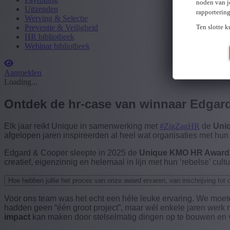
noden van j
Uitzenden
rapporterin
Werving & Selectie
Ten slotte 
Preventie & Veiligheid
HR bibliotheek
Webinar bibliotheek
Aanmelden
Loading...
Ontdek de hr-case van winnaar Edgar
Elk jaar reikt Unique in samenwerking met
#ZigZagHR
de
Uni
afgelopen jaren inspireerden al heel wat organisaties met hun
Edgard & Cooper
sleepte in 2025 de
Unique KMO HR Award
creatief, eigenzinnig en helemaal in lijn met hun ‘rebelse’ cu
Hoe hebben jullie het proces van onze award ervaren, van inschrijving tot 
Voor ons team was het echt een héle leuke ervaring. We moet
hadden geen “één groot project”, maar wél enkele jaren werk 
impact
kan maken door stelselmatig dingen op te bouwen en voo