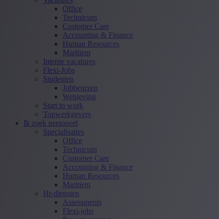
Office
Technicum
Customer Care
Accounting & Finance
Human Resources
Maritiem
Interne vacatures
Flexi-Jobs
Studenten
Jobbeurzen
Wetgeving
Start to work
Topwerkgevers
Ik zoek personeel
Specialisaties
Office
Technicum
Customer Care
Accounting & Finance
Human Resources
Maritiem
Hr-diensten
Assessments
Flexi-jobs