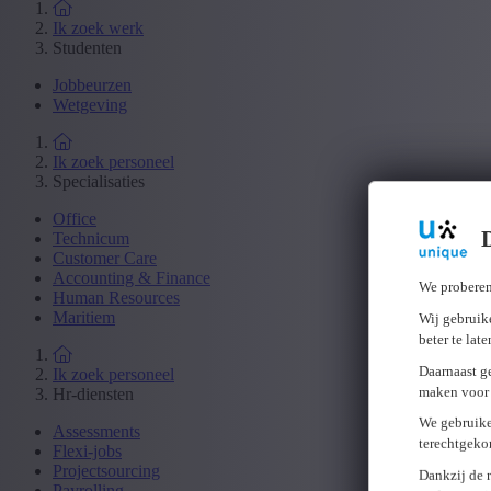
Ik zoek werk
Studenten
Jobbeurzen
Wetgeving
Ik zoek personeel
Specialisaties
Office
Technicum
Customer Care
Accounting & Finance
We proberen
Human Resources
Maritiem
Wij gebruike
beter te lat
Daarnaast g
Ik zoek personeel
maken voor 
Hr-diensten
We gebruike
Assessments
terechtgeko
Flexi-jobs
Projectsourcing
Dankzij de 
Payrolling