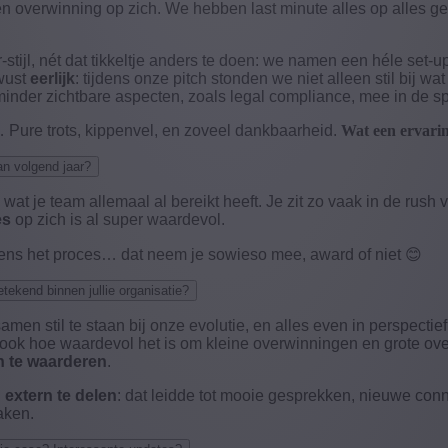
n overwinning op zich. We hebben last minute alles op alles ge
stijl, nét dat tikkeltje anders te doen: we namen een héle set-
wust
eerlijk
: tijdens onze pitch stonden we niet alleen stil bij wa
der zichtbare aspecten, zoals legal compliance, mee in de spot
 Pure trots, kippenvel, en zoveel dankbaarheid.
Wat een ervari
an volgend jaar?
ij wat je team allemaal al bereikt heeft. Je zit zo vaak in de ru
es
op zich is al super waardevol.
tijdens het proces… dat neem je sowieso mee, award of niet
😊
tekend binnen jullie organisatie?
en stil te staan bij onze evolutie, en alles even in perspectie
ok hoe waardevol het is om kleine overwinningen en grote overw
n te waarderen
.
 extern te delen
: dat leidde tot mooie gesprekken, nieuwe conn
aken.