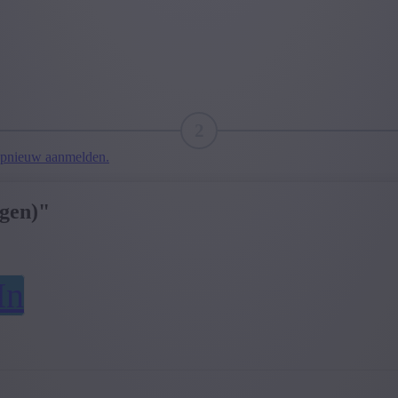
2
pnieuw aanmelden.
egen)"
In