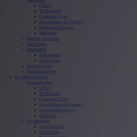
Office
Technicum
Customer Care
Accounting & Finance
Human Resources
Maritiem
Interne vacatures
Flexi-Jobs
Studenten
Jobbeurzen
Wetgeving
Start to work
Topwerkgevers
Ik zoek personeel
Specialisaties
Office
Technicum
Customer Care
Accounting & Finance
Human Resources
Maritiem
Hr-diensten
Assessments
Flexi-jobs