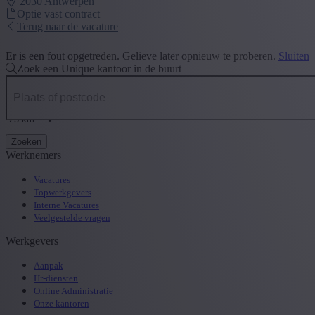
2030
Antwerpen
Optie vast contract
Terug naar de vacature
Er is een fout opgetreden. Gelieve later opnieuw te proberen.
Sluiten
Zoek een Unique kantoor in de buurt
Zoeken
Werknemers
Vacatures
Topwerkgevers
Interne Vacatures
Veelgestelde vragen
Werkgevers
Aanpak
Hr-diensten
Online Administratie
Onze kantoren