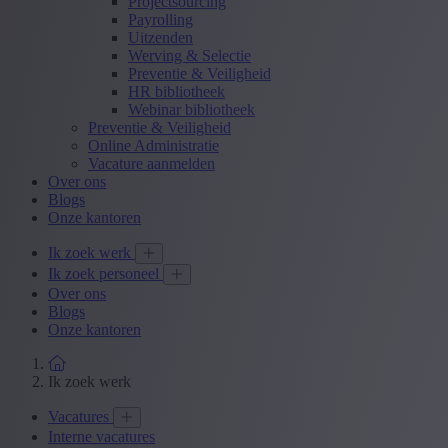
Projectsourcing
Payrolling
Uitzenden
Werving & Selectie
Preventie & Veiligheid
HR bibliotheek
Webinar bibliotheek
Preventie & Veiligheid
Online Administratie
Vacature aanmelden
Over ons
Blogs
Onze kantoren
Ik zoek werk
Ik zoek personeel
Over ons
Blogs
Onze kantoren
Ik zoek werk
Vacatures
Interne vacatures