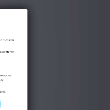
ne diensten
essanter te
keuren en
lde
omen.