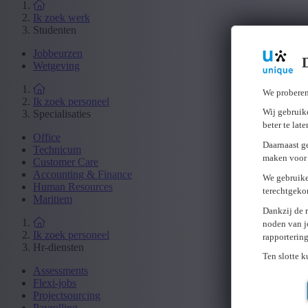
Ik zoek werk
Studenten
Jobbeurzen
Wetgeving
We proberen
Ik zoek personeel
Wij gebruike
Specialisaties
beter te lat
Office
Daarnaast g
Technicum
maken voor 
Customer Care
Accounting & Finance
We gebruike
Human Resources
terechtgeko
Maritiem
Dankzij de 
noden van j
Ik zoek personeel
rapporterin
Hr-diensten
Ten slotte 
Assessments
Flexi-jobs
Projectsourcing
Payrolling