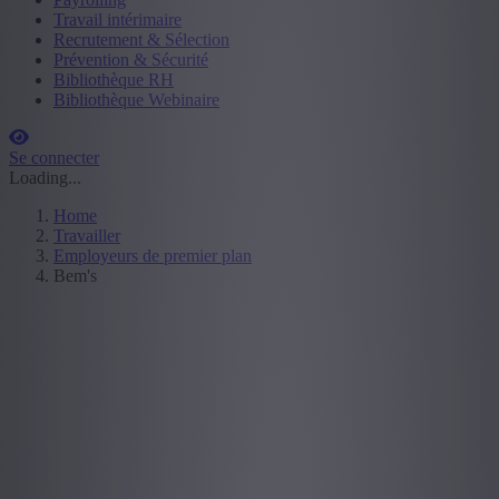
Travail intérimaire
Recrutement & Sélection
Prévention & Sécurité
Bibliothèque RH
Bibliothèque Webinaire
Se connecter
Loading...
Home
Travailler
Employeurs de premier plan
Bem's