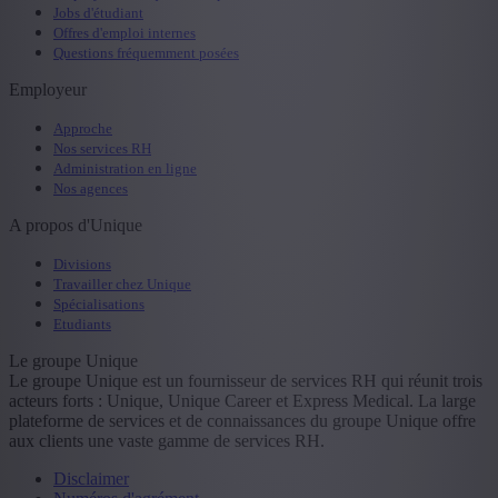
Jobs d'étudiant
Offres d'emploi internes
Questions fréquemment posées
Employeur
Approche
Nos services RH
Administration en ligne
Nos agences
A propos d'Unique
Divisions
Travailler chez Unique
Spécialisations
Etudiants
Le groupe Unique
Le groupe Unique est un fournisseur de services RH qui réunit trois
acteurs forts : Unique, Unique Career et Express Medical. La large
plateforme de services et de connaissances du groupe Unique offre
aux clients une vaste gamme de services RH.
Disclaimer