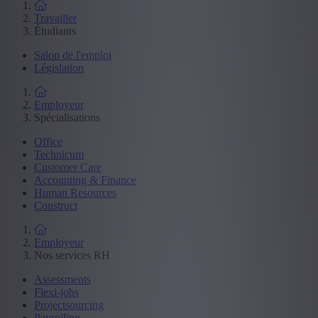
Travailler
Étudiants
Salon de l'emploi
Législation
Employeur
Spécialisations
Office
Technicum
Customer Care
Accounting & Finance
Human Resources
Construct
Employeur
Nos services RH
Assessments
Flexi-jobs
Projectsourcing
Payrolling