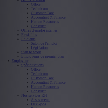
Office
Technicum
Customer Care
Accounting & Finance
Human Resources
Construct
Offres d'emploi internes
Flexi-Jobs
Étudiants
Salon de l'emploi
Législation
Start to work
Employeurs de premier plan
Employeur
Spécialisations
Office
Technicum
Customer Care
Accounting & Finance
Human Resources
Construct
Nos services RH
Assessments
Flexi-jobs