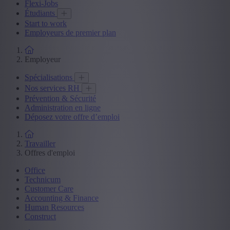
Flexi-Jobs
Étudiants
Start to work
Employeurs de premier plan
Employeur
Spécialisations
Nos services RH
Prévention & Sécurité
Administration en ligne
Déposez votre offre d’emploi
Travailler
Offres d'emploi
Office
Technicum
Customer Care
Accounting & Finance
Human Resources
Construct