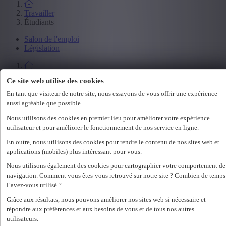
Travailler
Étudiants
Salon de l'emploi
Législation
Employeur
Ce site web utilise des cookies
Spécialisations
En tant que visiteur de notre site, nous essayons de vous offrir une expérience
Office
aussi agréable que possible.
Technicum
Nous utilisons des cookies en premier lieu pour améliorer votre expérience
Customer Care
Accounting & Finance
utilisateur et pour améliorer le fonctionnement de nos service en ligne.
Human Resources
En outre, nous utilisons des cookies pour rendre le contenu de nos sites web et
Construct
applications (mobiles) plus intéressant pour vous.
Nous utilisons également des cookies pour cartographier votre comportement de
Employeur
navigation. Comment vous êtes-vous retrouvé sur notre site ? Combien de temps
Nos services RH
l’avez-vous utilisé ?
Assessments
Grâce aux résultats, nous pouvons améliorer nos sites web si nécessaire et
Flexi-jobs
répondre aux préférences et aux besoins de vous et de tous nos autres
Projectsourcing
utilisateurs.
Payrolling