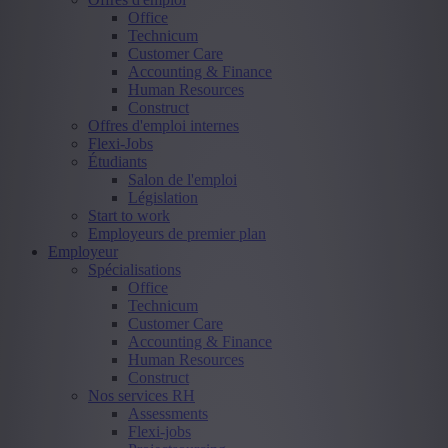
Office
Technicum
Customer Care
Accounting & Finance
Human Resources
Construct
Offres d'emploi internes
Flexi-Jobs
Étudiants
Salon de l'emploi
Législation
Start to work
Employeurs de premier plan
Employeur
Spécialisations
Office
Technicum
Customer Care
Accounting & Finance
Human Resources
Construct
Nos services RH
Assessments
Flexi-jobs