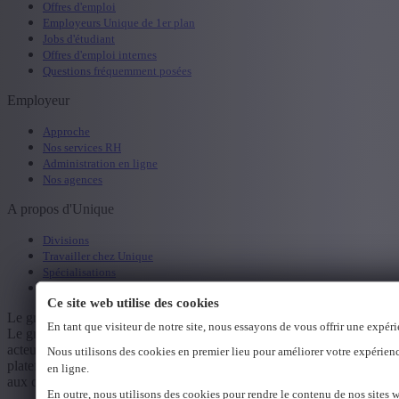
Offres d'emploi
Employeurs Unique de 1er plan
Jobs d'étudiant
Offres d'emploi internes
Questions fréquemment posées
Employeur
Approche
Nos services RH
Administration en ligne
Nos agences
A propos d'Unique
Divisions
Travailler chez Unique
Spécialisations
Etudiants
Ce site web utilise des cookies
Le groupe Unique
En tant que visiteur de notre site, nous essayons de vous offrir une expér
Le groupe Unique est un fournisseur de services RH qui réunit trois
acteurs forts : Unique, Unique Career et Express Medical. La large
Nous utilisons des cookies en premier lieu pour améliorer votre expérienc
plateforme de services et de connaissances du groupe Unique offre
en ligne.
aux clients une vaste gamme de services RH.
En outre, nous utilisons des cookies pour rendre le contenu de nos sites w