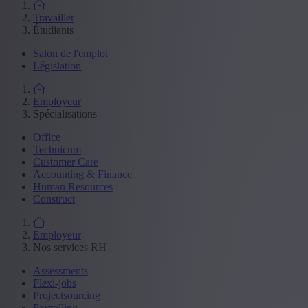
Travailler
Étudiants
Salon de l'emploi
Législation
Employeur
Spécialisations
Office
Technicum
Customer Care
Accounting & Finance
Human Resources
Construct
Employeur
Nos services RH
Assessments
Flexi-jobs
Projectsourcing
Payrolling