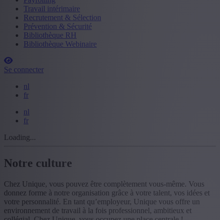
Travail intérimaire
Recrutement & Sélection
Prévention & Sécurité
Bibliothèque RH
Bibliothèque Webinaire
Se connecter
nl
fr
nl
fr
Loading...
Notre culture
Chez Unique, vous pouvez être complètement vous-même. Vous
donnez forme à notre organisation grâce à votre talent, vos idées et
votre personnalité. En tant qu’employeur, Unique vous offre un
environnement de travail à la fois professionnel, ambitieux et
collégial. Chez Unique, vous occupez une place centrale !