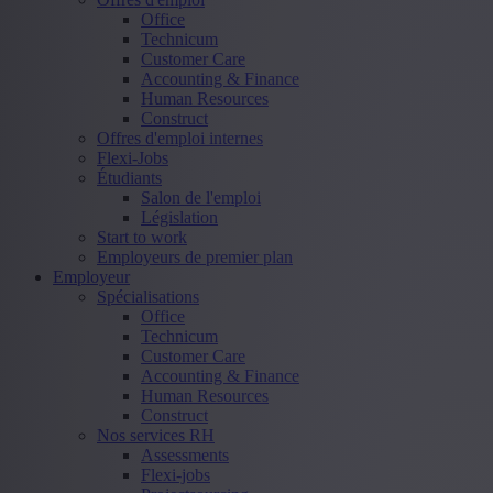
Office
Technicum
Customer Care
Accounting & Finance
Human Resources
Construct
Offres d'emploi internes
Flexi-Jobs
Étudiants
Salon de l'emploi
Législation
Start to work
Employeurs de premier plan
Employeur
Spécialisations
Office
Technicum
Customer Care
Accounting & Finance
Human Resources
Construct
Nos services RH
Assessments
Flexi-jobs