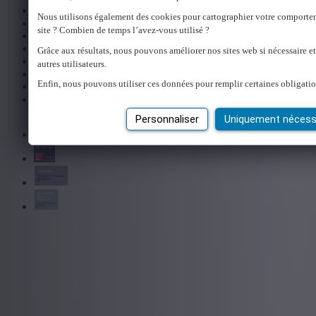
Disclaimer
Nous utilisons également des cookies pour cartographier votre comporte
Numéros d'agrément
site ? Combien de temps l’avez-vous utilisé ?
Cookie policy
Privacy
Grâce aux résultats, nous pouvons améliorer nos sites web si nécessaire e
Offres d'emploi
autres utilisateurs.
Administration en ligne
Enfin, nous pouvons utiliser ces données pour remplir certaines obligatio
Code de conduite
Procédure de signalement des violations
Personnaliser
Uniquement nécess