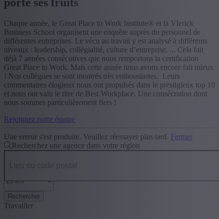
porte ses fruits
Chaque année, le Great Place to Work Institute® et la Vlerick
Business School organisent une enquête auprès du personnel de
différentes entreprises. Le vécu au travail y est analysé à différents
niveaux : leadership, collégialité, culture d’entreprise, ... Cela fait
déjà 7 années consécutives que nous remportons la certification
Great Place to Work. Mais cette année nous avons encore fait mieux
! Nos collègues se sont montrés très enthousiastes. Leurs
commentaires élogieux nous ont propulsés dans le prestigieux top 10
et nous ont valu le titre de Best Workplace. Une consécration dont
nous sommes particulièrement fiers !
Rejoignez notre équipe
Une erreur s'est produite. Veuillez réessayer plus tard.
Fermer
Recherchez une agence dans votre région
Rechercher
Travailler