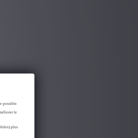
e possible.
méliorer le
biles) plus