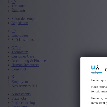
Travailler
Étudiants
Salon de l'emploi
Législation
Employeur
Spécialisations
Office
Technicum
Customer Care
Accounting & Finance
Human Resources
C
Construct
En tant que 
Employeur
Nos services RH
Nous utiliso
fonctionnem
Assessments
Flexi-jobs
En outre, no
Projectsourcing
intéressant 
Payrolling