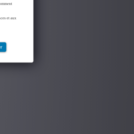
 Comment
nces et aux
er