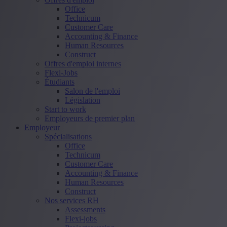
Office
Technicum
Customer Care
Accounting & Finance
Human Resources
Construct
Offres d'emploi internes
Flexi-Jobs
Étudiants
Salon de l'emploi
Législation
Start to work
Employeurs de premier plan
Employeur
Spécialisations
Office
Technicum
Customer Care
Accounting & Finance
Human Resources
Construct
Nos services RH
Assessments
Flexi-jobs