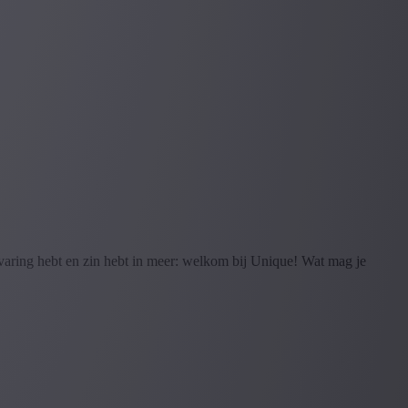
 ervaring hebt en zin hebt in meer: welkom bij Unique! Wat mag je