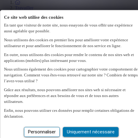
Travailler
Étudiants
Ce site web utilise des cookies
Salon de l'emploi
En tant que visiteur de notre site, nous essayons de vous offrir une expérience
Législation
aussi agréable que possible.
Nous utilisons des cookies en premier lieu pour améliorer votre expérience
Employeur
utilisateur et pour améliorer le fonctionnement de nos service en ligne.
Spécialisations
En outre, nous utilisons des cookies pour rendre le contenu de nos sites web et
applications (mobiles) plus intéressant pour vous.
Office
Technicum
Nous utilisons également des cookies pour cartographier votre comportement de
Customer Care
navigation. Comment vous êtes-vous retrouvé sur notre site ? Combien de temps
Accounting & Finance
l’avez-vous utilisé ?
Human Resources
Construct
Grâce aux résultats, nous pouvons améliorer nos sites web si nécessaire et
répondre aux préférences et aux besoins de vous et de tous nos autres
utilisateurs.
Employeur
Nos services RH
Enfin, nous pouvons utiliser ces données pour remplir certaines obligations de
déclaration.
Assessments
Flexi-jobs
Personnaliser
Uniquement nécessaire
Projectsourcing
Payrolling