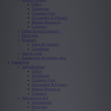
Office
Technicum
Customer Care
Accounting & Finance
Human Resources
Construct
Offres d'emploi internes
Flexi-Jobs
Étudiants
Salon de l'emploi
Législation
Start to work
Employeurs de premier plan
Employeur
Spécialisations
Office
Technicum
Customer Care
Accounting & Finance
Human Resources
Construct
Nos services RH
Assessments
Flexi-jobs