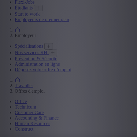
Flexi-Jobs
Étudiants
Start to work
Employeurs de premier plan
Employeur
Spécialisations
Nos services RH
Prévention & Sécurité
Administration en ligne
Déposez votre offre d’emploi
Travailler
Offres d'emploi
Office
Technicum
Customer Care
Accounting & Finance
Human Resources
Construct