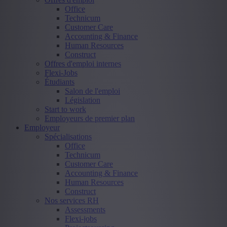
Office
Technicum
Customer Care
Accounting & Finance
Human Resources
Construct
Offres d'emploi internes
Flexi-Jobs
Étudiants
Salon de l'emploi
Législation
Start to work
Employeurs de premier plan
Employeur
Spécialisations
Office
Technicum
Customer Care
Accounting & Finance
Human Resources
Construct
Nos services RH
Assessments
Flexi-jobs