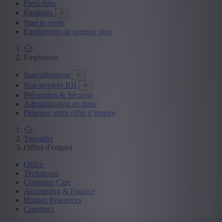
Flexi-Jobs
Étudiants
Start to work
Employeurs de premier plan
Employeur
Spécialisations
Nos services RH
Prévention & Sécurité
Administration en ligne
Déposez votre offre d’emploi
Travailler
Offres d'emploi
Office
Technicum
Customer Care
Accounting & Finance
Human Resources
Construct