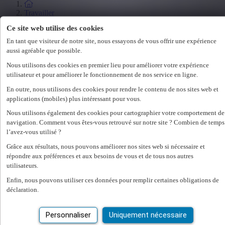
Travailler
Étudiants
Ce site web utilise des cookies
Salon de l'emploi
En tant que visiteur de notre site, nous essayons de vous offrir une expérience
Législation
aussi agréable que possible.
Nous utilisons des cookies en premier lieu pour améliorer votre expérience
Employeur
utilisateur et pour améliorer le fonctionnement de nos service en ligne.
Spécialisations
En outre, nous utilisons des cookies pour rendre le contenu de nos sites web et
applications (mobiles) plus intéressant pour vous.
Office
Technicum
Nous utilisons également des cookies pour cartographier votre comportement de
Customer Care
navigation. Comment vous êtes-vous retrouvé sur notre site ? Combien de temps
Accounting & Finance
l’avez-vous utilisé ?
Human Resources
Construct
Grâce aux résultats, nous pouvons améliorer nos sites web si nécessaire et
répondre aux préférences et aux besoins de vous et de tous nos autres
utilisateurs.
Employeur
Nos services RH
Enfin, nous pouvons utiliser ces données pour remplir certaines obligations de
déclaration.
Assessments
Flexi-jobs
Personnaliser
Uniquement nécessaire
Projectsourcing
Payrolling