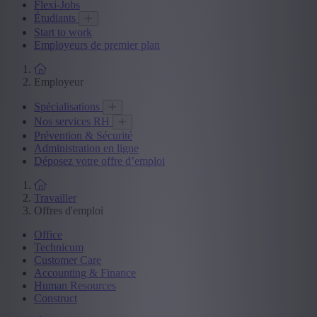
Flexi-Jobs
Étudiants
Start to work
Employeurs de premier plan
Employeur
Spécialisations
Nos services RH
Prévention & Sécurité
Administration en ligne
Déposez votre offre d’emploi
Travailler
Offres d'emploi
Office
Technicum
Customer Care
Accounting & Finance
Human Resources
Construct