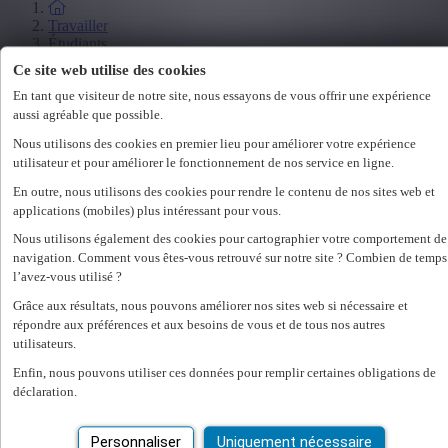
Travailler
Étudiants
Ce site web utilise des cookies
Salon de l'emploi
Législation
En tant que visiteur de notre site, nous essayons de vous offrir une expérience
aussi agréable que possible.
Nous utilisons des cookies en premier lieu pour améliorer votre expérience
Employeur
utilisateur et pour améliorer le fonctionnement de nos service en ligne.
Spécialisations
En outre, nous utilisons des cookies pour rendre le contenu de nos sites web et
Office
applications (mobiles) plus intéressant pour vous.
Technicum
Customer Care
Nous utilisons également des cookies pour cartographier votre comportement de
Accounting & Finance
navigation. Comment vous êtes-vous retrouvé sur notre site ? Combien de temps
Human Resources
l’avez-vous utilisé ?
Construct
Grâce aux résultats, nous pouvons améliorer nos sites web si nécessaire et
répondre aux préférences et aux besoins de vous et de tous nos autres
Employeur
utilisateurs.
Nos services RH
Enfin, nous pouvons utiliser ces données pour remplir certaines obligations de
déclaration.
Assessments
Flexi-jobs
Projectsourcing
Personnaliser
Uniquement nécessaire
Payrolling