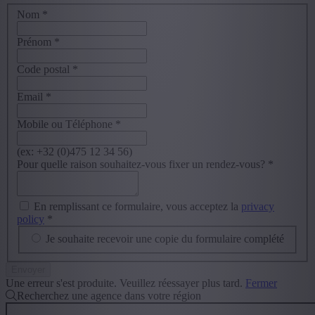
Nom
*
Prénom
*
Code postal
*
Email
*
Mobile ou Téléphone
*
(ex: +32 (0)475 12 34 56)
Pour quelle raison souhaitez-vous fixer un rendez-vous?
*
En remplissant ce formulaire, vous acceptez la
privacy
policy
*
Je souhaite recevoir une copie du formulaire complété
Une erreur s'est produite. Veuillez réessayer plus tard.
Fermer
Recherchez une agence dans votre région