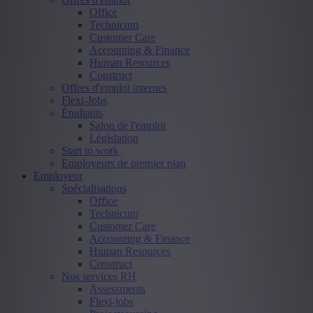
Office
Technicum
Customer Care
Accounting & Finance
Human Resources
Construct
Offres d'emploi internes
Flexi-Jobs
Étudiants
Salon de l'emploi
Législation
Start to work
Employeurs de premier plan
Employeur
Spécialisations
Office
Technicum
Customer Care
Accounting & Finance
Human Resources
Construct
Nos services RH
Assessments
Flexi-jobs