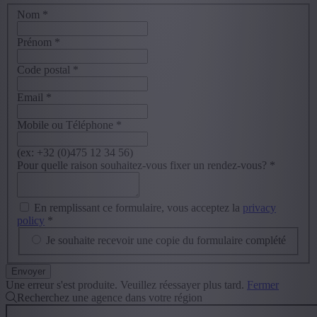
Nom
*
Prénom
*
Code postal
*
Email
*
Mobile ou Téléphone
*
(ex: +32 (0)475 12 34 56)
Pour quelle raison souhaitez-vous fixer un rendez-vous?
*
En remplissant ce formulaire, vous acceptez la
privacy
policy
*
Je souhaite recevoir une copie du formulaire complété
Une erreur s'est produite. Veuillez réessayer plus tard.
Fermer
Recherchez une agence dans votre région