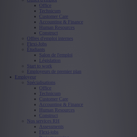
Office
Technicum
Customer Care
Accounting & Finance
Human Resources
Construct
Offres d'emploi internes
Flexi-Jobs
Étudiants
Salon de l'emploi
Législation
Start to work
Employeurs de premier plan
Employeur
Spécialisations
Office
Technicum
Customer Care
Accounting & Finance
Human Resources
Construct
Nos services RH
Assessments
Flexi-jobs