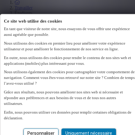
Travailler
Étudiants
Ce site web utilise des cookies
Salon de l'emploi
Législation
En tant que visiteur de notre site, nous essayons de vous offrir une expérience
aussi agréable que possible.
Nous utilisons des cookies en premier lieu pour améliorer votre expérience
Employeur
utilisateur et pour améliorer le fonctionnement de nos service en ligne.
Spécialisations
En outre, nous utilisons des cookies pour rendre le contenu de nos sites web et
Office
applications (mobiles) plus intéressant pour vous.
Technicum
Customer Care
Nous utilisons également des cookies pour cartographier votre comportement de
Accounting & Finance
navigation. Comment vous êtes-vous retrouvé sur notre site ? Combien de temps
Human Resources
l’avez-vous utilisé ?
Construct
Grâce aux résultats, nous pouvons améliorer nos sites web si nécessaire et
répondre aux préférences et aux besoins de vous et de tous nos autres
Employeur
utilisateurs.
Nos services RH
Enfin, nous pouvons utiliser ces données pour remplir certaines obligations de
déclaration.
Assessments
Flexi-jobs
Projectsourcing
Personnaliser
Uniquement nécessaire
Payrolling