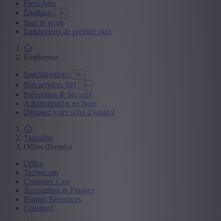
Flexi-Jobs
Étudiants
Start to work
Employeurs de premier plan
Employeur
Spécialisations
Nos services RH
Prévention & Sécurité
Administration en ligne
Déposez votre offre d’emploi
Travailler
Offres d'emploi
Office
Technicum
Customer Care
Accounting & Finance
Human Resources
Construct