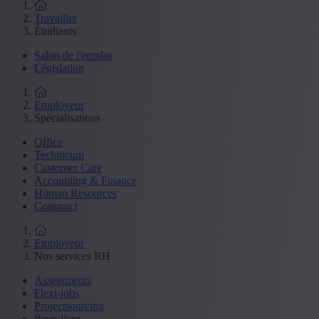
Travailler
Étudiants
Salon de l'emploi
Législation
Employeur
Spécialisations
Office
Technicum
Customer Care
Accounting & Finance
Human Resources
Construct
Employeur
Nos services RH
Assessments
Flexi-jobs
Projectsourcing
Payrolling