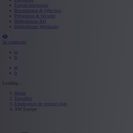
Travail intérimaire
Recrutement & Sélection
Prévention & Sécurité
Bibliothèque RH
Bibliothèque Webinaire
Se connecter
nl
fr
nl
fr
Loading...
Home
Travailler
Employeurs de premier plan
AW Europe