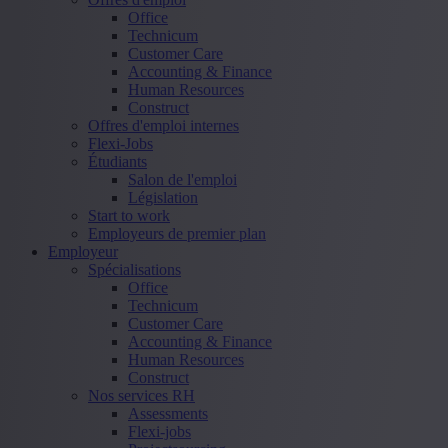
Office
Technicum
Customer Care
Accounting & Finance
Human Resources
Construct
Offres d'emploi internes
Flexi-Jobs
Étudiants
Salon de l'emploi
Législation
Start to work
Employeurs de premier plan
Employeur
Spécialisations
Office
Technicum
Customer Care
Accounting & Finance
Human Resources
Construct
Nos services RH
Assessments
Flexi-jobs