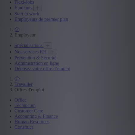
Flexi-Jobs
Étudiants
Start to work
Employeurs de premier plan
Employeur
Spécialisations
Nos services RH
Prévention & Sécurité
Administration en ligne
Déposez votre offre d’emploi
Travailler
Offres d'emploi
Office
Technicum
Customer Care
Accounting & Finance
Human Resources
Construct