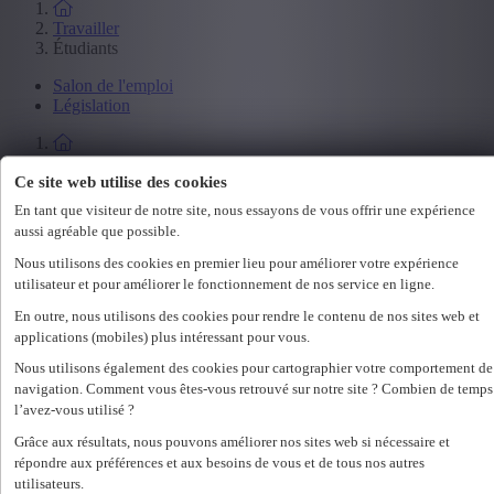
Travailler
Étudiants
Salon de l'emploi
Législation
Employeur
Ce site web utilise des cookies
Spécialisations
En tant que visiteur de notre site, nous essayons de vous offrir une expérience
Office
aussi agréable que possible.
Technicum
Customer Care
Nous utilisons des cookies en premier lieu pour améliorer votre expérience
Accounting & Finance
utilisateur et pour améliorer le fonctionnement de nos service en ligne.
Human Resources
En outre, nous utilisons des cookies pour rendre le contenu de nos sites web et
Construct
applications (mobiles) plus intéressant pour vous.
Nous utilisons également des cookies pour cartographier votre comportement de
Employeur
navigation. Comment vous êtes-vous retrouvé sur notre site ? Combien de temps
Nos services RH
l’avez-vous utilisé ?
Assessments
Grâce aux résultats, nous pouvons améliorer nos sites web si nécessaire et
Flexi-jobs
répondre aux préférences et aux besoins de vous et de tous nos autres
Projectsourcing
utilisateurs.
Payrolling