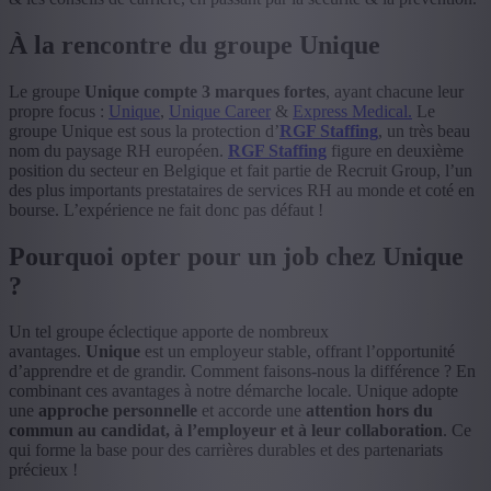
À la rencontre du groupe Unique
Le groupe
Unique compte 3 marques fortes
, ayant chacune leur
propre focus :
Unique
,
Unique Career
&
Express Medical.
Le
groupe Unique est sous la protection d’
RGF Staffing
, un très beau
nom du paysage RH européen.
RGF Staffing
figure en deuxième
position du secteur en Belgique et fait partie de Recruit Group, l’un
des plus importants prestataires de services RH au monde et coté en
bourse. L’expérience ne fait donc pas défaut !
Pourquoi opter pour un job chez Unique
?
Un tel groupe éclectique apporte de nombreux
avantages.
Unique
est un employeur stable, offrant l’opportunité
d’apprendre et de grandir. Comment faisons-nous la différence ? En
combinant ces avantages à notre démarche locale. Unique adopte
une
approche personnelle
et accorde une
attention hors du
commun au candidat, à l’employeur et à leur collaboration
. Ce
qui forme la base pour des carrières durables et des partenariats
précieux !