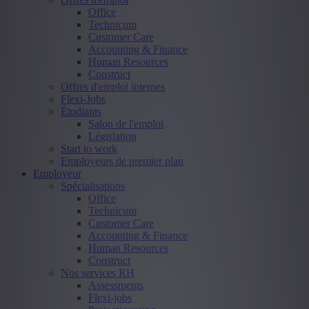
Office
Technicum
Customer Care
Accounting & Finance
Human Resources
Construct
Offres d'emploi internes
Flexi-Jobs
Étudiants
Salon de l'emploi
Législation
Start to work
Employeurs de premier plan
Employeur
Spécialisations
Office
Technicum
Customer Care
Accounting & Finance
Human Resources
Construct
Nos services RH
Assessments
Flexi-jobs