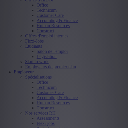
Office
Technicum
Customer Care
Accounting & Finance
Human Resources
Construct
Offres d'emploi internes
Flexi-Jobs
Étudiants
Salon de l'emploi
Législation
Start to work
Employeurs de premier plan
Employeur
Spécialisations
Office
Technicum
Customer Care
Accounting & Finance
Human Resources
Construct
Nos services RH
Assessments
Flexi-jobs