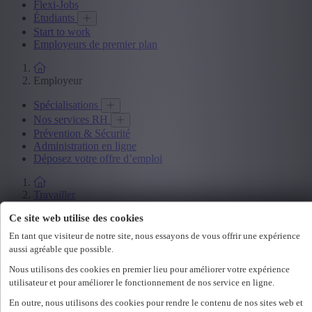
Flexi-Jobs
Étudiants
Start to work
Employeurs de premier plan
Employeur
Spécialisations
Nos services RH
Prévention & Sécurité
Administration en ligne
Déposez votre offre d’emploi
Travailler
Offres d'emploi
Ce site web utilise des cookies
Office
En tant que visiteur de notre site, nous essayons de vous offrir une expérience
Technicum
aussi agréable que possible.
Customer Care
Accounting & Finance
Nous utilisons des cookies en premier lieu pour améliorer votre expérience
Human Resources
utilisateur et pour améliorer le fonctionnement de nos service en ligne.
Construct
En outre, nous utilisons des cookies pour rendre le contenu de nos sites web et