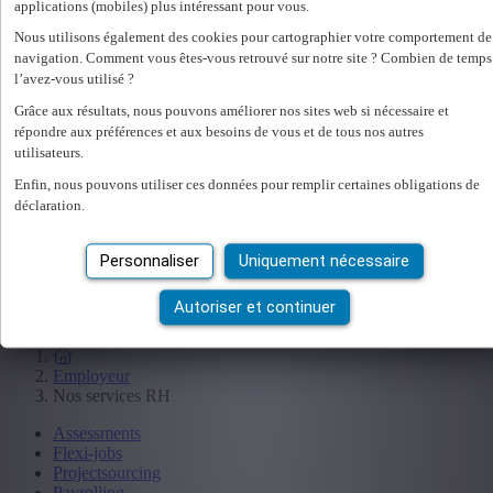
applications (mobiles) plus intéressant pour vous.
Travailler
Nous utilisons également des cookies pour cartographier votre comportement de
Étudiants
navigation. Comment vous êtes-vous retrouvé sur notre site ? Combien de temps
l’avez-vous utilisé ?
Salon de l'emploi
Législation
Grâce aux résultats, nous pouvons améliorer nos sites web si nécessaire et
répondre aux préférences et aux besoins de vous et de tous nos autres
utilisateurs.
Employeur
Spécialisations
Enfin, nous pouvons utiliser ces données pour remplir certaines obligations de
déclaration.
Office
Technicum
Customer Care
Personnaliser
Uniquement nécessaire
Accounting & Finance
Human Resources
Autoriser et continuer
Construct
Employeur
Nos services RH
Assessments
Flexi-jobs
Projectsourcing
Payrolling