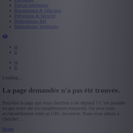
Travail intérimaire
Recrutement & Sélection
Prévention & Sécurité
Bibliothèque RH
Bibliothèque Webinaire
nl
fr
nl
fr
Loading...
La page demandée n'a pas été trouvée.
Peut-être la page que vous cherchez a été déplacé ? C’est possible
vu que notre site est complètement renouvelé. Ou avez-vous
accidentellement entré un URL incorrecte. Nous vous aidons à
chercher ...
Home