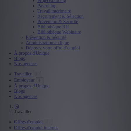
Projectsourcing
Payrolling
Travail intérimaire
Recrutement & Sélection
Prévention & Sécurité
Bibliothèque RH
Bibliothèque Webinaire
Prévention & Sécurité
Administration en ligne
Déposez votre offre d’emploi
À propos d'Unique
Blogs
Nos agences
Travailler
Employeur
À propos d'Unique
Blogs
Nos agences
Travailler
Offres d'emploi
Offres d'emploi internes