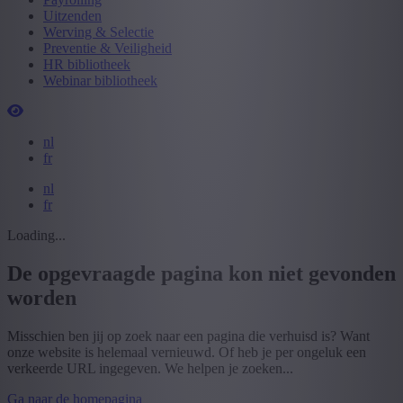
Uitzenden
Werving & Selectie
Preventie & Veiligheid
HR bibliotheek
Webinar bibliotheek
nl
fr
nl
fr
Loading...
De opgevraagde pagina kon niet gevonden
worden
Misschien ben jij op zoek naar een pagina die verhuisd is? Want
onze website is helemaal vernieuwd. Of heb je per ongeluk een
verkeerde URL ingegeven. We helpen je zoeken...
Ga naar de homepagina