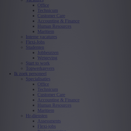
Office
Technicum
Customer Care
Accounting & Finance
Human Resources
Maritiem
Interne vacatures
Flexi-Jobs
Studenten
Jobbeurzen
Wetgeving
Start to work
Topwerkgevers
Ik zoek personeel
Specialisaties
Office
Technicum
Customer Care
Accounting & Finance
Human Resources
Maritiem
Hr-diensten
Assessments
Flexi-jobs