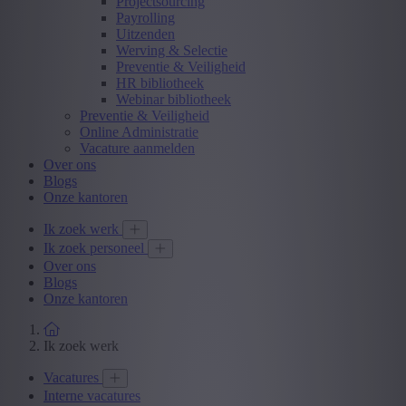
Projectsourcing
Payrolling
Uitzenden
Werving & Selectie
Preventie & Veiligheid
HR bibliotheek
Webinar bibliotheek
Preventie & Veiligheid
Online Administratie
Vacature aanmelden
Over ons
Blogs
Onze kantoren
Ik zoek werk
Ik zoek personeel
Over ons
Blogs
Onze kantoren
Ik zoek werk
Vacatures
Interne vacatures