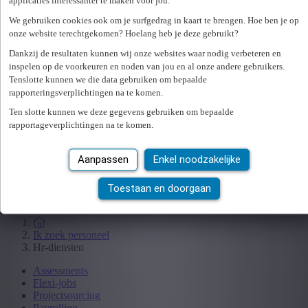
applicaties interessanter te maken voor jou.
Ik zoek werk
We gebruiken cookies ook om je surfgedrag in kaart te brengen. Hoe ben je op
Studenten
onze website terechtgekomen? Hoelang heb je deze gebruikt?
Jobbeurzen
Dankzij de resultaten kunnen wij onze websites waar nodig verbeteren en
Wetgeving
inspelen op de voorkeuren en noden van jou en al onze andere gebruikers.
Tenslotte kunnen we die data gebruiken om bepaalde
rapporteringsverplichtingen na te komen.
Ik zoek personeel
Ten slotte kunnen we deze gegevens gebruiken om bepaalde
Specialisaties
rapportageverplichtingen na te komen.
Office
Technicum
Aanpassen
Enkel noodzakelijke
Customer Care
Accounting & Finance
Human Resources
Toestaan en doorgaan
Maritiem
Ik zoek personeel
Hr-diensten
Assessments
Flexi-jobs
Projectsourcing
Payrolling