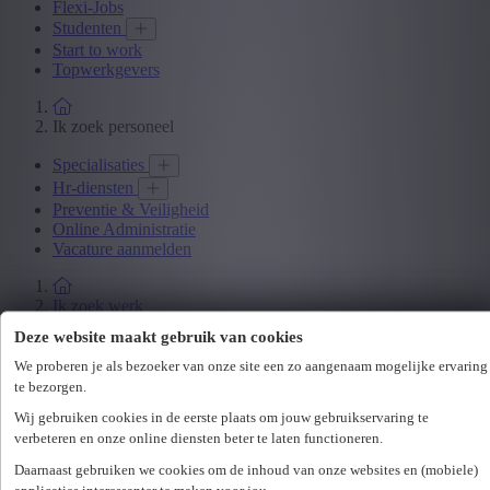
Flexi-Jobs
Studenten
Start to work
Topwerkgevers
Ik zoek personeel
Specialisaties
Hr-diensten
Preventie & Veiligheid
Online Administratie
Vacature aanmelden
Ik zoek werk
Vacatures
Deze website maakt gebruik van cookies
Office
We proberen je als bezoeker van onze site een zo aangenaam mogelijke ervaring
Technicum
te bezorgen.
Customer Care
Wij gebruiken cookies in de eerste plaats om jouw gebruikservaring te
Accounting & Finance
verbeteren en onze online diensten beter te laten functioneren.
Human Resources
Maritiem
Daarnaast gebruiken we cookies om de inhoud van onze websites en (mobiele)