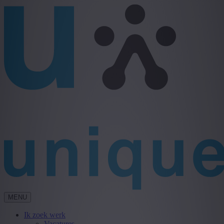
MENU
Ik zoek werk
Vacatures