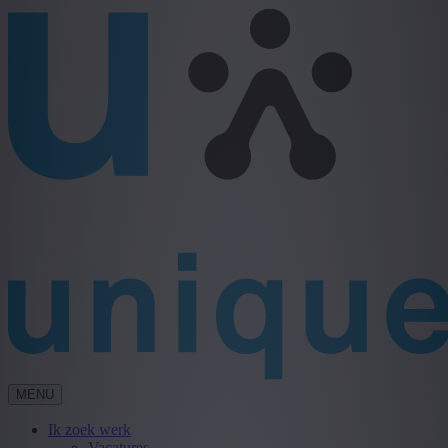
MENU
Ik zoek werk
Vacatures