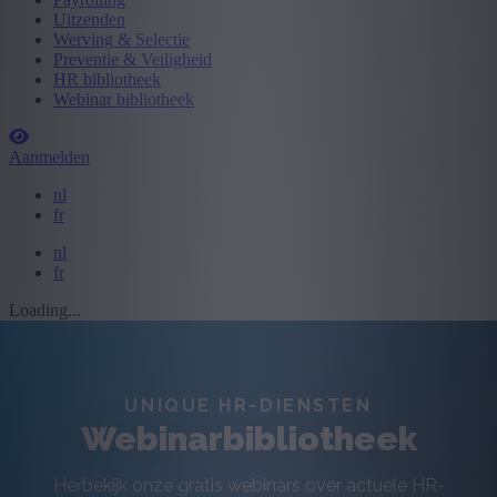
Uitzenden
Werving & Selectie
Preventie & Veiligheid
HR bibliotheek
Webinar bibliotheek
Aanmelden
nl
fr
nl
fr
Loading...
UNIQUE HR-DIENSTEN
Webinarbibliotheek
Herbekijk onze gratis webinars over actuele HR-