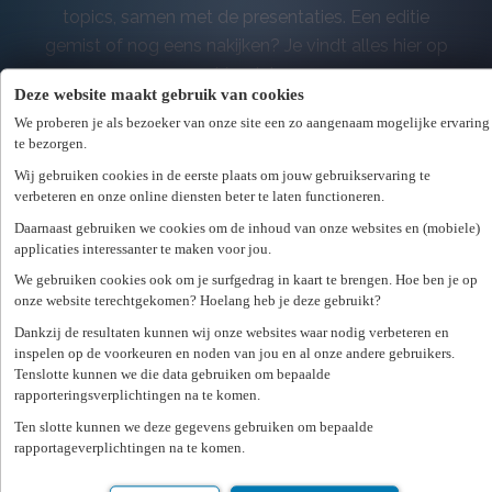
topics, samen met de presentaties. Een editie
gemist of nog eens nakijken? Je vindt alles hier op
één plek.
Deze website maakt gebruik van cookies
We proberen je als bezoeker van onze site een zo aangenaam mogelijke ervaring
te bezorgen.
Wij gebruiken cookies in de eerste plaats om jouw gebruikservaring te
verbeteren en onze online diensten beter te laten functioneren.
Daarnaast gebruiken we cookies om de inhoud van onze websites en (mobiele)
applicaties interessanter te maken voor jou.
NIEUW · JULI 2026
We gebruiken cookies ook om je surfgedrag in kaart te brengen. Hoe ben je op
onze website terechtgekomen? Hoelang heb je deze gebruikt?
HR & LEGAL · MET CLAEYS &
Dankzij de resultaten kunnen wij onze websites waar nodig verbeteren en
inspelen op de voorkeuren en noden van jou en al onze andere gebruikers.
ENGELS
Tenslotte kunnen we die data gebruiken om bepaalde
rapporteringsverplichtingen na te komen.
Flexibele
Ten slotte kunnen we deze gegevens gebruiken om bepaalde
tewerkstellingsvormen
rapportageverplichtingen na te komen.
in 2026