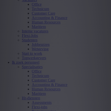
Office
Technicum
Customer Care
Accounting & Finance
Human Resources
Maritiem
Interne vacatures
Flexi-Jobs
Studenten
Jobbeurzen
Wetgeving
Start to work
Topwerkgevers
Ik zoek personeel
Specialisaties
Office
Technicum
Customer Care
Accounting & Finance
Human Resources
Maritiem
Hr-diensten
Assessments
Flexi-jobs