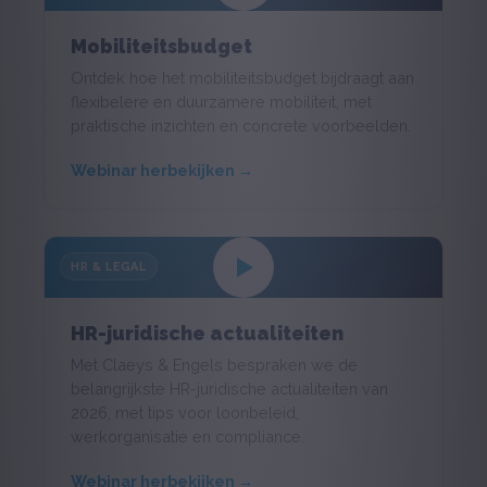
Mobiliteitsbudget
Ontdek hoe het mobiliteitsbudget bijdraagt aan
flexibelere en duurzamere mobiliteit, met
praktische inzichten en concrete voorbeelden.
Webinar herbekijken →
HR & LEGAL
HR-juridische actualiteiten
Met Claeys & Engels bespraken we de
belangrijkste HR-juridische actualiteiten van
2026, met tips voor loonbeleid,
werkorganisatie en compliance.
Webinar herbekijken →