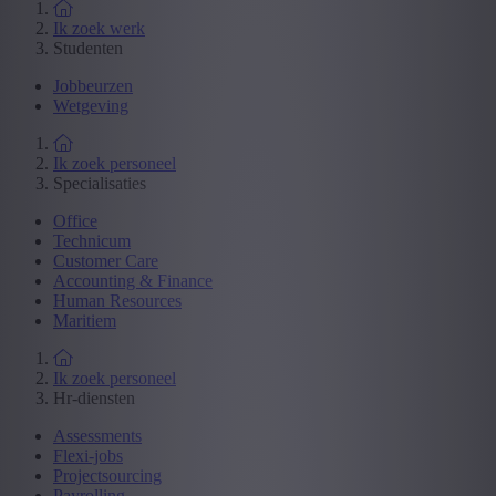
Ik zoek werk
Studenten
Jobbeurzen
Wetgeving
Ik zoek personeel
Specialisaties
Office
Technicum
Customer Care
Accounting & Finance
Human Resources
Maritiem
Ik zoek personeel
Hr-diensten
Assessments
Flexi-jobs
Projectsourcing
Payrolling