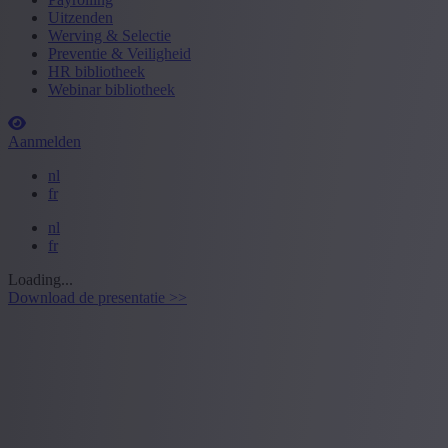
Uitzenden
Werving & Selectie
Preventie & Veiligheid
HR bibliotheek
Webinar bibliotheek
Aanmelden
nl
fr
nl
fr
Loading...
Download de presentatie >>