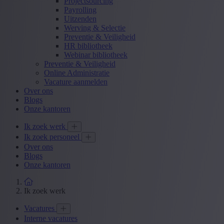
Projectsourcing
Payrolling
Uitzenden
Werving & Selectie
Preventie & Veiligheid
HR bibliotheek
Webinar bibliotheek
Preventie & Veiligheid
Online Administratie
Vacature aanmelden
Over ons
Blogs
Onze kantoren
Ik zoek werk
Ik zoek personeel
Over ons
Blogs
Onze kantoren
Ik zoek werk
Vacatures
Interne vacatures