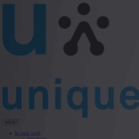
MENU
Ik zoek werk
Vacatures