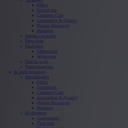
Office
Technicum
Customer Care
Accounting & Finance
Human Resources
Maritiem
Interne vacatures
Flexi-Jobs
Studenten
Jobbeurzen
Wetgeving
Start to work
Topwerkgevers
Ik zoek personeel
Specialisaties
Office
Technicum
Customer Care
Accounting & Finance
Human Resources
Maritiem
Hr-diensten
Assessments
Flexi-jobs