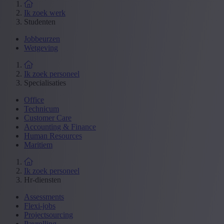
Ik zoek werk
Studenten
Jobbeurzen
Wetgeving
Ik zoek personeel
Specialisaties
Office
Technicum
Customer Care
Accounting & Finance
Human Resources
Maritiem
Ik zoek personeel
Hr-diensten
Assessments
Flexi-jobs
Projectsourcing
Payrolling