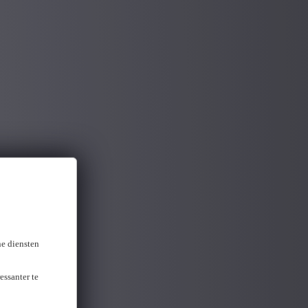
ne diensten
essanter te