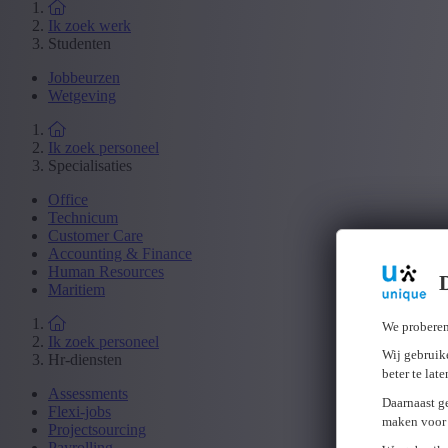
Ik zoek werk
Studenten
Jobbeurzen
Wetgeving
Ik zoek personeel
Specialisaties
Office
Technicum
Customer Care
Accounting & Finance
Human Resources
Maritiem
We proberen
Ik zoek personeel
Wij gebruike
Hr-diensten
beter te lat
Assessments
Daarnaast g
Flexi-jobs
maken voor 
Projectsourcing
Payrolling