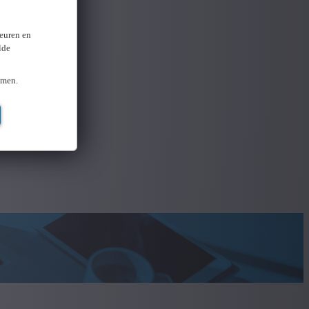
keuren en
lde
omen.