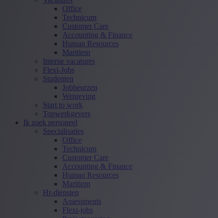
Office
Technicum
Customer Care
Accounting & Finance
Human Resources
Maritiem
Interne vacatures
Flexi-Jobs
Studenten
Jobbeurzen
Wetgeving
Start to work
Topwerkgevers
Ik zoek personeel
Specialisaties
Office
Technicum
Customer Care
Accounting & Finance
Human Resources
Maritiem
Hr-diensten
Assessments
Flexi-jobs