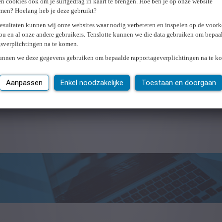
n cookies ook om je surfgedrag in kaart te brengen. Hoe ben je op onze website
men? Hoelang heb je deze gebruikt?
resultaten kunnen wij onze websites waar nodig verbeteren en inspelen op de voor
ou en al onze andere gebruikers. Tenslotte kunnen we die data gebruiken om bepaa
gsverplichtingen na te komen.
kunnen we deze gegevens gebruiken om bepaalde rapportageverplichtingen na te k
Aanpassen
Enkel noodzakelijke
Toestaan en doorgaan