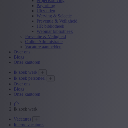
Projectsourcing
Payrolling
Uitzenden
Werving & Selectie
Preventie & Veiligheid
HR bibliotheek
Webinar bibliotheek
Preventie & Veiligheid
Online Administratie
Vacature aanmelden
Over ons
Blogs
Onze kantoren
Ik zoek werk
Ik zoek personeel
Over ons
Blogs
Onze kantoren
Ik zoek werk
Vacatures
Interne vacatures