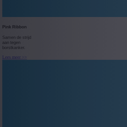
Pink Ribbon
Samen de strijd
aan tegen
borstkanker.
Lees meer >>