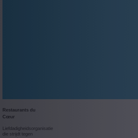
Restaurants du
Cœur
Liefdadigheidsorganisatie
die strijdt tegen