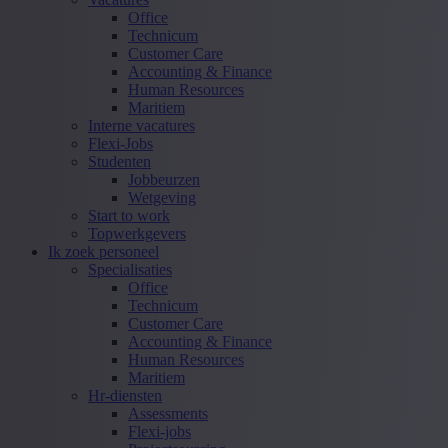
Office
Technicum
Customer Care
Accounting & Finance
Human Resources
Maritiem
Interne vacatures
Flexi-Jobs
Studenten
Jobbeurzen
Wetgeving
Start to work
Topwerkgevers
Ik zoek personeel
Specialisaties
Office
Technicum
Customer Care
Accounting & Finance
Human Resources
Maritiem
Hr-diensten
Assessments
Flexi-jobs