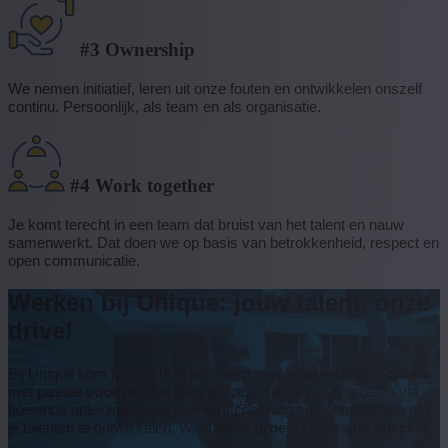
#3 Ownership
We nemen initiatief, leren uit onze fouten en ontwikkelen onszelf
continu. Persoonlijk, als team en als organisatie.
#4 Work together
Je komt terecht in een team dat bruist van het talent en nauw
samenwerkt. Dat doen we op basis van betrokkenheid, respect en
open communicatie.
Werken bij Unique: jouw talent, onze
drive!
Bij Unique kom je terecht in een team van ambitieuze goalgetters
met
passie voor hr
. Hier krijg je volop ruimte om te groeien via
boeiende opleidingen, persoonlijke coaching en echte kansen om
je talenten te ontwikkelen. Want
jouw groei
? Dat is
ons succes!