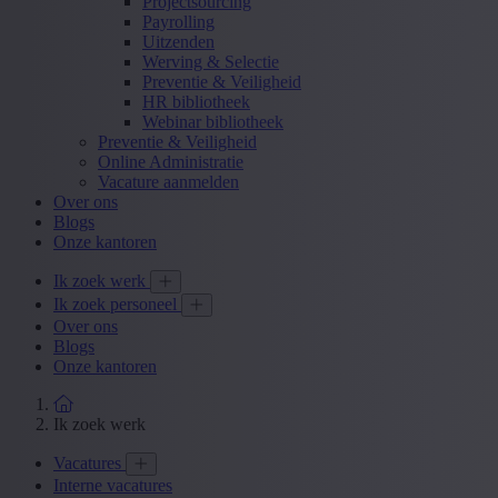
Projectsourcing
Payrolling
Uitzenden
Werving & Selectie
Preventie & Veiligheid
HR bibliotheek
Webinar bibliotheek
Preventie & Veiligheid
Online Administratie
Vacature aanmelden
Over ons
Blogs
Onze kantoren
Ik zoek werk
Ik zoek personeel
Over ons
Blogs
Onze kantoren
Ik zoek werk
Vacatures
Interne vacatures