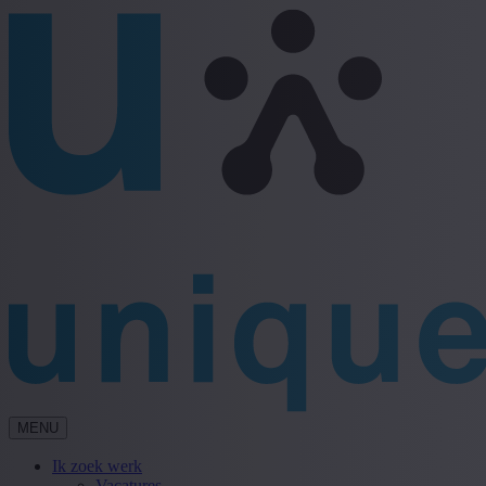
MENU
Ik zoek werk
Vacatures