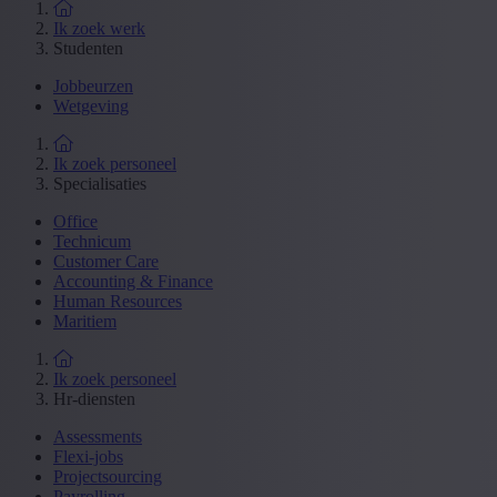
Ik zoek werk
Studenten
Jobbeurzen
Wetgeving
Ik zoek personeel
Specialisaties
Office
Technicum
Customer Care
Accounting & Finance
Human Resources
Maritiem
Ik zoek personeel
Hr-diensten
Assessments
Flexi-jobs
Projectsourcing
Payrolling