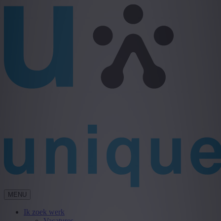
MENU
Ik zoek werk
Vacatures