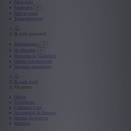
Flexi-Jobs
Studenten
Start to work
Topwerkgevers
Ik zoek personeel
Specialisaties
Hr-diensten
Preventie & Veiligheid
Online Administratie
Vacature aanmelden
Ik zoek werk
Vacatures
Office
Technicum
Customer Care
Accounting & Finance
Human Resources
Maritiem