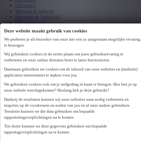
Uitzenden
Werving & Selectie
Preventie & Veiligheid
HR bibliotheek
Webinar bibliotheek
Deze website maakt gebruik van cookies
We proberen je als bezoeker van onze site een zo aangenaam mogelijke ervaring
Aanmelden
te bezorgen.
Wij gebruiken cookies in de eerste plaats om jouw gebruikservaring te
nl
verbeteren en onze online diensten beter te laten functioneren.
fr
Daarnaast gebruiken we cookies om de inhoud van onze websites en (mobiele)
nl
applicaties interessanter te maken voor jou.
fr
We gebruiken cookies ook om je surfgedrag in kaart te brengen. Hoe ben je op
Loading...
onze website terechtgekomen? Hoelang heb je deze gebruikt?
Dankzij de resultaten kunnen wij onze websites waar nodig verbeteren en
Human Resources
inspelen op de voorkeuren en noden van jou en al onze andere gebruikers.
Tenslotte kunnen we die data gebruiken om bepaalde
Hr-medewerkers gezocht? Unique HR is uw rekruteringspartner
rapporteringsverplichtingen na te komen.
voor hr-vacatures. Ontdek onze portefeuille van hr-professionals.
Ten slotte kunnen we deze gegevens gebruiken om bepaalde
rapportageverplichtingen na te komen.
Unique HR: uw rekruteringskantoor voor