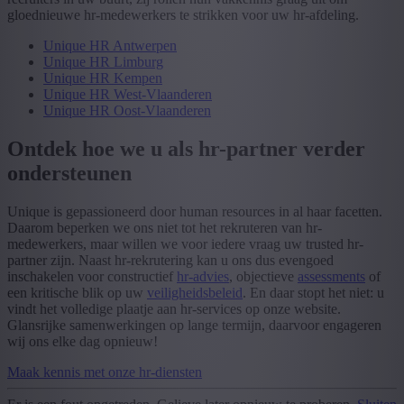
gloednieuwe hr-medewerkers te strikken voor uw hr-afdeling.
Unique HR Antwerpen
Unique HR Limburg
Unique HR Kempen
Unique HR West-Vlaanderen
Unique HR Oost-Vlaanderen
Ontdek hoe we u als hr-partner verder
ondersteunen
Unique is gepassioneerd door human resources in al haar facetten.
Daarom beperken we ons niet tot het rekruteren van hr-
medewerkers, maar willen we voor iedere vraag uw trusted hr-
partner zijn. Naast hr-rekrutering kan u ons dus evengoed
inschakelen voor constructief
hr-advies
, objectieve
assessments
of
een kritische blik op uw
veiligheidsbeleid
. En daar stopt het niet: u
vindt het volledige plaatje aan hr-services op onze website.
Glansrijke samenwerkingen op lange termijn, daarvoor engageren
wij ons elke dag opnieuw!
Maak kennis met onze hr-diensten