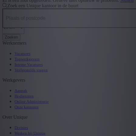
Er is een fout opgetreden. Gelieve later opnieuw te proberen.
Sluiten
Zoek een Unique kantoor in de buurt
Zoeken
Werknemers
Vacatures
Topwerkgevers
Interne Vacatures
Veelgestelde vragen
Werkgevers
Aanpak
Hr-diensten
Online Administratie
Onze kantoren
Over Unique
Divisies
Werken bij Unique