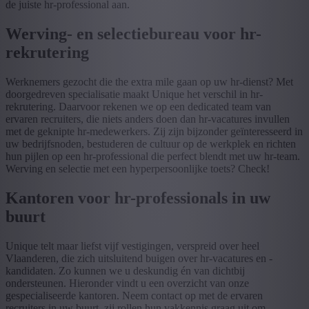
de juiste hr-professional aan.
Werving- en selectiebureau voor hr-
rekrutering
Werknemers gezocht die the extra mile gaan op uw hr-dienst? Met
doorgedreven specialisatie maakt Unique het verschil in hr-
rekrutering. Daarvoor rekenen we op een dedicated team van
ervaren recruiters, die niets anders doen dan hr-vacatures invullen
met de geknipte hr-medewerkers. Zij zijn bijzonder geïnteresseerd in
uw bedrijfsnoden, bestuderen de cultuur op de werkplek en richten
hun pijlen op een hr-professional die perfect blendt met uw hr-team.
Werving en selectie met een hyperpersoonlijke toets? Check!
Kantoren voor hr-professionals in uw
buurt
Unique telt maar liefst vijf vestigingen, verspreid over heel
Vlaanderen, die zich uitsluitend buigen over hr-vacatures en -
kandidaten. Zo kunnen we u deskundig én van dichtbij
ondersteunen. Hieronder vindt u een overzicht van onze
gespecialiseerde kantoren. Neem contact op met de ervaren
recruiters in uw buurt, zij rollen hun vakkennis graag uit om