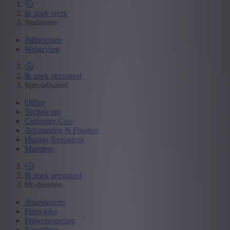
Ik zoek werk
Studenten
Jobbeurzen
Wetgeving
Ik zoek personeel
Specialisaties
Office
Technicum
Customer Care
Accounting & Finance
Human Resources
Maritiem
Ik zoek personeel
Hr-diensten
Assessments
Flexi-jobs
Projectsourcing
Payrolling