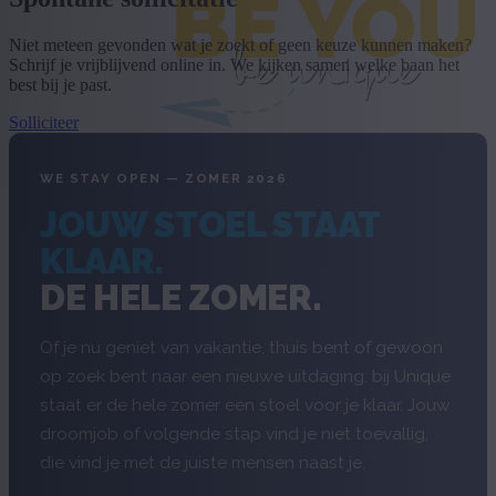
Niet meteen gevonden wat je zoekt of geen keuze kunnen maken?
Schrijf je vrijblijvend online in. We kijken samen welke baan het
best bij je past.
Solliciteer
WE STAY OPEN — ZOMER 2026
JOUW STOEL STAAT
KLAAR.
DE HELE ZOMER.
Of je nu geniet van vakantie, thuis bent of gewoon
op zoek bent naar een nieuwe uitdaging: bij Unique
staat er de hele zomer een stoel voor je klaar. Jouw
droomjob of volgende stap vind je niet toevallig,
die vind je met de juiste mensen naast je.