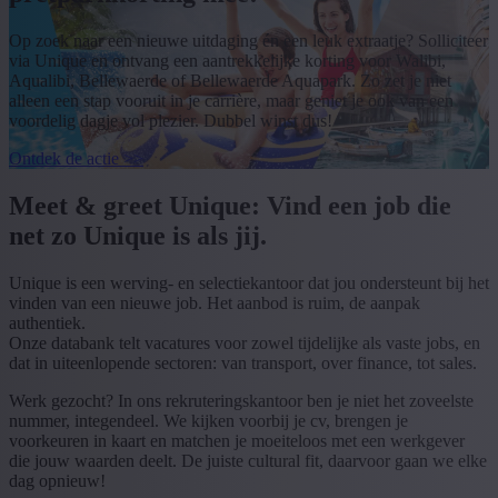
Op zoek naar een nieuwe uitdaging én een leuk extraatje? Solliciteer
via Unique en ontvang een aantrekkelijke korting voor Walibi,
Aqualibi, Bellewaerde of Bellewaerde Aquapark. Zo zet je niet
alleen een stap vooruit in je carrière, maar geniet je ook van een
voordelig dagje vol plezier. Dubbel winst dus!
Ontdek de actie >>
Meet & greet Unique: Vind een job die
net zo Unique is als jij.
Unique is een werving- en selectiekantoor dat jou ondersteunt bij het
vinden van een nieuwe job. Het aanbod is ruim, de aanpak
authentiek.
Onze databank telt vacatures voor zowel tijdelijke als vaste jobs, en
dat in uiteenlopende sectoren: van transport, over finance, tot sales.
Werk gezocht? In ons rekruteringskantoor ben je niet het zoveelste
nummer, integendeel. We kijken voorbij je cv, brengen je
voorkeuren in kaart en matchen je moeiteloos met een werkgever
die jouw waarden deelt. De juiste cultural fit, daarvoor gaan we elke
dag opnieuw!