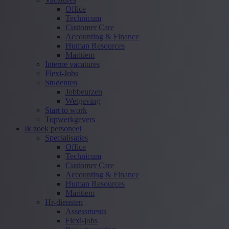
Office
Technicum
Customer Care
Accounting & Finance
Human Resources
Maritiem
Interne vacatures
Flexi-Jobs
Studenten
Jobbeurzen
Wetgeving
Start to work
Topwerkgevers
Ik zoek personeel
Specialisaties
Office
Technicum
Customer Care
Accounting & Finance
Human Resources
Maritiem
Hr-diensten
Assessments
Flexi-jobs