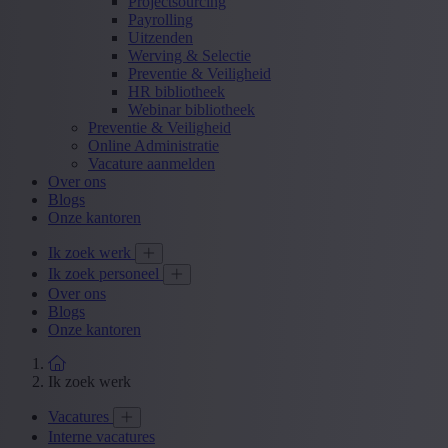
Projectsourcing
Payrolling
Uitzenden
Werving & Selectie
Preventie & Veiligheid
HR bibliotheek
Webinar bibliotheek
Preventie & Veiligheid
Online Administratie
Vacature aanmelden
Over ons
Blogs
Onze kantoren
Ik zoek werk
Ik zoek personeel
Over ons
Blogs
Onze kantoren
Ik zoek werk
Vacatures
Interne vacatures