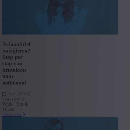
Je loonbrief
ontcijferen?
Stap per
stap van
brutoloon
naar
nettoloon!
26 jan, 2026
2 min leestijd
Work | Tips &
Tricks
Lees meer