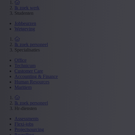
Ik zoek werk
Studenten
Jobbeurzen
Wetgeving
Ik zoek personeel
Specialisaties
Office
Technicum
Customer Care
Accounting & Finance
Human Resources
Maritiem
Ik zoek personeel
Hr-diensten
Assessments
Flexi-jobs
Projectsourcing
Payrolling