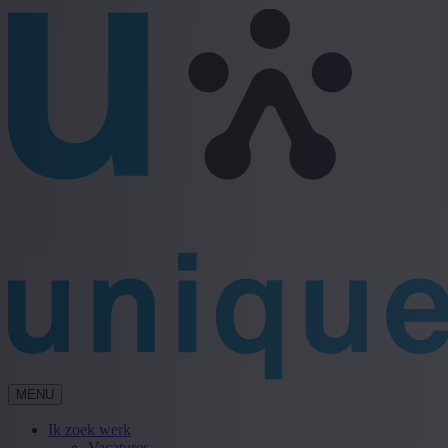
MENU
Ik zoek werk
Vacatures