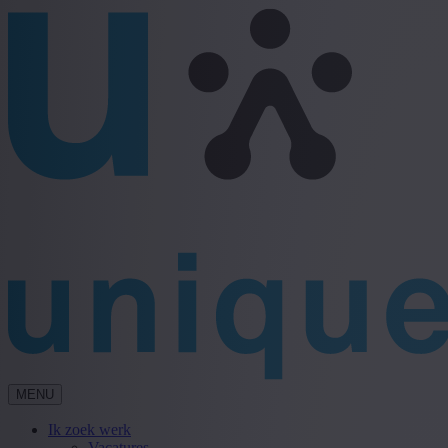
MENU
Ik zoek werk
Vacatures