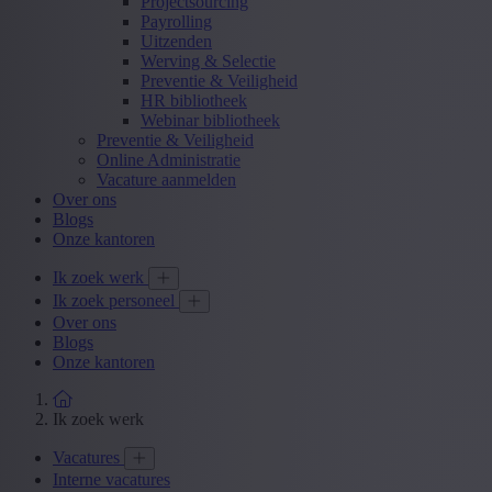
Projectsourcing
Payrolling
Uitzenden
Werving & Selectie
Preventie & Veiligheid
HR bibliotheek
Webinar bibliotheek
Preventie & Veiligheid
Online Administratie
Vacature aanmelden
Over ons
Blogs
Onze kantoren
Ik zoek werk
Ik zoek personeel
Over ons
Blogs
Onze kantoren
Ik zoek werk
Vacatures
Interne vacatures