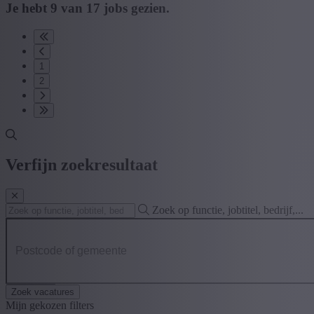
Je hebt
9
van
17
jobs gezien.
1
2
Verfijn zoekresultaat
Zoek op functie, jobtitel, bedrijf,...
Postcode of gemeente
Zoek vacatures
Mijn gekozen filters