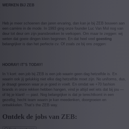
WERKEN BIJ ZEB
Heb je meer schoenen dan jaren ervaring, dan kan je bij ZEB bouwen aan
een carrière in de mode. In 1993 ging onze founder Luc Van Mol nog van
deur tot deur om zijn jeansbroeken te verkopen. Om maar te zeggen: wij
weten dat goeie dingen klein beginnen. En dat heel veel
goesting
belangrijker is dan het perfecte cv. Of zoals ze bij ons zeggen:
HOORAY! IT’S TODAY!
In ‘t kort: een job bij ZEB is een job waarin geen dag hetzelfde is. En
waarin ook jij gelukkig niet elke dag hetzelfde moet zijn. No uniforms, dus,
je draagt gewoon waar je je goed in voelt. En omdat we +70 fashion
brands in onze rekken hebben hangen, vind je altijd wel iets dat bij jou —
of bij je klant! — past. Nog belangrijker is dat je terechtkomt in een
gezellig, hecht team waarin je kan meedenken, doorgroeien en
ontwikkelen.
That’s the ZEB way.
Ontdek de jobs van ZEB: