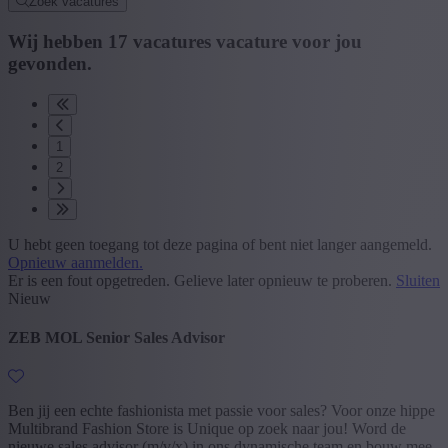
Zoek vacatures
Wij hebben
17
vacatures
vacature
voor jou
gevonden.
1
2
U hebt geen toegang tot deze pagina of bent niet langer aangemeld.
Opnieuw aanmelden.
Er is een fout opgetreden. Gelieve later opnieuw te proberen.
Sluiten
Nieuw
ZEB MOL Senior Sales Advisor
Ben jij een echte fashionista met passie voor sales? Voor onze hippe
Multibrand Fashion Store is Unique op zoek naar jou! Word de
nieuwe sales advisor (m/v/x) in ons dynamische team en bouw mee