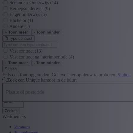
Secundair Onderwijs
(14)
Beroepsonderwijs
(9)
Lager onderwijs
(5)
Bachelor
(1)
Andere
(1)
+ Toon meer
- Toon minder
Type contract
Vast contract
(13)
Vast contract na interimperiode
(4)
+ Toon meer
- Toon minder
Sluiten
Er is een fout opgetreden. Gelieve later opnieuw te proberen.
Sluiten
Zoek een Unique kantoor in de buurt
Zoeken
Werknemers
Vacatures
Topwerkgevers