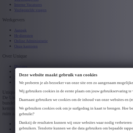
Interne Vacatures
Veelgestelde vragen
Werkgevers
Aanpak
Hr-diensten
Online Administratie
Onze kantoren
Over Unique
Divisies
Werken bij Unique
Deze website maakt gebruik van cookies
Specialisaties
Studenten
We proberen je als bezoeker van onze site een zo aangenaam mogelijke
Wij gebruiken cookies in de eerste plaats om jouw gebruikservaring te v
Unique groep
De Unique groep is een hr-dienstverlener die drie sterke spelers
Daarnaast gebruiken we cookies om de inhoud van onze websites en (mob
bundelt: Unique, Unique Career en Express Medical. Het brede
kennis- en dienstenplatform van de Unique groep biedt klanten een
We gebruiken cookies ook om je surfgedrag in kaart te brengen. Hoe b
ruim aanbod hr-diensten én deskundig advies op maat.
gebruikt?
Dankzij de resultaten kunnen wij onze websites waar nodig verbeteren
Disclaimer
gebruikers. Tenslotte kunnen we die data gebruiken om bepaalde rappo
Erkenningsnummers