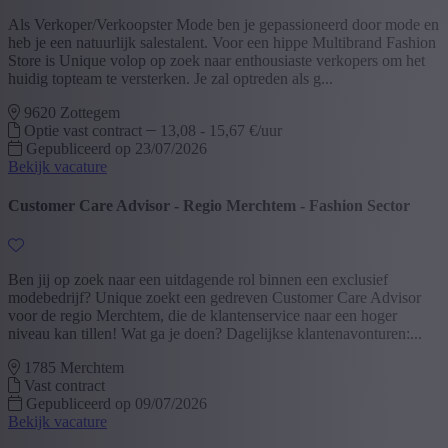
Als Verkoper/Verkoopster Mode ben je gepassioneerd door mode en
heb je een natuurlijk salestalent. Voor een hippe Multibrand Fashion
Store is Unique volop op zoek naar enthousiaste verkopers om het
huidig topteam te versterken. Je zal optreden als g...
9620 Zottegem
Optie vast contract
13,08 - 15,67 €/uur
Gepubliceerd op 23/07/2026
Bekijk vacature
Customer Care Advisor - Regio Merchtem - Fashion Sector
Ben jij op zoek naar een uitdagende rol binnen een exclusief
modebedrijf? Unique zoekt een gedreven Customer Care Advisor
voor de regio Merchtem, die de klantenservice naar een hoger
niveau kan tillen! Wat ga je doen? Dagelijkse klantenavonturen:...
1785 Merchtem
Vast contract
Gepubliceerd op 09/07/2026
Bekijk vacature