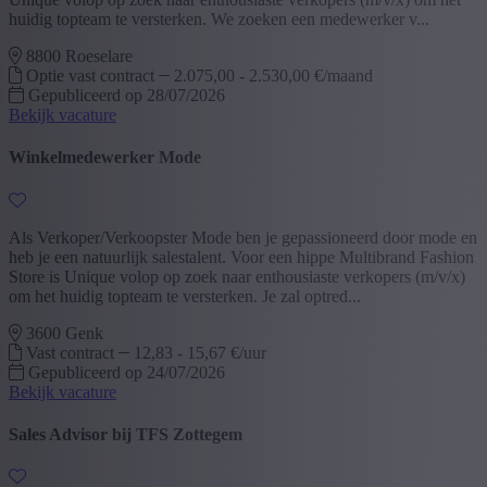
huidig topteam te versterken. We zoeken een medewerker v...
8800 Roeselare
Optie vast contract
2.075,00 - 2.530,00 €/maand
Gepubliceerd op 28/07/2026
Bekijk vacature
Winkelmedewerker Mode
Als Verkoper/Verkoopster Mode ben je gepassioneerd door mode en
heb je een natuurlijk salestalent. Voor een hippe Multibrand Fashion
Store is Unique volop op zoek naar enthousiaste verkopers (m/v/x)
om het huidig topteam te versterken. Je zal optred...
3600 Genk
Vast contract
12,83 - 15,67 €/uur
Gepubliceerd op 24/07/2026
Bekijk vacature
Sales Advisor bij TFS Zottegem