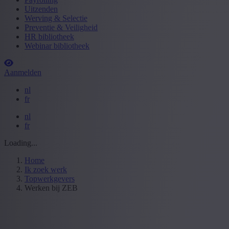
Uitzenden
Werving & Selectie
Preventie & Veiligheid
HR bibliotheek
Webinar bibliotheek
Aanmelden
nl
fr
nl
fr
Loading...
Home
Ik zoek werk
Topwerkgevers
Werken bij ZEB