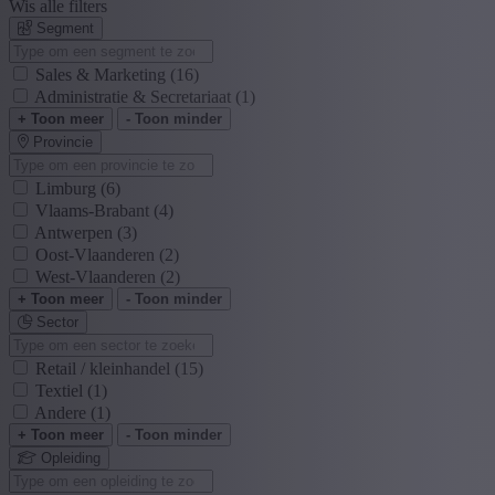
Wis alle filters
Segment
Sales & Marketing
(16)
Administratie & Secretariaat
(1)
+ Toon meer
- Toon minder
Provincie
Limburg
(6)
Vlaams-Brabant
(4)
Antwerpen
(3)
Oost-Vlaanderen
(2)
West-Vlaanderen
(2)
+ Toon meer
- Toon minder
Sector
Retail / kleinhandel
(15)
Textiel
(1)
Andere
(1)
+ Toon meer
- Toon minder
Opleiding