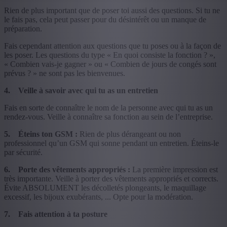
Rien de plus important que de poser toi aussi des questions. Si tu ne
le fais pas, cela peut passer pour du désintérêt ou un manque de
préparation.
Fais cependant attention aux questions que tu poses ou à la façon de
les poser. Les questions du type « En quoi consiste la fonction ? »,
« Combien vais-je gagner » ou « Combien de jours de congés sont
prévus ? » ne sont pas les bienvenues.
4. Veille à savoir avec qui tu as un entretien
Fais en sorte de connaître le nom de la personne avec qui tu as un
rendez-vous. Veille à connaître sa fonction au sein de l’entreprise.
5. Éteins ton GSM :
Rien de plus dérangeant ou non
professionnel qu’un GSM qui sonne pendant un entretien. Éteins-le
par sécurité.
6. Porte des vêtements appropriés :
La première impression est
très importante. Veille à porter des vêtements appropriés et corrects.
Évite ABSOLUMENT les décolletés plongeants, le maquillage
excessif, les bijoux exubérants, ... Opte pour la modération.
7. Fais attention à ta posture