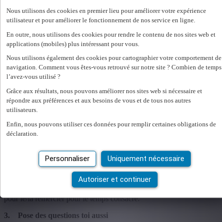
toujours fait !
Nous utilisons des cookies en premier lieu pour améliorer votre expérience
utilisateur et pour améliorer le fonctionnement de nos service en ligne.
À faire lors un entretien d’embauche
En outre, nous utilisons des cookies pour rendre le contenu de nos sites web et
Afin de faire une bonne première impression et d'obtenir un contrat
applications (mobiles) plus intéressant pour vous.
de travail pour le nouvel emploi auquel tu postules, il est préférable
Nous utilisons également des cookies pour cartographier votre comportement de
de suivre les conseils suivants :
navigation. Comment vous êtes-vous retrouvé sur notre site ? Combien de temps
1. Prépare-toi bien
l’avez-vous utilisé ?
Grâce aux résultats, nous pouvons améliorer nos sites web si nécessaire et
Fais tes devoirs au préalable. Veille à bien savoir ce que tu comptes
répondre aux préférences et aux besoins de vous et de tous nos autres
dire et recherche des infos sur l’entreprise. Sois préparé aux
utilisateurs.
questions typiques. Et réfléchis à l’impression que tu souhaites
laisser.
Enfin, nous pouvons utiliser ces données pour remplir certaines obligations de
déclaration.
2. Sois poli et motivé
Sois poli (madame/monsieur), montre que tu es motivé et que cet
Personnaliser
Uniquement nécessaire
entretien d'embauche est une cause réelle et sérieuse pour toi. Il
t’appartient effectivement de convaincre ton futur employeur et
Autoriser et continuer
d'obtenir une offre d'emploi. Suite à ton entretien de sollicitation,
envoie un mail de remerciement à la personne qui t’a interviewé
pour le/la remercier pour le temps consacré.
3. Pose des questions toi aussi