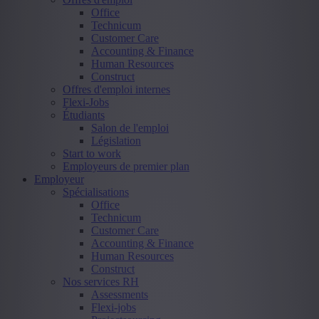
Office
Technicum
Customer Care
Accounting & Finance
Human Resources
Construct
Offres d'emploi internes
Flexi-Jobs
Étudiants
Salon de l'emploi
Législation
Start to work
Employeurs de premier plan
Employeur
Spécialisations
Office
Technicum
Customer Care
Accounting & Finance
Human Resources
Construct
Nos services RH
Assessments
Flexi-jobs