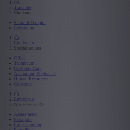
Travailler
Étudiants
Salon de l'emploi
Législation
Employeur
Spécialisations
Office
Technicum
Customer Care
Accounting & Finance
Human Resources
Construct
Employeur
Nos services RH
Assessments
Flexi-jobs
Projectsourcing
Payrolling