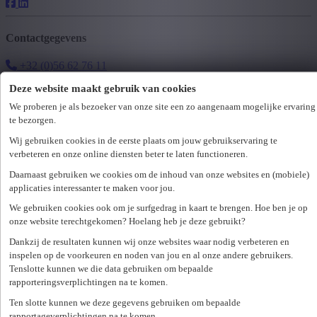
Contactgegevens
+32 (0)56 62 76 11
waregem@unique.be
Deze website maakt gebruik van cookies
Openingsuren
We proberen je als bezoeker van onze site een zo aangenaam mogelijke ervaring
te bezorgen.
ma
08:30 - 12:30 & 13:30 - 17:30
Wij gebruiken cookies in de eerste plaats om jouw gebruikservaring te
di
08:30 - 12:30 & 13:30 - 17:30
verbeteren en onze online diensten beter te laten functioneren.
wo
08:30 - 12:30 & 13:30 - 17:30
Daarnaast gebruiken we cookies om de inhoud van onze websites en (mobiele)
do
08:30 - 12:30 & 13:30 - 17:30
applicaties interessanter te maken voor jou.
vr
08:30 - 12:30 & 13:00 - 17:00
We gebruiken cookies ook om je surfgedrag in kaart te brengen. Hoe ben je op
za
gesloten
onze website terechtgekomen? Hoelang heb je deze gebruikt?
zo
gesloten
Dankzij de resultaten kunnen wij onze websites waar nodig verbeteren en
Maak een afspraak
inspelen op de voorkeuren en noden van jou en al onze andere gebruikers.
Tenslotte kunnen we die data gebruiken om bepaalde
Wij hebben
68
vacatures
vacature
voor jou
rapporteringsverplichtingen na te komen.
gevonden.
Ten slotte kunnen we deze gegevens gebruiken om bepaalde
rapportageverplichtingen na te komen.