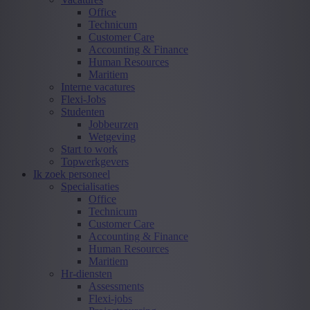
Office
Technicum
Customer Care
Accounting & Finance
Human Resources
Maritiem
Interne vacatures
Flexi-Jobs
Studenten
Jobbeurzen
Wetgeving
Start to work
Topwerkgevers
Ik zoek personeel
Specialisaties
Office
Technicum
Customer Care
Accounting & Finance
Human Resources
Maritiem
Hr-diensten
Assessments
Flexi-jobs