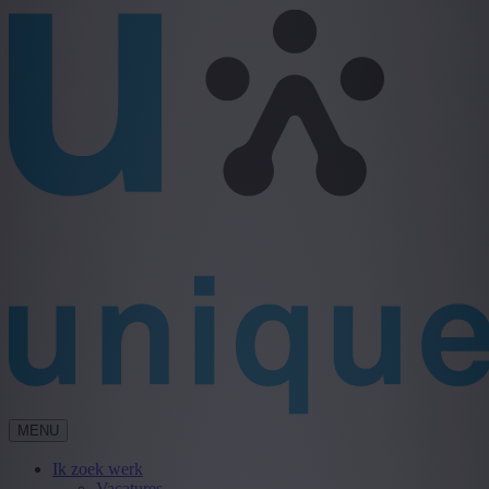
MENU
Ik zoek werk
Vacatures