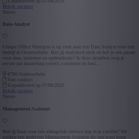
Gepubliceerd op 07/08/2026
Bekijk vacature
Nieuw
Data Analyst
Unique Office Waregem is op zoek naar een Data Analyst voor een
bedrijf in Oostrozebeke. Ben jij analytisch sterk en heb je een passie
voor data, systemen en optimalisatie? In deze sleutelrol zorg je
ervoor dat masterdata correct, consistent en brui...
8780 Oostrozebeke
Vast contract
Gepubliceerd op 07/08/2026
Bekijk vacature
Nieuw
Management Assistant
Ben jij klaar voor een uitdagende nieuwe stap in je carrière? We
zoeken een gedreven Management Assistent die ons team komt