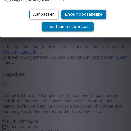
1
Aanpassen
Enkel noodzakelijke
2
3
Toestaan en doorgaan
U hebt geen toegang tot deze pagina of bent niet langer aangemeld.
Opnieuw aanmelden.
Er is een fout opgetreden. Gelieve later opnieuw te proberen.
Sluiten
Nieuw
Magazijnier
Unique Technicum Waregem kijkt uit naar een Magazijnier voor een
bedrijf in Dentergem. Als magazijnier zorg jij ervoor dat het
magazijn efficiënt draait en dat onze projecten altijd vlot van start
kunnen gaan. Jij bent verantwoordelijk voor het stoc...
8720 Dentergem
Optie vast contract