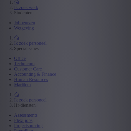
Ik zoek werk
Studenten
Jobbeurzen
Wetgeving
Ik zoek personeel
Specialisaties
Office
Technicum
Customer Care
Accounting & Finance
Human Resources
Maritiem
Ik zoek personeel
Hr-diensten
Assessments
Flexi-jobs
Projectsourcing
Payrolling