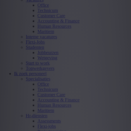
Office
Technicum
Customer Care
Accounting & Finance
Human Resources
Maritiem
Interne vacatures
Flexi-Jobs
Studenten
Jobbeurzen
Wetgeving
Start to work
Topwerkgevers
Ik zoek personeel
Specialisaties
Office
Technicum
Customer Care
Accounting & Finance
Human Resources
Maritiem
Hr-diensten
Assessments
Flexi-jobs