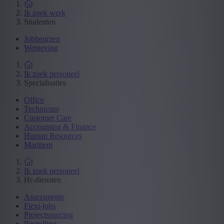
Ik zoek werk
Studenten
Jobbeurzen
Wetgeving
Ik zoek personeel
Specialisaties
Office
Technicum
Customer Care
Accounting & Finance
Human Resources
Maritiem
Ik zoek personeel
Hr-diensten
Assessments
Flexi-jobs
Projectsourcing
Payrolling