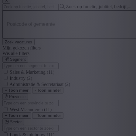
Zoek op functie, jobtitel, bedrijf,...
Postcode of gemeente
Zoek vacatures
Mijn gekozen filters
Wis alle filters
Segment
Sales & Marketing
(11)
Industry
(2)
Administratie & Secretariaat
(2)
+ Toon meer
- Toon minder
Provincie
West-Vlaanderen
(11)
+ Toon meer
- Toon minder
Sector
Land- & tuinbouw
(11)