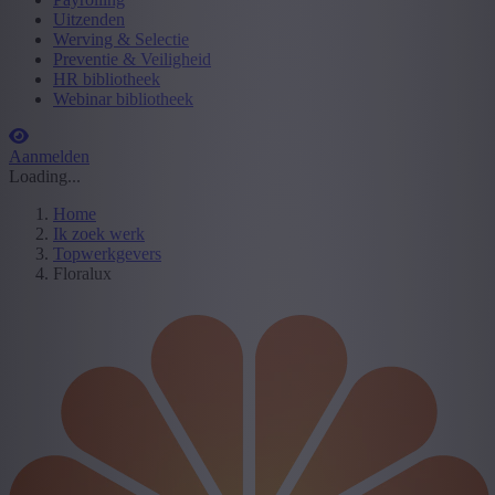
Uitzenden
Werving & Selectie
Preventie & Veiligheid
HR bibliotheek
Webinar bibliotheek
Aanmelden
Loading...
Home
Ik zoek werk
Topwerkgevers
Floralux