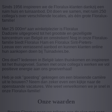
Sinds 1956 inspireren we de Floralux-klanten dankzij een
ruim huis en tuinaanbod. Dit doen we samen, met ruim 250
collega's over verschillende locaties, als één grote Floralux-
familie!
Met 25 000m² aan winkelplezier is Floralux
Dadizele uitgegroeid tot het grootste en gezelligste
tuincentrum van België en omstreken! Nog in onze Floralux-
familie biedt Floralux Ham en Floralux Sint-Pieters-
Leeuw een verrassend aanbod en kunnen klanten online
hun aankopen doen bij Tuinadvies.be.
Ons doel? Iedereen in België laten thuiskomen en inspireren
tot het thuisgevoel. Samen met onze collega's werken we vol
positieve energie aan ons groeiverhaal!
Heb je ook "goesting" gekregen om een bloeiende carrière
uit te bouwen? Neem dan zeker even een kijkje naar de
openstaande vacatures. Wie weet verwelkomen we je snel in
onze Floralux-familie!
Onze waarden