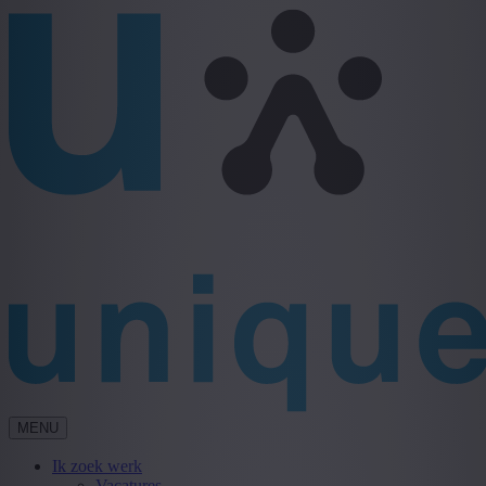
MENU
Ik zoek werk
Vacatures