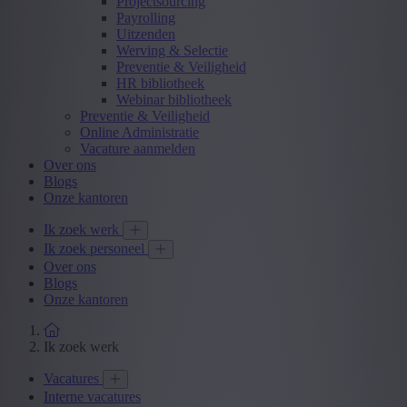
Projectsourcing
Payrolling
Uitzenden
Werving & Selectie
Preventie & Veiligheid
HR bibliotheek
Webinar bibliotheek
Preventie & Veiligheid
Online Administratie
Vacature aanmelden
Over ons
Blogs
Onze kantoren
Ik zoek werk
Ik zoek personeel
Over ons
Blogs
Onze kantoren
Ik zoek werk
Vacatures
Interne vacatures