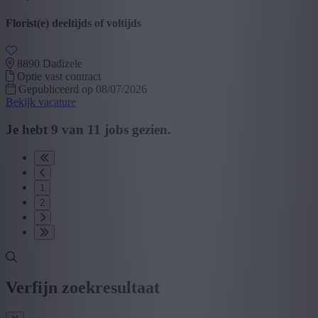
Florist(e) deeltijds of voltijds
8890 Dadizele
Optie vast contract
Gepubliceerd op 08/07/2026
Bekijk vacature
Je hebt
9
van
11
jobs gezien.
1
2
Verfijn zoekresultaat