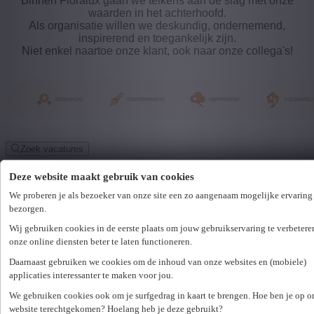
Binnen Floralux gaan we telkens aan de slag met onze
waarden in het achterhoofd.
Als organisatie willen we deskundig, ondernemend,
inspirerend en toegankelijk zijn.
Niet enkel naartoe onze klant, ook naar onze collega's!
Zoek vacatures
Wij hebben
11
vacatures
vacature
voor jou
Deze website maakt gebruik van cookies
gevonden.
We proberen je als bezoeker van onze site een zo aangenaam mogelijke ervaring 
bezorgen.
Wij gebruiken cookies in de eerste plaats om jouw gebruikservaring te verbetere
onze online diensten beter te laten functioneren.
1
Daarnaast gebruiken we cookies om de inhoud van onze websites en (mobiele)
2
applicaties interessanter te maken voor jou.
We gebruiken cookies ook om je surfgedrag in kaart te brengen. Hoe ben je op o
website terechtgekomen? Hoelang heb je deze gebruikt?