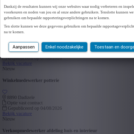
U hebt geen toegang tot deze pagina of bent niet langer aangemeld.
Dankzij de resultaten kunnen wij onze websites waar nodig verbeteren en inspel
Opnieuw aanmelden.
voorkeuren en noden van jou en al onze andere gebruikers. Tenslotte kunnen we
Er is een fout opgetreden. Gelieve later opnieuw te proberen.
Sluiten
gebruiken om bepaalde rapporteringsverplichtingen na te komen.
Nieuw
Ten slotte kunnen we deze gegevens gebruiken om bepaalde rapportageverplich
Allround onderhoudsmedewerker - klusjesman
na te komen.
Aanpassen
Enkel noodzakelijke
Toestaan en doorg
8890 Dadizele
Optie vast contract
16,00 - 18,00 €/uur
Gepubliceerd op 07/08/2026
Bekijk vacature
Nieuw
Winkelmedewerker potterie
8890 Dadizele
Optie vast contract
Gepubliceerd op 04/08/2026
Bekijk vacature
Nieuw
Verkoopmedewerker afdeling huis en interieur