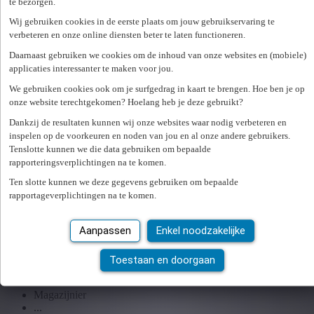
te bezorgen.
Uitzenden
Wij gebruiken cookies in de eerste plaats om jouw gebruikservaring te
Werving & Selectie
verbeteren en onze online diensten beter te laten functioneren.
Preventie & Veiligheid
HR bibliotheek
Daarnaast gebruiken we cookies om de inhoud van onze websites en (mobiele)
Webinar bibliotheek
applicaties interessanter te maken voor jou.
We gebruiken cookies ook om je surfgedrag in kaart te brengen. Hoe ben je op
Aanmelden
onze website terechtgekomen? Hoelang heb je deze gebruikt?
Loading...
Dankzij de resultaten kunnen wij onze websites waar nodig verbeteren en
inspelen op de voorkeuren en noden van jou en al onze andere gebruikers.
Jobdag Logistieke Profielen bij Unique!
Tenslotte kunnen we die data gebruiken om bepaalde
rapporteringsverplichtingen na te komen.
Ben jij klaar om jouw carrière een krachtige impuls te
Ten slotte kunnen we deze gegevens gebruiken om bepaalde
geven?
Unique Beveren en Unique Sint-Niklaas
nodigen je uit
rapportageverplichtingen na te komen.
om top bedrijven te leren kennen tijdens een exclusieve infodag op
dinsdag
25 juni
.
Aanpassen
Enkel noodzakelijke
Gezocht: Logistieke Profielen
Toestaan en doorgaan
Orderpicker
Hef/reachtruckchauffeur
Magazijnier
...