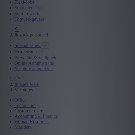
Flexi-Jobs
Studenten
Start to work
Topwerkgevers
Ik zoek personeel
Specialisaties
Hr-diensten
Preventie & Veiligheid
Online Administratie
Vacature aanmelden
Ik zoek werk
Vacatures
Office
Technicum
Customer Care
Accounting & Finance
Human Resources
Maritiem