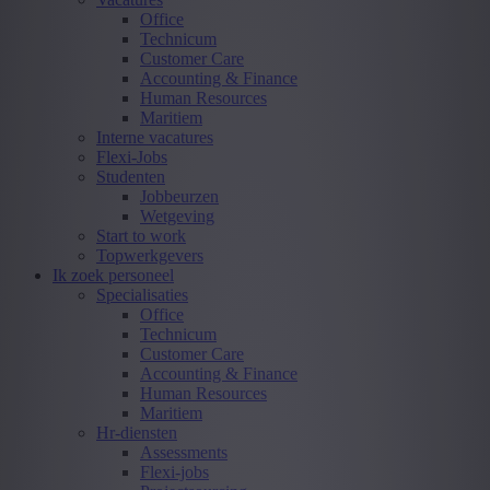
Office
Technicum
Customer Care
Accounting & Finance
Human Resources
Maritiem
Interne vacatures
Flexi-Jobs
Studenten
Jobbeurzen
Wetgeving
Start to work
Topwerkgevers
Ik zoek personeel
Specialisaties
Office
Technicum
Customer Care
Accounting & Finance
Human Resources
Maritiem
Hr-diensten
Assessments
Flexi-jobs