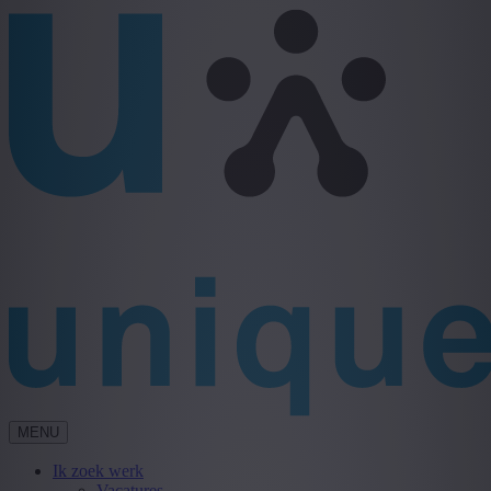
MENU
Ik zoek werk
Vacatures