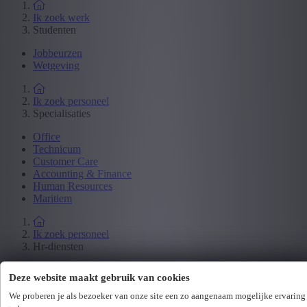
Ik zoek werk
Studenten
Jobbeurzen
Wetgeving
Ik zoek personeel
Specialisaties
Office
Technicum
Customer Care
Accounting & Finance
Human Resources
Maritiem
Ik zoek personeel
Hr-diensten
Assessments
Deze website maakt gebruik van cookies
Flexi-jobs
Projectsourcing
We proberen je als bezoeker van onze site een zo aangenaam mogelijke ervaring
Payrolling