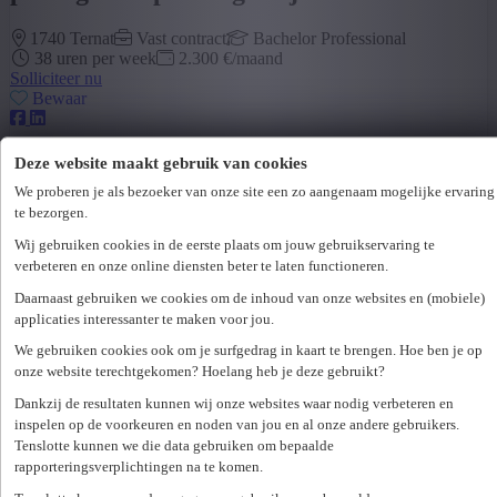
1740 Ternat
Vast contract
Bachelor Professional
38 uren per week
2.300 €/maand
Solliciteer nu
Bewaar
Deze website maakt gebruik van cookies
Functieomschrijving
We proberen je als bezoeker van onze site een zo aangenaam mogelijke ervaring
te bezorgen.
Pas afgestudeerd
(Bachelor- en/of Master-opleiding) en
Wij gebruiken cookies in de eerste plaats om jouw gebruikservaring te
klaar om een
blitzstart
in je carrière te maken? Of heb je al
verbeteren en onze online diensten beter te laten functioneren.
enkele jaren werkervaring en ben je toe aan een nieuw
avontuur? Heb je bovendien nog geen idee in welke functie
Daarnaast gebruiken we cookies om de inhoud van onze websites en (mobiele)
of sector je wil terechtkomen, maar wil je wel
applicaties interessanter te maken voor jou.
werkervaring opdoen en een netwerk uitbouwen in de
bedrijfswereld
?
We gebruiken cookies ook om je surfgedrag in kaart te brengen. Hoe ben je op
onze website terechtgekomen? Hoelang heb je deze gebruikt?
Unique biedt via de functie van
Project Consultant
de
Dankzij de resultaten kunnen wij onze websites waar nodig verbeteren en
ideale oplossing! Als Project Consultant ga je werken voor
verschillende bedrijven
terwijl je
geniet van alle
inspelen op de voorkeuren en noden van jou en al onze andere gebruikers.
voordelen
van een
vast contract
.
Tenslotte kunnen we die data gebruiken om bepaalde
rapporteringsverplichtingen na te komen.
Je doorloopt talloze
boeiende functies bij topwerkgevers
.