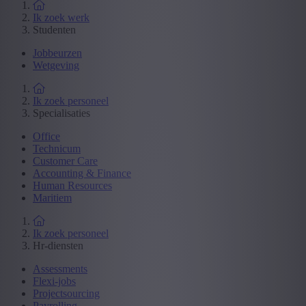
Ik zoek werk
Studenten
Jobbeurzen
Wetgeving
Ik zoek personeel
Specialisaties
Office
Technicum
Customer Care
Accounting & Finance
Human Resources
Maritiem
Ik zoek personeel
Hr-diensten
Assessments
Flexi-jobs
Projectsourcing
Payrolling