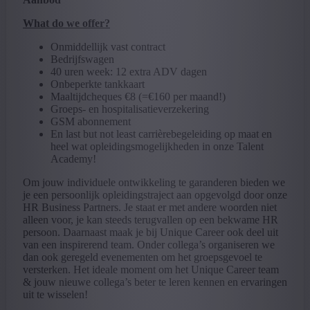
What do we offer?
Onmiddellijk vast contract
Bedrijfswagen
40 uren week: 12 extra ADV dagen
Onbeperkte tankkaart
Maaltijdcheques €8 (=€160 per maand!)
Groeps- en hospitalisatieverzekering
GSM abonnement
En last but not least carrièrebegeleiding op maat en
heel wat opleidingsmogelijkheden in onze Talent
Academy!
Om jouw individuele ontwikkeling te garanderen bieden we
je een persoonlijk opleidingstraject aan opgevolgd door onze
HR Business Partners. Je staat er met andere woorden niet
alleen voor, je kan steeds terugvallen op een bekwame HR
persoon. Daarnaast maak je bij Unique Career ook deel uit
van een inspirerend team. Onder collega’s organiseren we
dan ook geregeld evenementen om het groepsgevoel te
versterken. Het ideale moment om het Unique Career team
& jouw nieuwe collega’s beter te leren kennen en ervaringen
uit te wisselen!