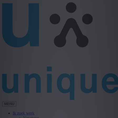
MENU
Ik zoek werk
Vacatures