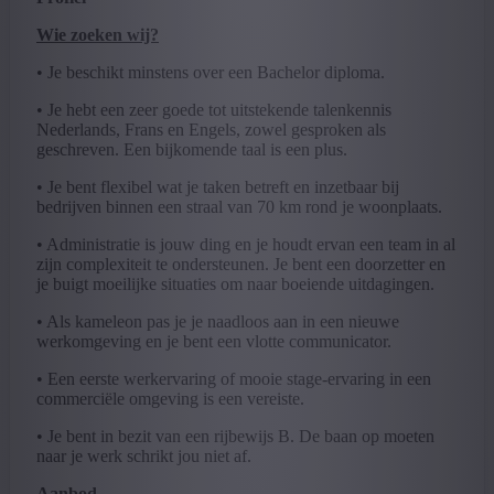
Wie zoeken wij?
• Je beschikt minstens over een Bachelor diploma.
• Je hebt een zeer goede tot uitstekende talenkennis
Nederlands, Frans en Engels, zowel gesproken als
geschreven. Een bijkomende taal is een plus.
• Je bent flexibel wat je taken betreft en inzetbaar bij
bedrijven binnen een straal van 70 km rond je woonplaats.
• Administratie is jouw ding en je houdt ervan een team in al
zijn complexiteit te ondersteunen. Je bent een doorzetter en
je buigt moeilijke situaties om naar boeiende uitdagingen.
• Als kameleon pas je je naadloos aan in een nieuwe
werkomgeving en je bent een vlotte communicator.
• Een eerste werkervaring of mooie stage-ervaring in een
commerciële omgeving is een vereiste.
• Je bent in bezit van een rijbewijs B. De baan op moeten
naar je werk schrikt jou niet af.
Aanbod