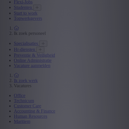
Flexi-Jobs
Studenten
Start to work
Topwerkgevers
Ik zoek personeel
Specialisaties
Hr-diensten
Preventie & Veiligheid
Online Administratie
Vacature aanmelden
Ik zoek werk
Vacatures
Office
Technicum
Customer Care
Accounting & Finance
Human Resources
Maritiem