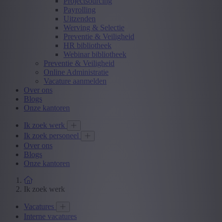
Projectsourcing
Payrolling
Uitzenden
Werving & Selectie
Preventie & Veiligheid
HR bibliotheek
Webinar bibliotheek
Preventie & Veiligheid
Online Administratie
Vacature aanmelden
Over ons
Blogs
Onze kantoren
Ik zoek werk
Ik zoek personeel
Over ons
Blogs
Onze kantoren
Ik zoek werk
Vacatures
Interne vacatures