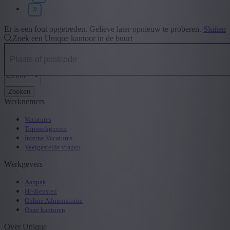
Type contract
+ Toon meer
- Toon minder
Er is een fout opgetreden. Gelieve later opnieuw te proberen.
Sluiten
Zoek een Unique kantoor in de buurt
Zoeken
Werknemers
Vacatures
Topwerkgevers
Interne Vacatures
Veelgestelde vragen
Werkgevers
Aanpak
Hr-diensten
Online Administratie
Onze kantoren
Over Unique