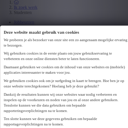
Ik zoek werk
Studenten
Jobbeurzen
Wetgeving
Deze website maakt gebruik van cookies
We proberen je als bezoeker van onze site een zo aangenaam mogelijke ervaring
Ik zoek personeel
te bezorgen.
Specialisaties
Wij gebruiken cookies in de eerste plaats om jouw gebruikservaring te
Office
verbeteren en onze online diensten beter te laten functioneren.
Technicum
Customer Care
Daarnaast gebruiken we cookies om de inhoud van onze websites en (mobiele)
Accounting & Finance
applicaties interessanter te maken voor jou.
Human Resources
We gebruiken cookies ook om je surfgedrag in kaart te brengen. Hoe ben je op
Maritiem
onze website terechtgekomen? Hoelang heb je deze gebruikt?
Dankzij de resultaten kunnen wij onze websites waar nodig verbeteren en
Ik zoek personeel
inspelen op de voorkeuren en noden van jou en al onze andere gebruikers.
Hr-diensten
Tenslotte kunnen we die data gebruiken om bepaalde
rapporteringsverplichtingen na te komen.
Assessments
Flexi-jobs
Ten slotte kunnen we deze gegevens gebruiken om bepaalde
Projectsourcing
rapportageverplichtingen na te komen.
Payrolling