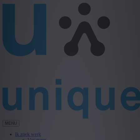
MENU
Ik zoek werk
Vacatures