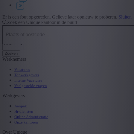
Type contract
+ Toon meer
- Toon minder
Er is een fout opgetreden. Gelieve later opnieuw te proberen.
Sluiten
Zoek een Unique kantoor in de buurt
Zoeken
Werknemers
Vacatures
Topwerkgevers
Interne Vacatures
Veelgestelde vragen
Werkgevers
Aanpak
Hr-diensten
Online Administratie
Onze kantoren
Over Unique