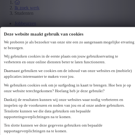
Ik zoek werk
Studenten
Jobbeurzen
Wetgeving
Deze website maakt gebruik van cookies
We proberen je als bezoeker van onze site een zo aangenaam mogelijke ervaring
Ik zoek personeel
te bezorgen.
Specialisaties
Wij gebruiken cookies in de eerste plaats om jouw gebruikservaring te
Office
verbeteren en onze online diensten beter te laten functioneren.
Technicum
Customer Care
Daarnaast gebruiken we cookies om de inhoud van onze websites en (mobiele)
Accounting & Finance
applicaties interessanter te maken voor jou.
Human Resources
We gebruiken cookies ook om je surfgedrag in kaart te brengen. Hoe ben je op
Maritiem
onze website terechtgekomen? Hoelang heb je deze gebruikt?
Dankzij de resultaten kunnen wij onze websites waar nodig verbeteren en
Ik zoek personeel
inspelen op de voorkeuren en noden van jou en al onze andere gebruikers.
Hr-diensten
Tenslotte kunnen we die data gebruiken om bepaalde
rapporteringsverplichtingen na te komen.
Assessments
Flexi-jobs
Ten slotte kunnen we deze gegevens gebruiken om bepaalde
Projectsourcing
rapportageverplichtingen na te komen.
Payrolling