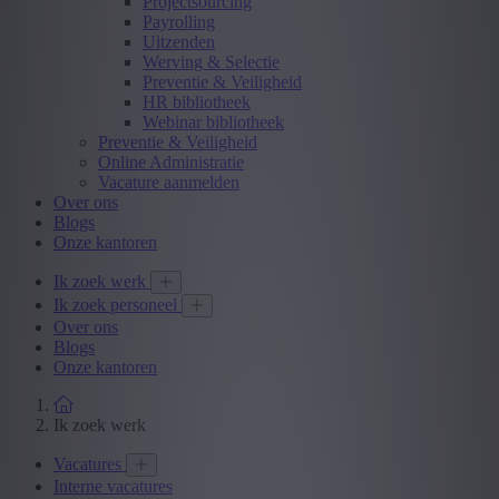
Projectsourcing
Payrolling
Uitzenden
Werving & Selectie
Preventie & Veiligheid
HR bibliotheek
Webinar bibliotheek
Preventie & Veiligheid
Online Administratie
Vacature aanmelden
Over ons
Blogs
Onze kantoren
Ik zoek werk
Ik zoek personeel
Over ons
Blogs
Onze kantoren
Ik zoek werk
Vacatures
Interne vacatures