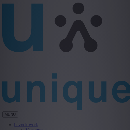
MENU
Ik zoek werk
Vacatures