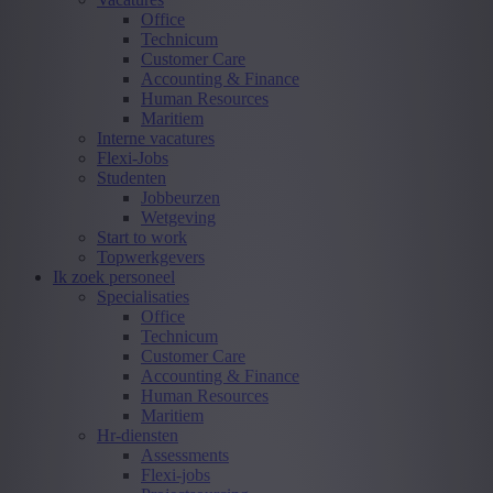
Office
Technicum
Customer Care
Accounting & Finance
Human Resources
Maritiem
Interne vacatures
Flexi-Jobs
Studenten
Jobbeurzen
Wetgeving
Start to work
Topwerkgevers
Ik zoek personeel
Specialisaties
Office
Technicum
Customer Care
Accounting & Finance
Human Resources
Maritiem
Hr-diensten
Assessments
Flexi-jobs