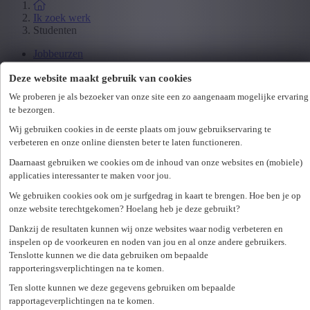
Ik zoek werk
Studenten
Jobbeurzen
Wetgeving
Deze website maakt gebruik van cookies
We proberen je als bezoeker van onze site een zo aangenaam mogelijke ervaring
Ik zoek personeel
te bezorgen.
Specialisaties
Wij gebruiken cookies in de eerste plaats om jouw gebruikservaring te
Office
verbeteren en onze online diensten beter te laten functioneren.
Technicum
Customer Care
Daarnaast gebruiken we cookies om de inhoud van onze websites en (mobiele)
Accounting & Finance
applicaties interessanter te maken voor jou.
Human Resources
We gebruiken cookies ook om je surfgedrag in kaart te brengen. Hoe ben je op
Maritiem
onze website terechtgekomen? Hoelang heb je deze gebruikt?
Dankzij de resultaten kunnen wij onze websites waar nodig verbeteren en
Ik zoek personeel
inspelen op de voorkeuren en noden van jou en al onze andere gebruikers.
Hr-diensten
Tenslotte kunnen we die data gebruiken om bepaalde
rapporteringsverplichtingen na te komen.
Assessments
Flexi-jobs
Ten slotte kunnen we deze gegevens gebruiken om bepaalde
Projectsourcing
rapportageverplichtingen na te komen.
Payrolling