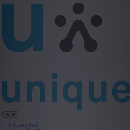
MENU
Ik zoek werk
Vacatures