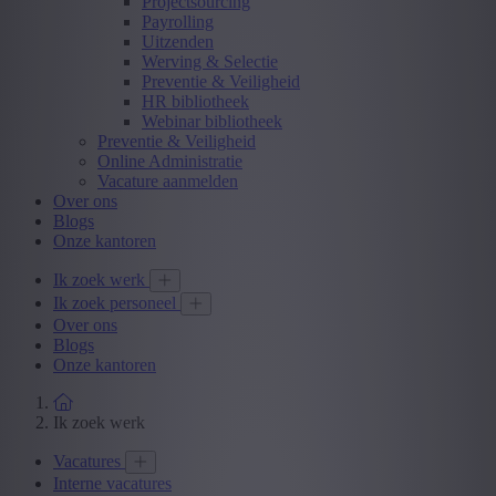
Projectsourcing
Payrolling
Uitzenden
Werving & Selectie
Preventie & Veiligheid
HR bibliotheek
Webinar bibliotheek
Preventie & Veiligheid
Online Administratie
Vacature aanmelden
Over ons
Blogs
Onze kantoren
Ik zoek werk
Ik zoek personeel
Over ons
Blogs
Onze kantoren
Ik zoek werk
Vacatures
Interne vacatures