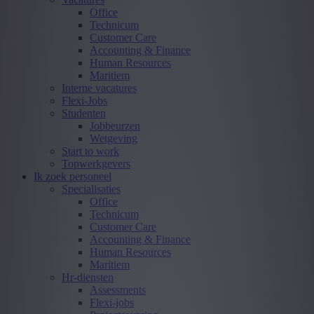
Office
Technicum
Customer Care
Accounting & Finance
Human Resources
Maritiem
Interne vacatures
Flexi-Jobs
Studenten
Jobbeurzen
Wetgeving
Start to work
Topwerkgevers
Ik zoek personeel
Specialisaties
Office
Technicum
Customer Care
Accounting & Finance
Human Resources
Maritiem
Hr-diensten
Assessments
Flexi-jobs