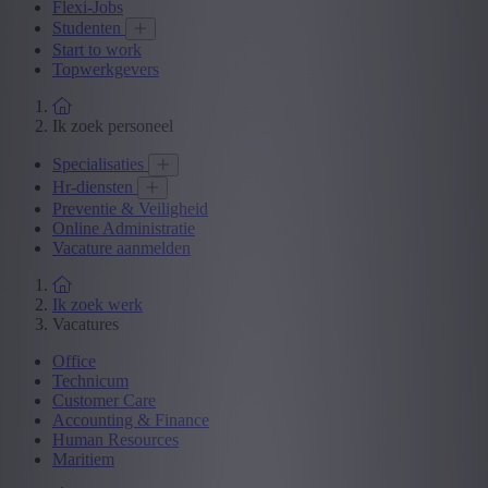
Flexi-Jobs
Studenten
Start to work
Topwerkgevers
Ik zoek personeel
Specialisaties
Hr-diensten
Preventie & Veiligheid
Online Administratie
Vacature aanmelden
Ik zoek werk
Vacatures
Office
Technicum
Customer Care
Accounting & Finance
Human Resources
Maritiem