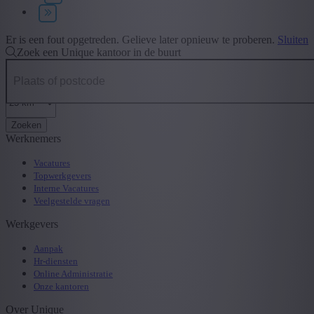
Type contract
+ Toon meer
- Toon minder
Er is een fout opgetreden. Gelieve later opnieuw te proberen.
Sluiten
Zoek een Unique kantoor in de buurt
Zoeken
Werknemers
Vacatures
Topwerkgevers
Interne Vacatures
Veelgestelde vragen
Werkgevers
Aanpak
Hr-diensten
Online Administratie
Onze kantoren
Over Unique