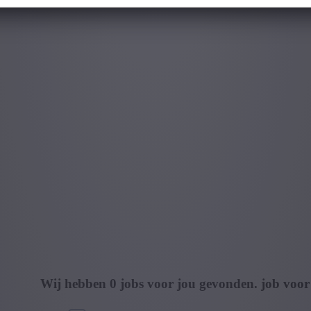
Wij hebben
0
jobs voor jou gevonden.
job voor