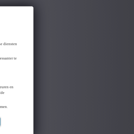
ne diensten
essanter te
keuren en
lde
omen.