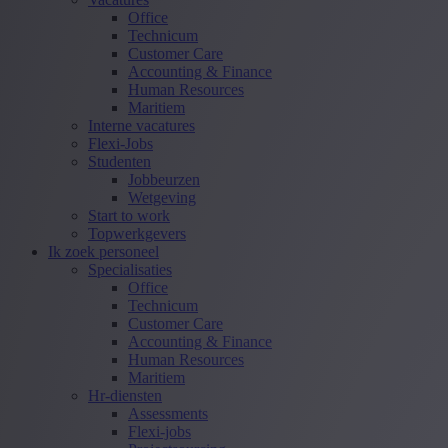
Office
Technicum
Customer Care
Accounting & Finance
Human Resources
Maritiem
Interne vacatures
Flexi-Jobs
Studenten
Jobbeurzen
Wetgeving
Start to work
Topwerkgevers
Ik zoek personeel
Specialisaties
Office
Technicum
Customer Care
Accounting & Finance
Human Resources
Maritiem
Hr-diensten
Assessments
Flexi-jobs