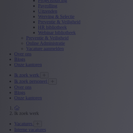
Projectsourcing
Payrolling
Uitzenden
Werving & Selectie
Preventie & Veiligheid
HR bibliotheek
Webinar bibliotheek
Preventie & Veiligheid
Online Administratie
Vacature aanmelden
Over ons
Blogs
Onze kantoren
Ik zoek werk
Ik zoek personeel
Over ons
Blogs
Onze kantoren
Ik zoek werk
Vacatures
Interne vacatures