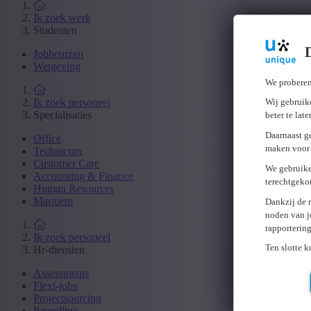
Ik zoek werk
Studenten
Jobbeurzen
Wetgeving
We proberen
Ik zoek personeel
Wij gebruike
Specialisaties
beter te lat
Daarnaast g
Office
maken voor 
Technicum
Customer Care
We gebruike
Accounting & Finance
terechtgeko
Human Resources
Maritiem
Dankzij de 
noden van j
rapporterin
Ik zoek personeel
Ten slotte 
Hr-diensten
Assessments
Flexi-jobs
Projectsourcing
Payrolling