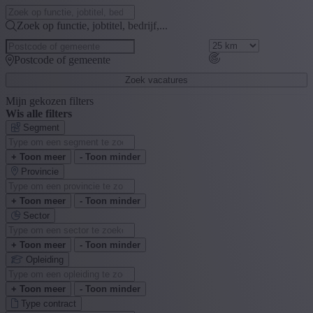
Zoek op functie, jobtitel, bedrijf,...
Postcode of gemeente
Zoek vacatures
Mijn gekozen filters
Wis alle filters
Segment
+ Toon meer
- Toon minder
Provincie
+ Toon meer
- Toon minder
Sector
+ Toon meer
- Toon minder
Opleiding
+ Toon meer
- Toon minder
Type contract