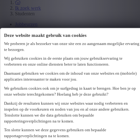
Ik zoek werk
Studenten
Jobbeurzen
Wetgeving
Deze website maakt gebruik van cookies
We proberen je als bezoeker van onze site een zo aangenaam mogelijke ervaring
Ik zoek personeel
te bezorgen.
Specialisaties
Wij gebruiken cookies in de eerste plaats om jouw gebruikservaring te
Office
verbeteren en onze online diensten beter te laten functioneren.
Technicum
Customer Care
Daarnaast gebruiken we cookies om de inhoud van onze websites en (mobiele)
Accounting & Finance
applicaties interessanter te maken voor jou.
Human Resources
We gebruiken cookies ook om je surfgedrag in kaart te brengen. Hoe ben je op
Maritiem
onze website terechtgekomen? Hoelang heb je deze gebruikt?
Dankzij de resultaten kunnen wij onze websites waar nodig verbeteren en
Ik zoek personeel
inspelen op de voorkeuren en noden van jou en al onze andere gebruikers.
Hr-diensten
Tenslotte kunnen we die data gebruiken om bepaalde
rapporteringsverplichtingen na te komen.
Assessments
Flexi-jobs
Ten slotte kunnen we deze gegevens gebruiken om bepaalde
Projectsourcing
rapportageverplichtingen na te komen.
Payrolling