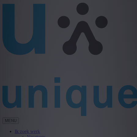
MENU
Ik zoek werk
Vacatures