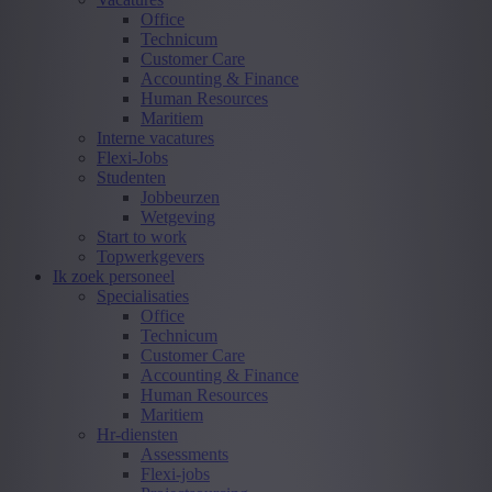
Office
Technicum
Customer Care
Accounting & Finance
Human Resources
Maritiem
Interne vacatures
Flexi-Jobs
Studenten
Jobbeurzen
Wetgeving
Start to work
Topwerkgevers
Ik zoek personeel
Specialisaties
Office
Technicum
Customer Care
Accounting & Finance
Human Resources
Maritiem
Hr-diensten
Assessments
Flexi-jobs