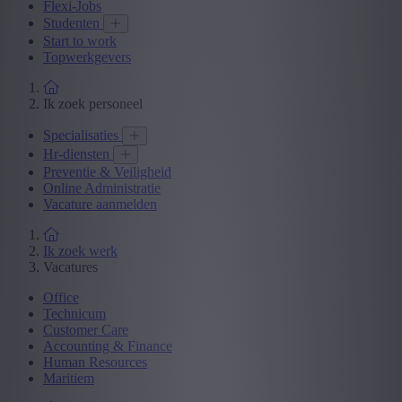
Flexi-Jobs
Studenten
Start to work
Topwerkgevers
Ik zoek personeel
Specialisaties
Hr-diensten
Preventie & Veiligheid
Online Administratie
Vacature aanmelden
Ik zoek werk
Vacatures
Office
Technicum
Customer Care
Accounting & Finance
Human Resources
Maritiem