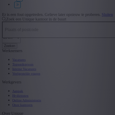
Type contract
+ Toon meer
- Toon minder
Er is een fout opgetreden. Gelieve later opnieuw te proberen.
Sluiten
Zoek een Unique kantoor in de buurt
Zoeken
Werknemers
Vacatures
Topwerkgevers
Interne Vacatures
Veelgestelde vragen
Werkgevers
Aanpak
Hr-diensten
Online Administratie
Onze kantoren
Over Unique