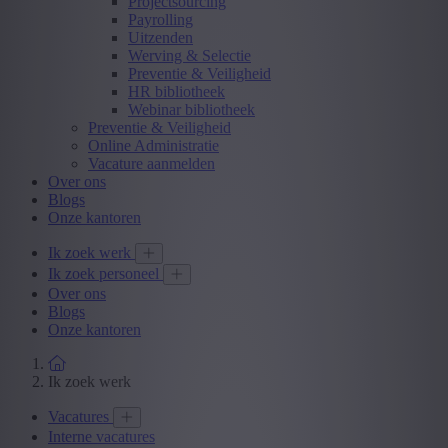
Projectsourcing
Payrolling
Uitzenden
Werving & Selectie
Preventie & Veiligheid
HR bibliotheek
Webinar bibliotheek
Preventie & Veiligheid
Online Administratie
Vacature aanmelden
Over ons
Blogs
Onze kantoren
Ik zoek werk
Ik zoek personeel
Over ons
Blogs
Onze kantoren
Ik zoek werk
Vacatures
Interne vacatures