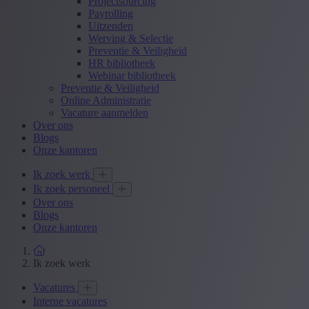
Projectsourcing
Payrolling
Uitzenden
Werving & Selectie
Preventie & Veiligheid
HR bibliotheek
Webinar bibliotheek
Preventie & Veiligheid
Online Administratie
Vacature aanmelden
Over ons
Blogs
Onze kantoren
Ik zoek werk
Ik zoek personeel
Over ons
Blogs
Onze kantoren
Ik zoek werk
Vacatures
Interne vacatures