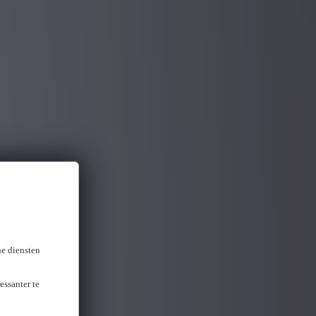
ne diensten
essanter te