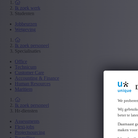
Ik zoek werk
Studenten
Jobbeurzen
Wetgeving
Ik zoek personeel
Specialisaties
Office
Technicum
Customer Care
Accounting & Finance
Human Resources
Maritiem
We proberen
Ik zoek personeel
Wij gebruike
Hr-diensten
beter te lat
Assessments
Daarnaast g
Flexi-jobs
maken voor 
Projectsourcing
Payrolling