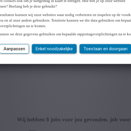
n cookies ook om je surfgedrag in kaart te brengen. Hoe ben je op onze website
men? Hoelang heb je deze gebruikt?
resultaten kunnen wij onze websites waar nodig verbeteren en inspelen op de voor
ou en al onze andere gebruikers. Tenslotte kunnen we die data gebruiken om bepaa
gsverplichtingen na te komen.
kunnen we deze gegevens gebruiken om bepaalde rapportageverplichtingen na te k
Aanpassen
Enkel noodzakelijke
Toestaan en doorgaan
Wij hebben
8
jobs voor jou gevonden.
job voor