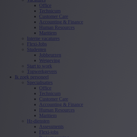
Office
Technicum
Customer Care
Accounting & Finance
Human Resources
Maritiem
Interne vacatures
Flexi-Jobs
Studenten
Jobbeurzen
Wetgeving
Start to work
Topwerkgevers
Ik zoek personeel
Specialisaties
Office
Technicum
Customer Care
Accounting & Finance
Human Resources
Maritiem
Hr-diensten
Assessments
Flexi-jobs