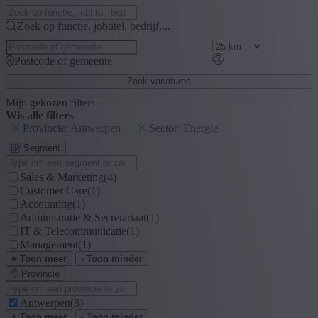
Zoek op functie, jobtitel, bedrijf,...
Postcode of gemeente
Zoek vacatures
Mijn gekozen filters
Wis alle filters
Provincie: Antwerpen
Sector: Energie
Segment
Sales & Marketing
(4)
Customer Care
(1)
Accounting
(1)
Administratie & Secretariaat
(1)
IT & Telecommunicatie
(1)
Management
(1)
+ Toon meer
- Toon minder
Provincie
Antwerpen
(8)
+ Toon meer
- Toon minder