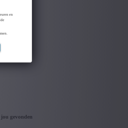
keuren en
lde
omen.
 jou gevonden