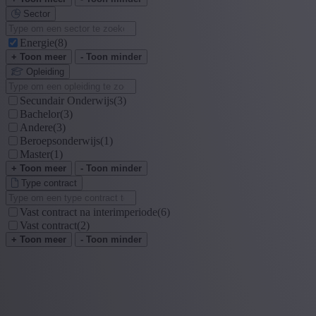
Sector
Energie
(8)
+ Toon meer
- Toon minder
Opleiding
Secundair Onderwijs
(3)
Bachelor
(3)
Andere
(3)
Beroepsonderwijs
(1)
Master
(1)
+ Toon meer
- Toon minder
Type contract
Vast contract na interimperiode
(6)
Vast contract
(2)
+ Toon meer
- Toon minder