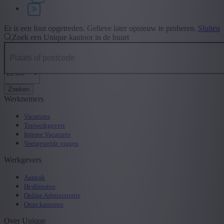
Type contract
+ Toon meer
- Toon minder
Er is een fout opgetreden. Gelieve later opnieuw te proberen.
Sluiten
Zoek een Unique kantoor in de buurt
Zoeken
Werknemers
Vacatures
Topwerkgevers
Interne Vacatures
Veelgestelde vragen
Werkgevers
Aanpak
Hr-diensten
Online Administratie
Onze kantoren
Over Unique