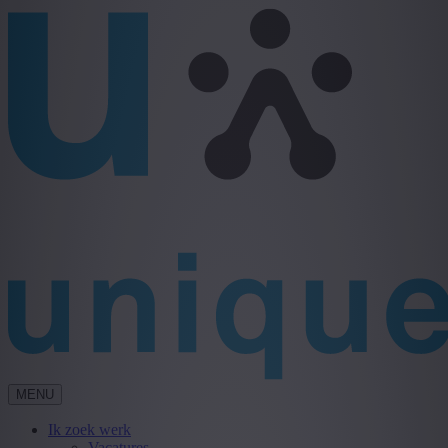
MENU
Ik zoek werk
Vacatures