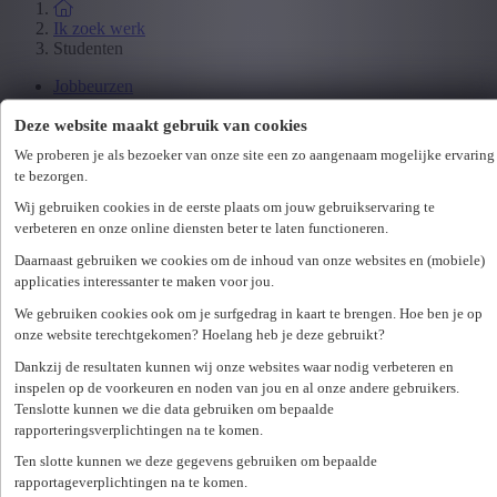
Ik zoek werk
Studenten
Jobbeurzen
Wetgeving
Deze website maakt gebruik van cookies
We proberen je als bezoeker van onze site een zo aangenaam mogelijke ervaring
Ik zoek personeel
te bezorgen.
Specialisaties
Wij gebruiken cookies in de eerste plaats om jouw gebruikservaring te
Office
verbeteren en onze online diensten beter te laten functioneren.
Technicum
Customer Care
Daarnaast gebruiken we cookies om de inhoud van onze websites en (mobiele)
Accounting & Finance
applicaties interessanter te maken voor jou.
Human Resources
We gebruiken cookies ook om je surfgedrag in kaart te brengen. Hoe ben je op
Maritiem
onze website terechtgekomen? Hoelang heb je deze gebruikt?
Dankzij de resultaten kunnen wij onze websites waar nodig verbeteren en
Ik zoek personeel
inspelen op de voorkeuren en noden van jou en al onze andere gebruikers.
Hr-diensten
Tenslotte kunnen we die data gebruiken om bepaalde
rapporteringsverplichtingen na te komen.
Assessments
Flexi-jobs
Ten slotte kunnen we deze gegevens gebruiken om bepaalde
Projectsourcing
rapportageverplichtingen na te komen.
Payrolling