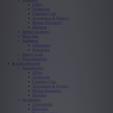
Office
Technicum
Customer Care
Accounting & Finance
Human Resources
Maritiem
Interne vacatures
Flexi-Jobs
Studenten
Jobbeurzen
Wetgeving
Start to work
Topwerkgevers
Ik zoek personeel
Specialisaties
Office
Technicum
Customer Care
Accounting & Finance
Human Resources
Maritiem
Hr-diensten
Assessments
Flexi-jobs