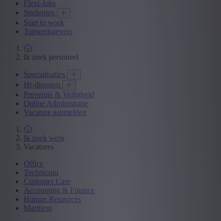
Flexi-Jobs
Studenten
Start to work
Topwerkgevers
Ik zoek personeel
Specialisaties
Hr-diensten
Preventie & Veiligheid
Online Administratie
Vacature aanmelden
Ik zoek werk
Vacatures
Office
Technicum
Customer Care
Accounting & Finance
Human Resources
Maritiem