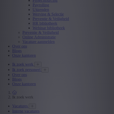
Projectsourcing
Payrolling
Uitzenden
Werving & Selectie
Preventie & Veiligheid
HR bibliotheek
Webinar bibliotheek
Preventie & Veiligheid
Online Administratie
Vacature aanmelden
Over ons
Blogs
Onze kantoren
Ik zoek werk
Ik zoek personeel
Over ons
Blogs
Onze kantoren
Ik zoek werk
Vacatures
Interne vacatures