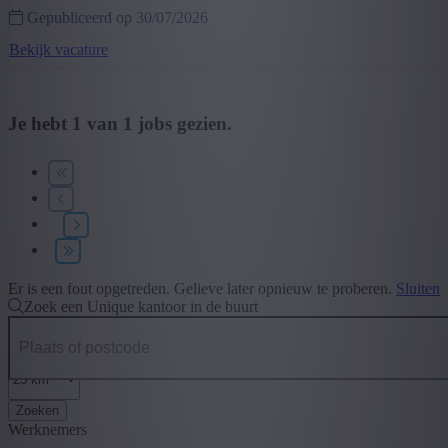
Gepubliceerd op 30/07/2026
Hout
(1)
Bekijk vacature
+ Toon meer
- Toon minder
Opleiding
Je hebt
1
van
1
jobs gezien.
Secundair Onderwijs
(1)
+ Toon meer
- Toon minder
Type contract
Vast contract na interimperiode
(1)
+ Toon meer
- Toon minder
Er is een fout opgetreden. Gelieve later opnieuw te proberen.
Sluiten
Zoek een Unique kantoor in de buurt
Zoeken
Werknemers