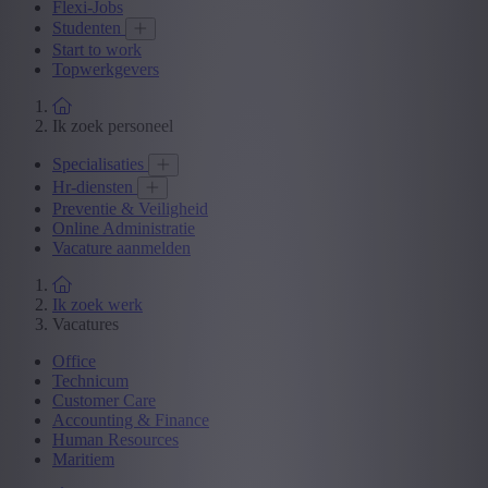
Flexi-Jobs
Studenten
Start to work
Topwerkgevers
Ik zoek personeel
Specialisaties
Hr-diensten
Preventie & Veiligheid
Online Administratie
Vacature aanmelden
Ik zoek werk
Vacatures
Office
Technicum
Customer Care
Accounting & Finance
Human Resources
Maritiem