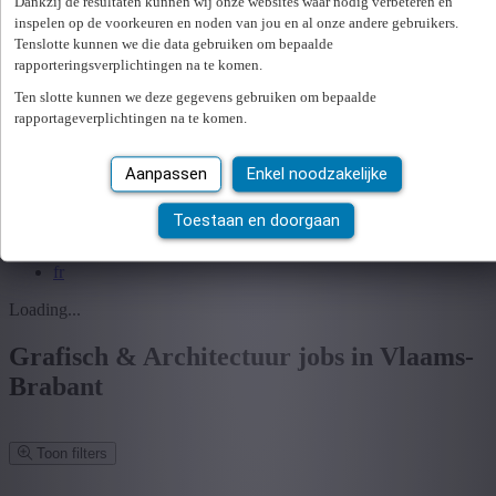
Dankzij de resultaten kunnen wij onze websites waar nodig verbeteren en
Uitzenden
inspelen op de voorkeuren en noden van jou en al onze andere gebruikers.
Werving & Selectie
Tenslotte kunnen we die data gebruiken om bepaalde
Preventie & Veiligheid
rapporteringsverplichtingen na te komen.
HR bibliotheek
Ten slotte kunnen we deze gegevens gebruiken om bepaalde
Webinar bibliotheek
rapportageverplichtingen na te komen.
Aanmelden
Aanpassen
Enkel noodzakelijke
nl
fr
Toestaan en doorgaan
nl
fr
Loading...
Grafisch & Architectuur jobs in Vlaams-
Brabant
Toon filters