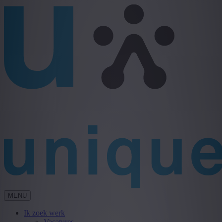
MENU
Ik zoek werk
Vacatures