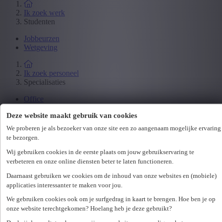
Ik zoek werk
Studenten
Jobbeurzen
Wetgeving
Ik zoek personeel
Specialisaties
Office
Technicum
Deze website maakt gebruik van cookies
Customer Care
Accounting & Finance
We proberen je als bezoeker van onze site een zo aangenaam mogelijke ervaring
Human Resources
te bezorgen.
Maritiem
Wij gebruiken cookies in de eerste plaats om jouw gebruikservaring te
verbeteren en onze online diensten beter te laten functioneren.
Ik zoek personeel
Daarnaast gebruiken we cookies om de inhoud van onze websites en (mobiele)
Hr-diensten
applicaties interessanter te maken voor jou.
Assessments
We gebruiken cookies ook om je surfgedrag in kaart te brengen. Hoe ben je op
Flexi-jobs
onze website terechtgekomen? Hoelang heb je deze gebruikt?
Projectsourcing
Payrolling