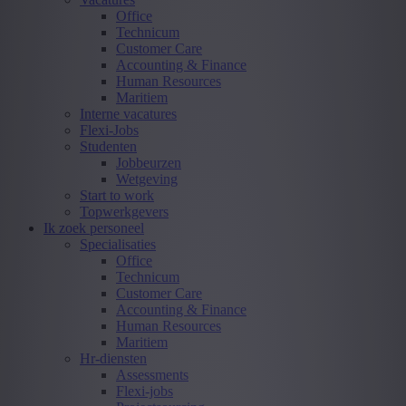
Office
Technicum
Customer Care
Accounting & Finance
Human Resources
Maritiem
Interne vacatures
Flexi-Jobs
Studenten
Jobbeurzen
Wetgeving
Start to work
Topwerkgevers
Ik zoek personeel
Specialisaties
Office
Technicum
Customer Care
Accounting & Finance
Human Resources
Maritiem
Hr-diensten
Assessments
Flexi-jobs