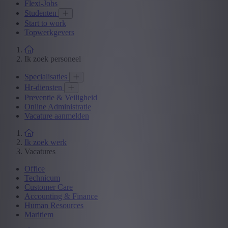
Flexi-Jobs
Studenten
Start to work
Topwerkgevers
Ik zoek personeel
Specialisaties
Hr-diensten
Preventie & Veiligheid
Online Administratie
Vacature aanmelden
Ik zoek werk
Vacatures
Office
Technicum
Customer Care
Accounting & Finance
Human Resources
Maritiem