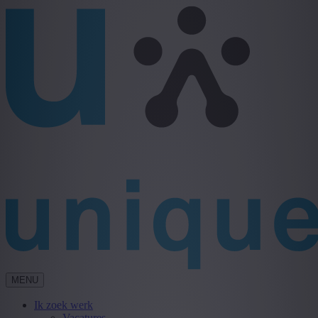
MENU
Ik zoek werk
Vacatures