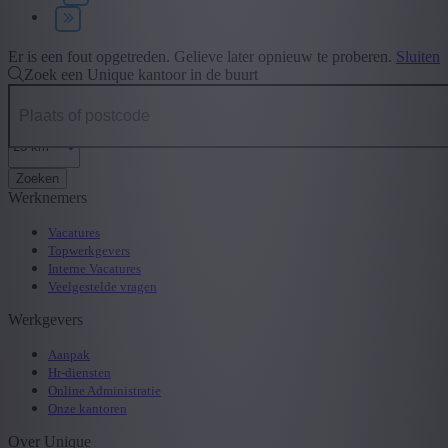
Type contract
+ Toon meer
- Toon minder
Er is een fout opgetreden. Gelieve later opnieuw te proberen.
Sluiten
Zoek een Unique kantoor in de buurt
Zoeken
Werknemers
Vacatures
Topwerkgevers
Interne Vacatures
Veelgestelde vragen
Werkgevers
Aanpak
Hr-diensten
Online Administratie
Onze kantoren
Over Unique