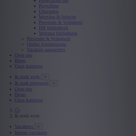
Projectsourcing
Payrolling
Uitzenden
Werving & Selectie
Preventie & Veiligheid
HR bibliotheek
Webinar bibliotheek
Preventie & Veiligheid
Online Administratie
Vacature aanmelden
Over ons
Blogs
Onze kantoren
Ik zoek werk
Ik zoek personeel
Over ons
Blogs
Onze kantoren
Ik zoek werk
Vacatures
Interne vacatures