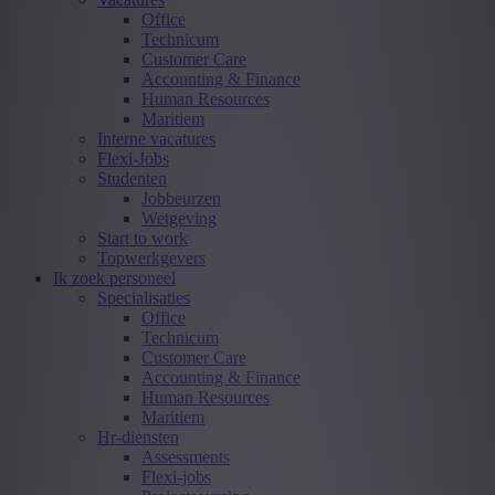
Office
Technicum
Customer Care
Accounting & Finance
Human Resources
Maritiem
Interne vacatures
Flexi-Jobs
Studenten
Jobbeurzen
Wetgeving
Start to work
Topwerkgevers
Ik zoek personeel
Specialisaties
Office
Technicum
Customer Care
Accounting & Finance
Human Resources
Maritiem
Hr-diensten
Assessments
Flexi-jobs