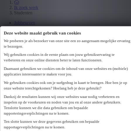
Ik zoek werk
Studenten
Jobbeurzen
Wetgeving
Deze website maakt gebruik van cookies
We proberen je als bezoeker van onze site een zo aangenaam mogelijke ervaring
Ik zoek personeel
te bezorgen.
Specialisaties
Wij gebruiken cookies in de eerste plaats om jouw gebruikservaring te
Office
verbeteren en onze online diensten beter te laten functioneren.
Technicum
Customer Care
Daarnaast gebruiken we cookies om de inhoud van onze websites en (mobiele)
Accounting & Finance
applicaties interessanter te maken voor jou.
Human Resources
We gebruiken cookies ook om je surfgedrag in kaart te brengen. Hoe ben je op
Maritiem
onze website terechtgekomen? Hoelang heb je deze gebruikt?
Dankzij de resultaten kunnen wij onze websites waar nodig verbeteren en
Ik zoek personeel
inspelen op de voorkeuren en noden van jou en al onze andere gebruikers.
Hr-diensten
Tenslotte kunnen we die data gebruiken om bepaalde
rapporteringsverplichtingen na te komen.
Assessments
Flexi-jobs
Ten slotte kunnen we deze gegevens gebruiken om bepaalde
Projectsourcing
rapportageverplichtingen na te komen.
Payrolling