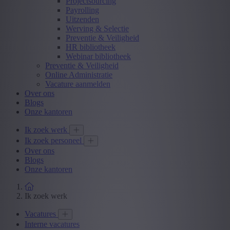
Projectsourcing
Payrolling
Uitzenden
Werving & Selectie
Preventie & Veiligheid
HR bibliotheek
Webinar bibliotheek
Preventie & Veiligheid
Online Administratie
Vacature aanmelden
Over ons
Blogs
Onze kantoren
Ik zoek werk
Ik zoek personeel
Over ons
Blogs
Onze kantoren
Ik zoek werk
Vacatures
Interne vacatures