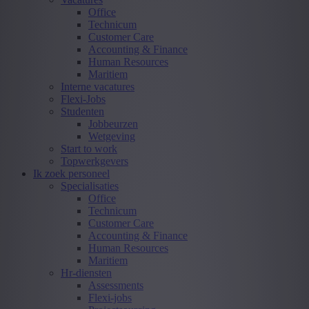
Office
Technicum
Customer Care
Accounting & Finance
Human Resources
Maritiem
Interne vacatures
Flexi-Jobs
Studenten
Jobbeurzen
Wetgeving
Start to work
Topwerkgevers
Ik zoek personeel
Specialisaties
Office
Technicum
Customer Care
Accounting & Finance
Human Resources
Maritiem
Hr-diensten
Assessments
Flexi-jobs