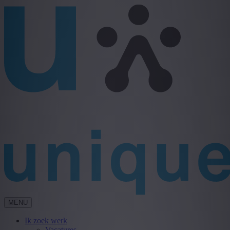
MENU
Ik zoek werk
Vacatures