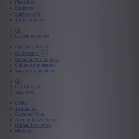
Flexi-Jobs
Studenten
Start to work
Topwerkgevers
Ik zoek personeel
Specialisaties
Hr-diensten
Preventie & Veiligheid
Online Administratie
Vacature aanmelden
Ik zoek werk
Vacatures
Office
Technicum
Customer Care
Accounting & Finance
Human Resources
Maritiem