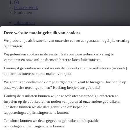
Ik zoek werk
Studenten
Jobbeurzen
Wetgeving
Deze website maakt gebruik van cookies
We proberen je als bezoeker van onze site een zo aangenaam mogelijke ervaring
Ik zoek personeel
te bezorgen.
Specialisaties
Wij gebruiken cookies in de eerste plaats om jouw gebruikservaring te
Office
verbeteren en onze online diensten beter te laten functioneren.
Technicum
Customer Care
Daarnaast gebruiken we cookies om de inhoud van onze websites en (mobiele)
Accounting & Finance
applicaties interessanter te maken voor jou.
Human Resources
We gebruiken cookies ook om je surfgedrag in kaart te brengen. Hoe ben je op
Maritiem
onze website terechtgekomen? Hoelang heb je deze gebruikt?
Dankzij de resultaten kunnen wij onze websites waar nodig verbeteren en
Ik zoek personeel
inspelen op de voorkeuren en noden van jou en al onze andere gebruikers.
Hr-diensten
Tenslotte kunnen we die data gebruiken om bepaalde
rapporteringsverplichtingen na te komen.
Assessments
Flexi-jobs
Ten slotte kunnen we deze gegevens gebruiken om bepaalde
Projectsourcing
rapportageverplichtingen na te komen.
Payrolling