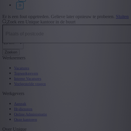
Type contract
+ Toon meer
- Toon minder
Er is een fout opgetreden. Gelieve later opnieuw te proberen.
Sluiten
Zoek een Unique kantoor in de buurt
Zoeken
Werknemers
Vacatures
Topwerkgevers
Interne Vacatures
Veelgestelde vragen
Werkgevers
Aanpak
Hr-diensten
Online Administratie
Onze kantoren
Over Unique