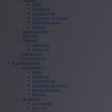
Office
Technicum
Customer Care
Accounting & Finance
Human Resources
Maritiem
Interne vacatures
Flexi-Jobs
Studenten
Jobbeurzen
Wetgeving
Start to work
Topwerkgevers
Ik zoek personeel
Specialisaties
Office
Technicum
Customer Care
Accounting & Finance
Human Resources
Maritiem
Hr-diensten
Assessments
Flexi-jobs