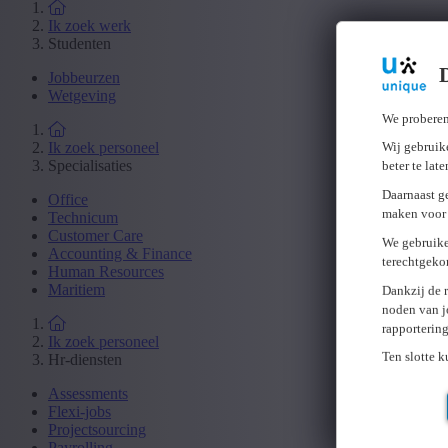
Ik zoek werk
Studenten
Jobbeurzen
Wetgeving
We proberen
Ik zoek personeel
Wij gebruike
Specialisaties
beter te lat
Daarnaast g
Office
maken voor 
Technicum
Customer Care
We gebruike
Accounting & Finance
terechtgeko
Human Resources
Maritiem
Dankzij de 
noden van j
rapporterin
Ik zoek personeel
Ten slotte 
Hr-diensten
Assessments
Flexi-jobs
Projectsourcing
Payrolling