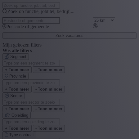
Zoek op functie, jobtitel, bedrijf,...
Postcode of gemeente
Zoek vacatures
Mijn gekozen filters
Wis alle filters
Segment
+ Toon meer
- Toon minder
Provincie
+ Toon meer
- Toon minder
Sector
+ Toon meer
- Toon minder
Opleiding
+ Toon meer
- Toon minder
Type contract