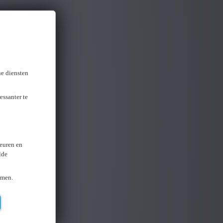
ne diensten
essanter te
keuren en
lde
omen.