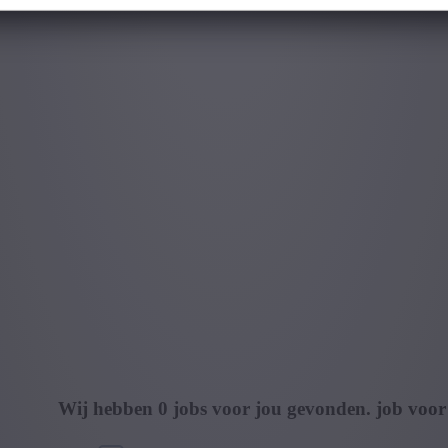
Wij hebben
0
jobs voor jou gevonden.
job voor