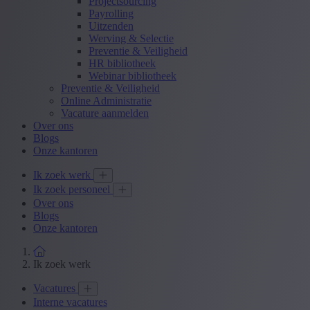
Projectsourcing
Payrolling
Uitzenden
Werving & Selectie
Preventie & Veiligheid
HR bibliotheek
Webinar bibliotheek
Preventie & Veiligheid
Online Administratie
Vacature aanmelden
Over ons
Blogs
Onze kantoren
Ik zoek werk
Ik zoek personeel
Over ons
Blogs
Onze kantoren
Ik zoek werk
Vacatures
Interne vacatures