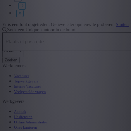
+ Toon meer
- Toon minder
Type contract
+ Toon meer
- Toon minder
Er is een fout opgetreden. Gelieve later opnieuw te proberen.
Sluiten
Zoek een Unique kantoor in de buurt
Zoeken
Werknemers
Vacatures
Topwerkgevers
Interne Vacatures
Veelgestelde vragen
Werkgevers
Aanpak
Hr-diensten
Online Administratie
Onze kantoren