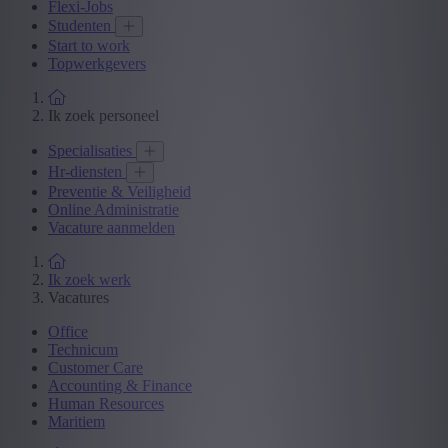
Flexi-Jobs
Studenten
Start to work
Topwerkgevers
Ik zoek personeel
Specialisaties
Hr-diensten
Preventie & Veiligheid
Online Administratie
Vacature aanmelden
Ik zoek werk
Vacatures
Office
Technicum
Customer Care
Accounting & Finance
Human Resources
Maritiem