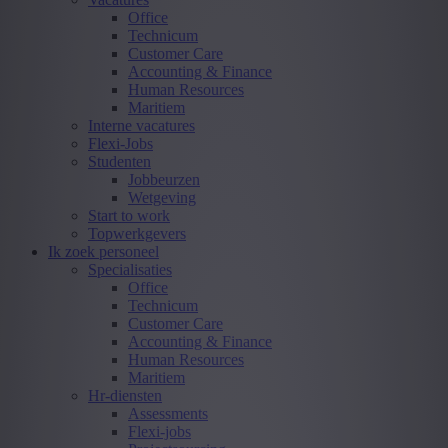
Office
Technicum
Customer Care
Accounting & Finance
Human Resources
Maritiem
Interne vacatures
Flexi-Jobs
Studenten
Jobbeurzen
Wetgeving
Start to work
Topwerkgevers
Ik zoek personeel
Specialisaties
Office
Technicum
Customer Care
Accounting & Finance
Human Resources
Maritiem
Hr-diensten
Assessments
Flexi-jobs