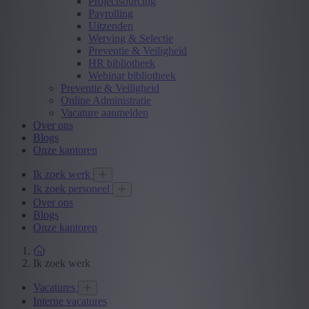
Projectsourcing
Payrolling
Uitzenden
Werving & Selectie
Preventie & Veiligheid
HR bibliotheek
Webinar bibliotheek
Preventie & Veiligheid
Online Administratie
Vacature aanmelden
Over ons
Blogs
Onze kantoren
Ik zoek werk
Ik zoek personeel
Over ons
Blogs
Onze kantoren
Ik zoek werk
Vacatures
Interne vacatures