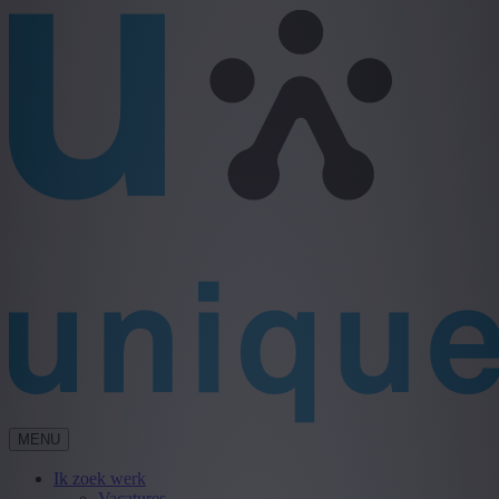
MENU
Ik zoek werk
Vacatures