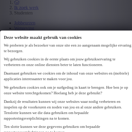
Ik zoek werk
Studenten
Jobbeurzen
Wetgeving
Deze website maakt gebruik van cookies
Ik zoek personeel
We proberen je als bezoeker van onze site een zo aangenaam mogelijke ervaring
Specialisaties
te bezorgen.
Office
Wij gebruiken cookies in de eerste plaats om jouw gebruikservaring te
Technicum
verbeteren en onze online diensten beter te laten functioneren.
Customer Care
Daarnaast gebruiken we cookies om de inhoud van onze websites en (mobiele)
Accounting & Finance
applicaties interessanter te maken voor jou.
Human Resources
Maritiem
We gebruiken cookies ook om je surfgedrag in kaart te brengen. Hoe ben je op
onze website terechtgekomen? Hoelang heb je deze gebruikt?
Ik zoek personeel
Dankzij de resultaten kunnen wij onze websites waar nodig verbeteren en
Hr-diensten
inspelen op de voorkeuren en noden van jou en al onze andere gebruikers.
Tenslotte kunnen we die data gebruiken om bepaalde
Assessments
rapporteringsverplichtingen na te komen.
Flexi-jobs
Projectsourcing
Ten slotte kunnen we deze gegevens gebruiken om bepaalde
Payrolling