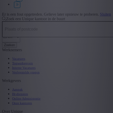
Type contract
+ Toon meer
- Toon minder
Er is een fout opgetreden. Gelieve later opnieuw te proberen.
Sluiten
Zoek een Unique kantoor in de buurt
Zoeken
Werknemers
Vacatures
Topwerkgevers
Interne Vacatures
Veelgestelde vragen
Werkgevers
Aanpak
Hr-diensten
Online Administratie
Onze kantoren
Over Unique