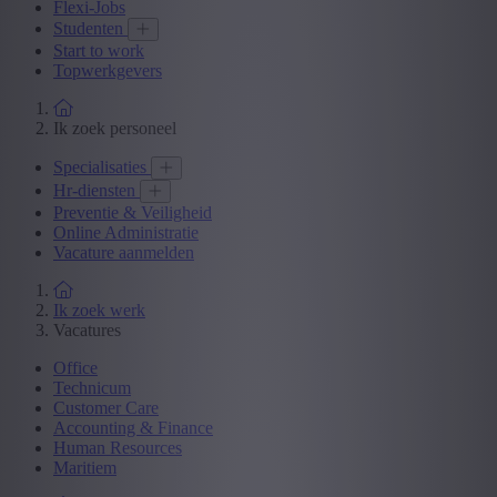
Flexi-Jobs
Studenten
Start to work
Topwerkgevers
Ik zoek personeel
Specialisaties
Hr-diensten
Preventie & Veiligheid
Online Administratie
Vacature aanmelden
Ik zoek werk
Vacatures
Office
Technicum
Customer Care
Accounting & Finance
Human Resources
Maritiem