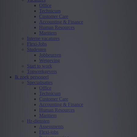
Office
Technicum
Customer Care
Accounting & Finance
Human Resources
Maritiem
Interne vacatures
Flexi-Jobs
Studenten
Jobbeurzen
Wetgeving
Start to work
Topwerkgevers
Ik zoek personeel
Specialisaties
Office
Technicum
Customer Care
Accounting & Finance
Human Resources
Maritiem
Hr-diensten
Assessments
Flexi-jobs