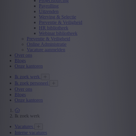
Projectsourcing
Payrolling
Uitzenden
Werving & Selectie
Preventie & Veiligheid
HR bibliotheek
Webinar bibliotheek
Preventie & Veiligheid
Online Administratie
Vacature aanmelden
Over ons
Blogs
Onze kantoren
Ik zoek werk
Ik zoek personeel
Over ons
Blogs
Onze kantoren
Ik zoek werk
Vacatures
Interne vacatures