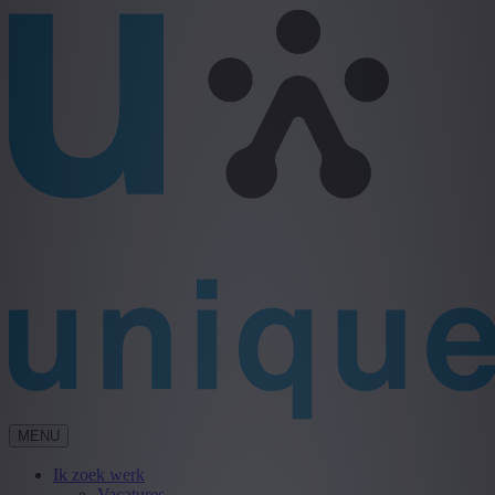
MENU
Ik zoek werk
Vacatures