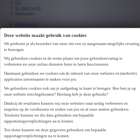
Ik zoek werk
Studenten
Jobbeurzen
Wetgeving
Deze website maakt gebruik van cookies
We proberen je als bezoeker van onze site een zo aangenaam mogelijke ervaring
Ik zoek personeel
te bezorgen.
Specialisaties
Wij gebruiken cookies in de eerste plaats om jouw gebruikservaring te
Office
verbeteren en onze online diensten beter te laten functioneren.
Technicum
Customer Care
Daarnaast gebruiken we cookies om de inhoud van onze websites en (mobiele)
Accounting & Finance
applicaties interessanter te maken voor jou.
Human Resources
We gebruiken cookies ook om je surfgedrag in kaart te brengen. Hoe ben je op
Maritiem
onze website terechtgekomen? Hoelang heb je deze gebruikt?
Dankzij de resultaten kunnen wij onze websites waar nodig verbeteren en
Ik zoek personeel
inspelen op de voorkeuren en noden van jou en al onze andere gebruikers.
Hr-diensten
Tenslotte kunnen we die data gebruiken om bepaalde
rapporteringsverplichtingen na te komen.
Assessments
Flexi-jobs
Ten slotte kunnen we deze gegevens gebruiken om bepaalde
Projectsourcing
rapportageverplichtingen na te komen.
Payrolling