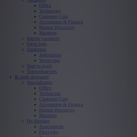
Office
Technicum
Customer Care
Accounting & Finance
Human Resources
Maritiem
Interne vacatures
Flexi-Jobs
Studenten
Jobbeurzen
Wetgeving
Start to work
Topwerkgevers
Ik zoek personeel
Specialisaties
Office
Technicum
Customer Care
Accounting & Finance
Human Resources
Maritiem
Hr-diensten
Assessments
Flexi-jobs