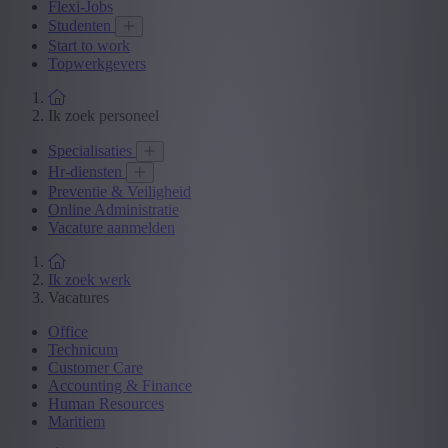
Flexi-Jobs
Studenten
Start to work
Topwerkgevers
Ik zoek personeel
Specialisaties
Hr-diensten
Preventie & Veiligheid
Online Administratie
Vacature aanmelden
Ik zoek werk
Vacatures
Office
Technicum
Customer Care
Accounting & Finance
Human Resources
Maritiem