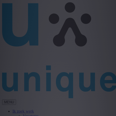
MENU
Ik zoek werk
Vacatures