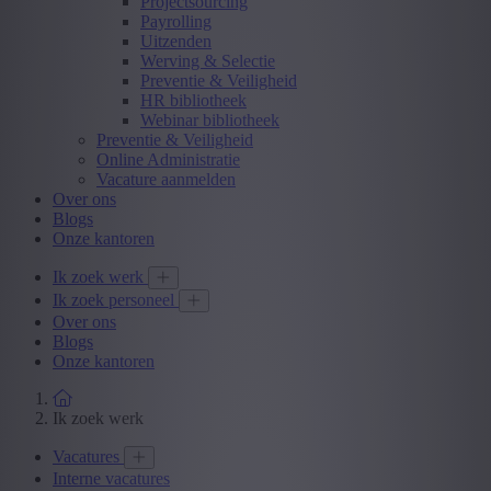
Projectsourcing
Payrolling
Uitzenden
Werving & Selectie
Preventie & Veiligheid
HR bibliotheek
Webinar bibliotheek
Preventie & Veiligheid
Online Administratie
Vacature aanmelden
Over ons
Blogs
Onze kantoren
Ik zoek werk
Ik zoek personeel
Over ons
Blogs
Onze kantoren
Ik zoek werk
Vacatures
Interne vacatures