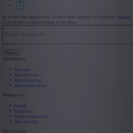
Type contract
+ Toon meer
- Toon minder
Er is een fout opgetreden. Gelieve later opnieuw te proberen.
Sluiten
Zoek een Unique kantoor in de buurt
Zoeken
Werknemers
Vacatures
Topwerkgevers
Interne Vacatures
Veelgestelde vragen
Werkgevers
Aanpak
Hr-diensten
Online Administratie
Onze kantoren
Over Unique