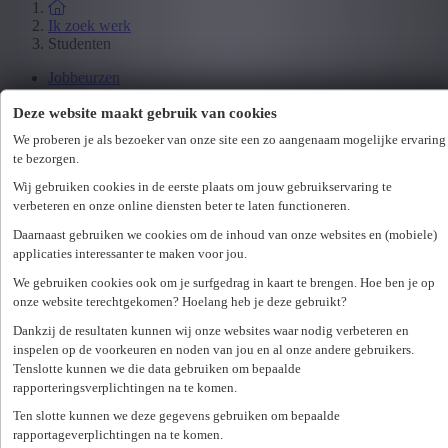
Ik zoek werk
Studenten
Jobbeurzen
Wetgeving
Deze website maakt gebruik van cookies
We proberen je als bezoeker van onze site een zo aangenaam mogelijke ervaring
Ik zoek personeel
te bezorgen.
Specialisaties
Wij gebruiken cookies in de eerste plaats om jouw gebruikservaring te
Office
verbeteren en onze online diensten beter te laten functioneren.
Technicum
Customer Care
Daarnaast gebruiken we cookies om de inhoud van onze websites en (mobiele)
Accounting & Finance
applicaties interessanter te maken voor jou.
Human Resources
We gebruiken cookies ook om je surfgedrag in kaart te brengen. Hoe ben je op
Maritiem
onze website terechtgekomen? Hoelang heb je deze gebruikt?
Dankzij de resultaten kunnen wij onze websites waar nodig verbeteren en
Ik zoek personeel
inspelen op de voorkeuren en noden van jou en al onze andere gebruikers.
Hr-diensten
Tenslotte kunnen we die data gebruiken om bepaalde
rapporteringsverplichtingen na te komen.
Assessments
Flexi-jobs
Ten slotte kunnen we deze gegevens gebruiken om bepaalde
Projectsourcing
rapportageverplichtingen na te komen.
Payrolling