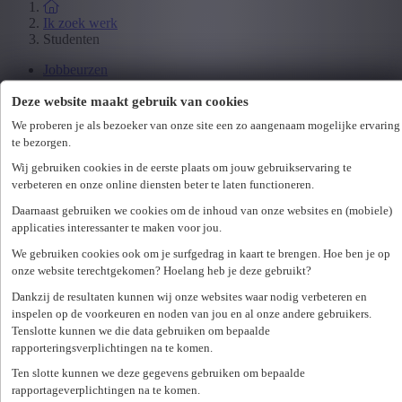
Ik zoek werk
Studenten
Jobbeurzen
Wetgeving
Deze website maakt gebruik van cookies
We proberen je als bezoeker van onze site een zo aangenaam mogelijke ervaring
Ik zoek personeel
te bezorgen.
Specialisaties
Wij gebruiken cookies in de eerste plaats om jouw gebruikservaring te
Office
verbeteren en onze online diensten beter te laten functioneren.
Technicum
Customer Care
Daarnaast gebruiken we cookies om de inhoud van onze websites en (mobiele)
Accounting & Finance
applicaties interessanter te maken voor jou.
Human Resources
We gebruiken cookies ook om je surfgedrag in kaart te brengen. Hoe ben je op
Maritiem
onze website terechtgekomen? Hoelang heb je deze gebruikt?
Dankzij de resultaten kunnen wij onze websites waar nodig verbeteren en
Ik zoek personeel
inspelen op de voorkeuren en noden van jou en al onze andere gebruikers.
Hr-diensten
Tenslotte kunnen we die data gebruiken om bepaalde
rapporteringsverplichtingen na te komen.
Assessments
Flexi-jobs
Ten slotte kunnen we deze gegevens gebruiken om bepaalde
Projectsourcing
rapportageverplichtingen na te komen.
Payrolling