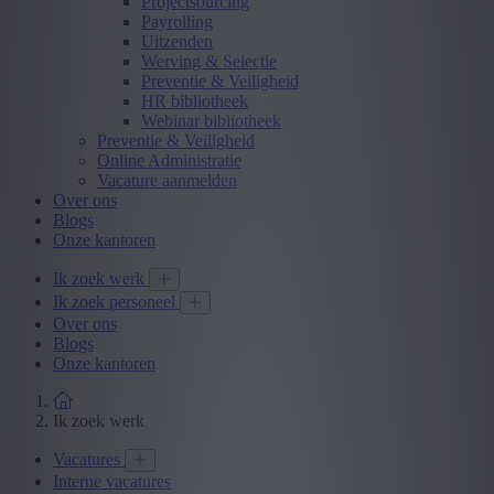
Projectsourcing
Payrolling
Uitzenden
Werving & Selectie
Preventie & Veiligheid
HR bibliotheek
Webinar bibliotheek
Preventie & Veiligheid
Online Administratie
Vacature aanmelden
Over ons
Blogs
Onze kantoren
Ik zoek werk
Ik zoek personeel
Over ons
Blogs
Onze kantoren
Ik zoek werk
Vacatures
Interne vacatures