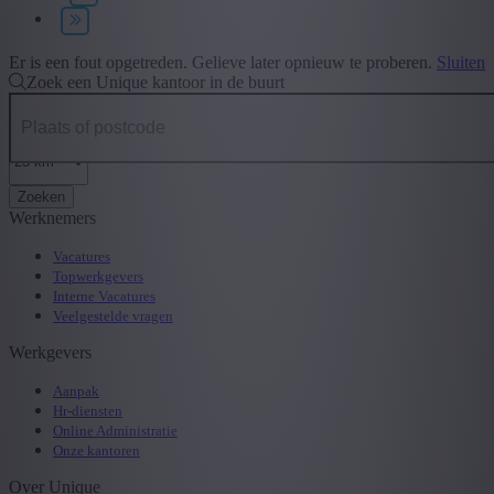
Type contract
+ Toon meer
- Toon minder
Er is een fout opgetreden. Gelieve later opnieuw te proberen.
Sluiten
Zoek een Unique kantoor in de buurt
Zoeken
Werknemers
Vacatures
Topwerkgevers
Interne Vacatures
Veelgestelde vragen
Werkgevers
Aanpak
Hr-diensten
Online Administratie
Onze kantoren
Over Unique