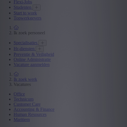
Flexi-Jobs
Studenten
Start to work
Topwerkgevers
Ik zoek personeel
Specialisaties
Hr-diensten
Preventie & Veiligheid
Online Administratie
Vacature aanmelden
Ik zoek werk
Vacatures
Office
Technicum
Customer Care
Accounting & Finance
Human Resources
Maritiem