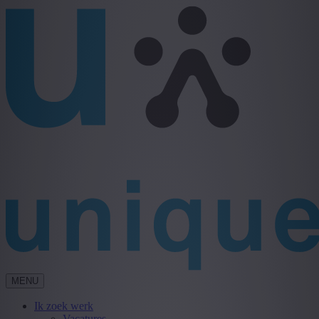
MENU
Ik zoek werk
Vacatures