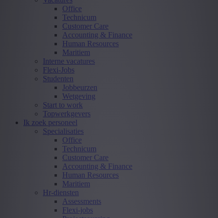
Office
Technicum
Customer Care
Accounting & Finance
Human Resources
Maritiem
Interne vacatures
Flexi-Jobs
Studenten
Jobbeurzen
Wetgeving
Start to work
Topwerkgevers
Ik zoek personeel
Specialisaties
Office
Technicum
Customer Care
Accounting & Finance
Human Resources
Maritiem
Hr-diensten
Assessments
Flexi-jobs