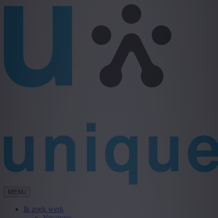
MENU
Ik zoek werk
Vacatures