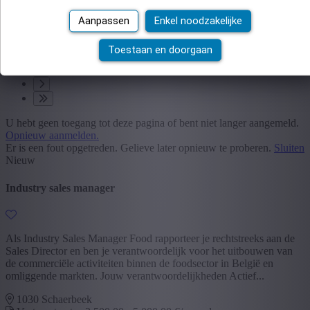
Aanpassen
Enkel noodzakelijke
1
Toestaan en doorgaan
2
3
U hebt geen toegang tot deze pagina of bent niet langer aangemeld.
Opnieuw aanmelden.
Er is een fout opgetreden. Gelieve later opnieuw te proberen.
Sluiten
Nieuw
Industry sales manager
Als Industry Sales Manager Food rapporteer je rechtstreeks aan de
Sales Director en ben je verantwoordelijk voor het uitbouwen van
de commerciële activiteiten binnen de foodsector in België en
omliggende markten. Jouw verantwoordelijkheden Actief...
1030 Schaerbeek