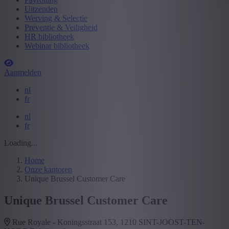
Uitzenden
Werving & Selectie
Preventie & Veiligheid
HR bibliotheek
Webinar bibliotheek
Aanmelden
nl
fr
nl
fr
Loading...
Home
Onze kantoren
Unique Brussel Customer Care
Unique Brussel Customer Care
Rue Royale - Koningsstraat 153, 1210 SINT-JOOST-TEN-