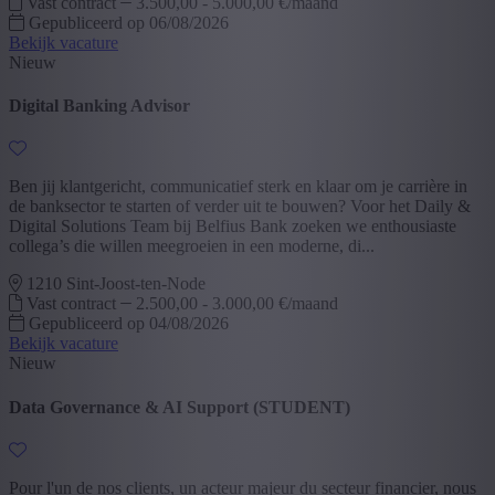
Vast contract
3.500,00 - 5.000,00 €/maand
Gepubliceerd op 06/08/2026
Bekijk vacature
Nieuw
Digital Banking Advisor
Ben jij klantgericht, communicatief sterk en klaar om je carrière in
de banksector te starten of verder uit te bouwen? Voor het Daily &
Digital Solutions Team bij Belfius Bank zoeken we enthousiaste
collega’s die willen meegroeien in een moderne, di...
1210 Sint-Joost-ten-Node
Vast contract
2.500,00 - 3.000,00 €/maand
Gepubliceerd op 04/08/2026
Bekijk vacature
Nieuw
Data Governance & AI Support (STUDENT)
Pour l'un de nos clients, un acteur majeur du secteur financier, nous