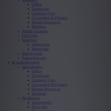
Office
Technicum
Customer Care
Accounting & Finance
Human Resources
Maritiem
Interne vacatures
Flexi-Jobs
Studenten
Jobbeurzen
Wetgeving
Start to work
Topwerkgevers
Ik zoek personeel
Specialisaties
Office
Technicum
Customer Care
Accounting & Finance
Human Resources
Maritiem
Hr-diensten
Assessments
Flexi-jobs