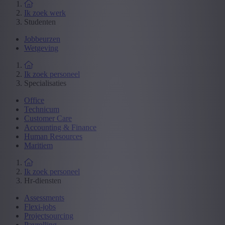
Ik zoek werk
Studenten
Jobbeurzen
Wetgeving
Ik zoek personeel
Specialisaties
Office
Technicum
Customer Care
Accounting & Finance
Human Resources
Maritiem
Ik zoek personeel
Hr-diensten
Assessments
Flexi-jobs
Projectsourcing
Payrolling