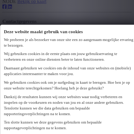
NODE
Bekijk op kaart
Contactgegevens
Deze website maakt gebruik van cookies
+32 (0)2 227 34 90
brussels-customercare@unique.be
We proberen je als bezoeker van onze site een zo aangenaam mogelijke ervaring
te bezorgen.
Openingsuren
Wij gebruiken cookies in de eerste plaats om jouw gebruikservaring te
verbeteren en onze online diensten beter te laten functioneren.
ma
08:30 - 12:30 & 13:30 - 17:30
Daarnaast gebruiken we cookies om de inhoud van onze websites en (mobiele)
di
08:30 - 12:30 & 13:30 - 17:30
applicaties interessanter te maken voor jou.
wo
08:30 - 12:30 & 13:30 - 17:30
do
08:30 - 12:30 & 13:30 - 17:30
We gebruiken cookies ook om je surfgedrag in kaart te brengen. Hoe ben je op
onze website terechtgekomen? Hoelang heb je deze gebruikt?
vr
08:30 - 12:30 & 13:00 - 17:00
za
gesloten
Dankzij de resultaten kunnen wij onze websites waar nodig verbeteren en
zo
gesloten
inspelen op de voorkeuren en noden van jou en al onze andere gebruikers.
Tenslotte kunnen we die data gebruiken om bepaalde
Maak een afspraak
rapporteringsverplichtingen na te komen.
Wij hebben
26
vacatures
vacature
voor jou
Ten slotte kunnen we deze gegevens gebruiken om bepaalde
gevonden.
rapportageverplichtingen na te komen.