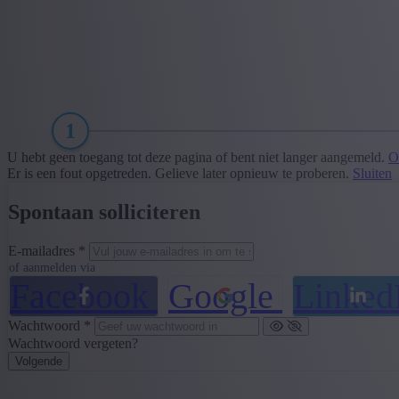
1
U hebt geen toegang tot deze pagina of bent niet langer aangemeld.
O
Er is een fout opgetreden. Gelieve later opnieuw te proberen.
Sluiten
Spontaan solliciteren
E-mailadres *
of aanmelden via
Facebook
Google
Linked
Wachtwoord *
Wachtwoord vergeten?
Volgende