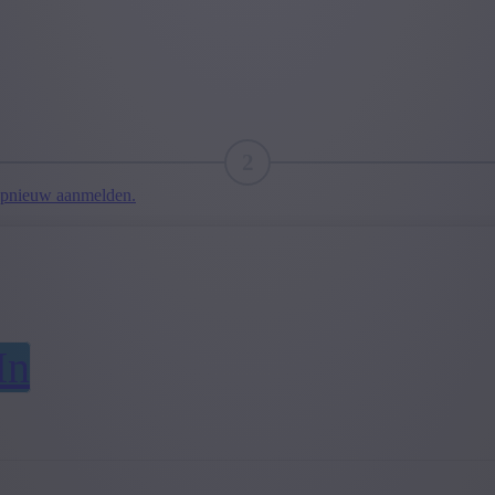
2
pnieuw aanmelden.
In