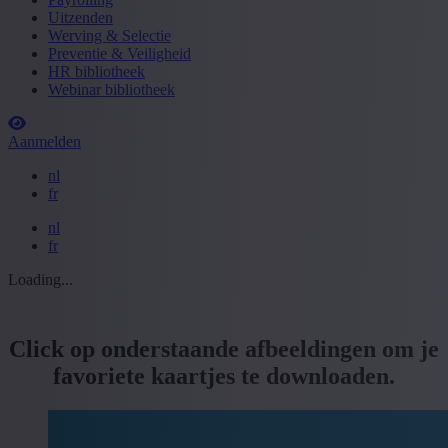
Uitzenden
Werving & Selectie
Preventie & Veiligheid
HR bibliotheek
Webinar bibliotheek
Aanmelden
nl
fr
nl
fr
Loading...
Click op onderstaande afbeeldingen om je
favoriete kaartjes te downloaden.