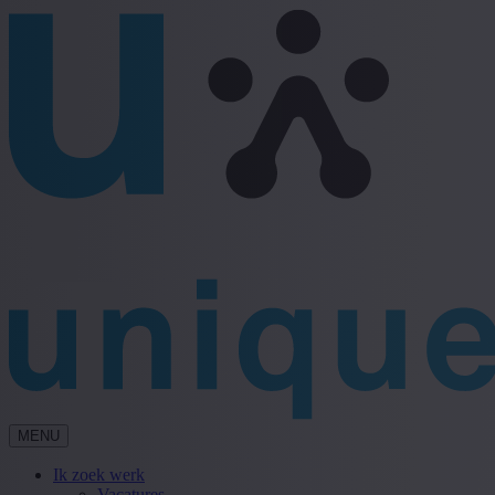
MENU
Ik zoek werk
Vacatures