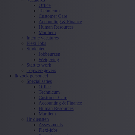
Office
Technicum
Customer Care
Accounting & Finance
Human Resources
Maritiem
Interne vacatures
Flexi-Jobs
Studenten
Jobbeurzen
Wetgeving
Start to work
Topwerkgevers
Ik zoek personeel
Specialisaties
Office
Technicum
Customer Care
Accounting & Finance
Human Resources
Maritiem
Hr-diensten
Assessments
Flexi-jobs