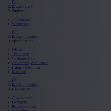
Ik zoek werk
Studenten
Jobbeurzen
Wetgeving
Ik zoek personeel
Specialisaties
Office
Technicum
Customer Care
Accounting & Finance
Human Resources
Maritiem
Ik zoek personeel
Hr-diensten
Assessments
Flexi-jobs
Projectsourcing
Payrolling