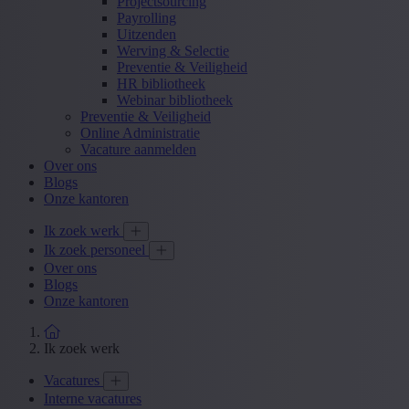
Projectsourcing
Payrolling
Uitzenden
Werving & Selectie
Preventie & Veiligheid
HR bibliotheek
Webinar bibliotheek
Preventie & Veiligheid
Online Administratie
Vacature aanmelden
Over ons
Blogs
Onze kantoren
Ik zoek werk
Ik zoek personeel
Over ons
Blogs
Onze kantoren
Ik zoek werk
Vacatures
Interne vacatures