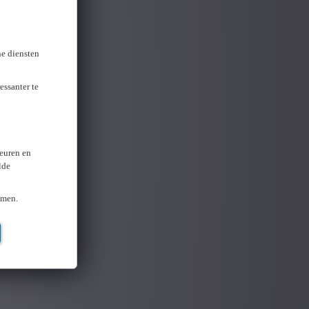
ne diensten
essanter te
keuren en
lde
omen.