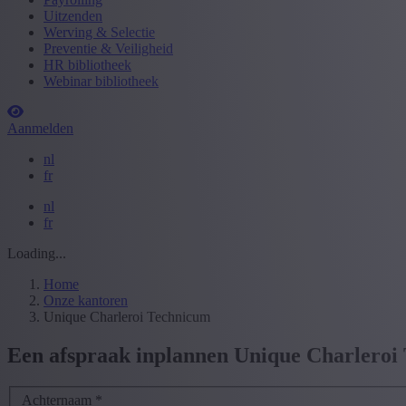
Uitzenden
Werving & Selectie
Preventie & Veiligheid
HR bibliotheek
Webinar bibliotheek
Aanmelden
nl
fr
nl
fr
Loading...
Home
Onze kantoren
Unique Charleroi Technicum
Een afspraak inplannen Unique Charleroi
Achternaam
*