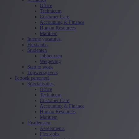
Office
Technicum
Customer Care
Accounting & Finance
Human Resources
Maritiem
Interne vacatures
Flexi-Jobs
Studenten
Jobbeurzen
Wetgeving
Start to work
Topwerkgevers
Ik zoek personeel
Specialisaties
Office
Technicum
Customer Care
Accounting & Finance
Human Resources
Maritiem
Hr-diensten
Assessments
Flexi-jobs