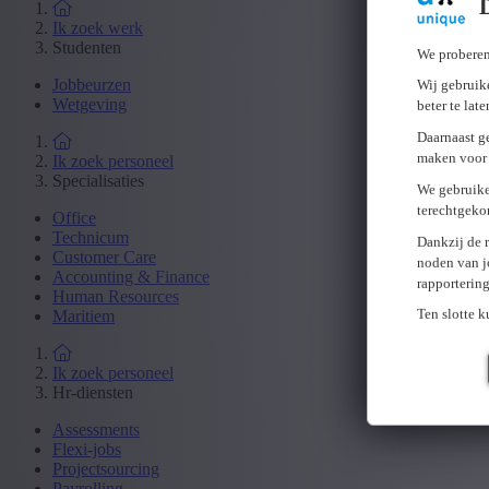
Ik zoek werk
Studenten
We proberen
Jobbeurzen
Wij gebruike
Wetgeving
beter te lat
Daarnaast g
maken voor 
Ik zoek personeel
Specialisaties
We gebruike
terechtgeko
Office
Technicum
Dankzij de 
Customer Care
noden van j
Accounting & Finance
rapporterin
Human Resources
Ten slotte 
Maritiem
Ik zoek personeel
Hr-diensten
Assessments
Flexi-jobs
Projectsourcing
Payrolling