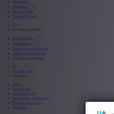
Flexi-Jobs
Studenten
Start to work
Topwerkgevers
Ik zoek personeel
Specialisaties
Hr-diensten
Preventie & Veiligheid
Online Administratie
Vacature aanmelden
Ik zoek werk
Vacatures
Office
Technicum
Customer Care
Accounting & Finance
Human Resources
Maritiem