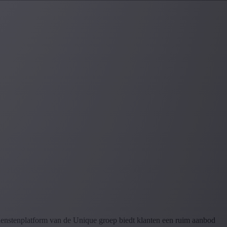
dienstenplatform van de Unique groep biedt klanten een ruim aanbod