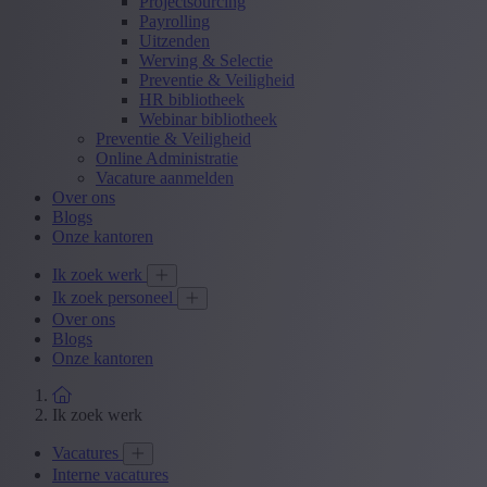
Projectsourcing
Payrolling
Uitzenden
Werving & Selectie
Preventie & Veiligheid
HR bibliotheek
Webinar bibliotheek
Preventie & Veiligheid
Online Administratie
Vacature aanmelden
Over ons
Blogs
Onze kantoren
Ik zoek werk
Ik zoek personeel
Over ons
Blogs
Onze kantoren
Ik zoek werk
Vacatures
Interne vacatures