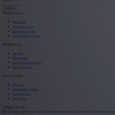
Zoeken
Werknemers
Vacatures
Topwerkgevers
Interne Vacatures
Veelgestelde vragen
Werkgevers
Aanpak
Hr-diensten
Online Administratie
Onze kantoren
Over Unique
Divisies
Werken bij Unique
Specialisaties
Studenten
Unique groep
De Unique groep is een hr-dienstverlener die drie sterke spelers bun