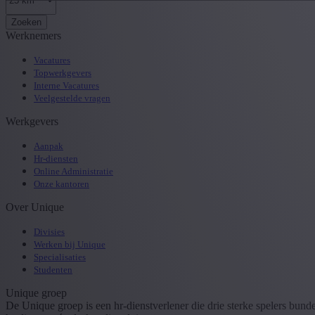
Zoeken
Werknemers
Vacatures
Topwerkgevers
Interne Vacatures
Veelgestelde vragen
Werkgevers
Aanpak
Hr-diensten
Online Administratie
Onze kantoren
Over Unique
Divisies
Werken bij Unique
Specialisaties
Studenten
Unique groep
De Unique groep is een hr-dienstverlener die drie sterke spelers bun