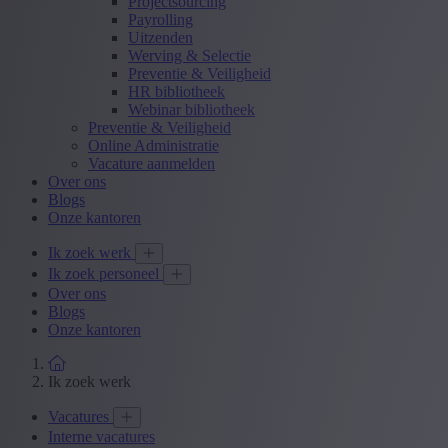
Projectsourcing
Payrolling
Uitzenden
Werving & Selectie
Preventie & Veiligheid
HR bibliotheek
Webinar bibliotheek
Preventie & Veiligheid
Online Administratie
Vacature aanmelden
Over ons
Blogs
Onze kantoren
Ik zoek werk
Ik zoek personeel
Over ons
Blogs
Onze kantoren
Ik zoek werk
Vacatures
Interne vacatures