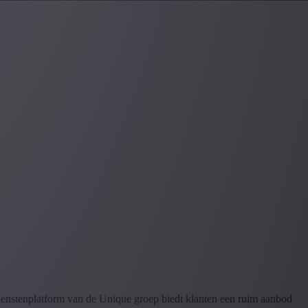
dienstenplatform van de Unique groep biedt klanten een ruim aanbod