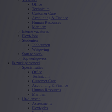
Office
Technicum
Customer Care
Accounting & Finance
Human Resources
Maritiem
Interne vacatures
Flexi-Jobs
Studenten
Jobbeurzen
Wetgeving
Start to work
Topwerkgevers
Ik zoek personeel
Specialisaties
Office
Technicum
Customer Care
Accounting & Finance
Human Resources
Maritiem
Hr-diensten
Assessments
Flexi-jobs