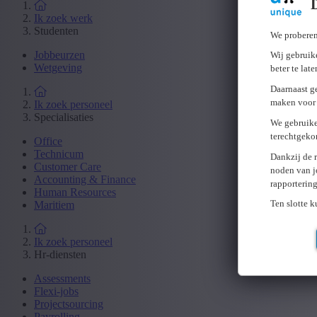
Ik zoek werk
Studenten
We proberen
Jobbeurzen
Wij gebruike
Wetgeving
beter te lat
Daarnaast g
maken voor 
Ik zoek personeel
Specialisaties
We gebruike
terechtgeko
Office
Technicum
Dankzij de 
Customer Care
noden van j
Accounting & Finance
rapporterin
Human Resources
Ten slotte 
Maritiem
Ik zoek personeel
Hr-diensten
Assessments
Flexi-jobs
Projectsourcing
Payrolling