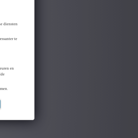
ne diensten
essanter te
keuren en
lde
omen.