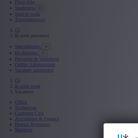
Flexi-Jobs
Studenten
Start to work
Topwerkgevers
Ik zoek personeel
Specialisaties
Hr-diensten
Preventie & Veiligheid
Online Administratie
Vacature aanmelden
Ik zoek werk
Vacatures
Office
Technicum
Customer Care
Accounting & Finance
Human Resources
Maritiem