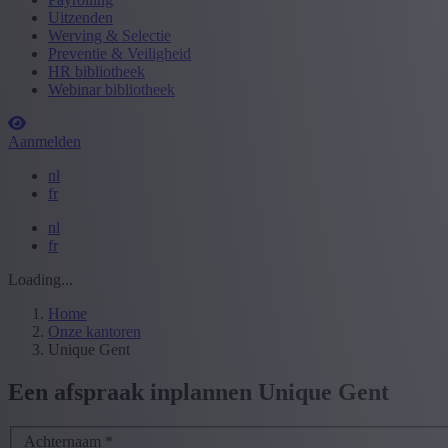
Uitzenden
Werving & Selectie
Preventie & Veiligheid
HR bibliotheek
Webinar bibliotheek
Aanmelden
nl
fr
nl
fr
Loading...
Home
Onze kantoren
Unique Gent
Een afspraak inplannen Unique Gent
Achternaam
*