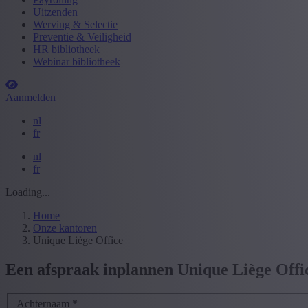
Uitzenden
Werving & Selectie
Preventie & Veiligheid
HR bibliotheek
Webinar bibliotheek
Aanmelden
nl
fr
nl
fr
Loading...
Home
Onze kantoren
Unique Liège Office
Een afspraak inplannen Unique Liège Offi
Achternaam
*