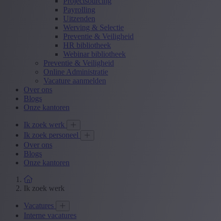
Projectsourcing
Payrolling
Uitzenden
Werving & Selectie
Preventie & Veiligheid
HR bibliotheek
Webinar bibliotheek
Preventie & Veiligheid
Online Administratie
Vacature aanmelden
Over ons
Blogs
Onze kantoren
Ik zoek werk
Ik zoek personeel
Over ons
Blogs
Onze kantoren
Ik zoek werk
Vacatures
Interne vacatures