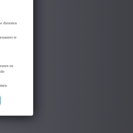
ne diensten
essanter te
keuren en
lde
omen.