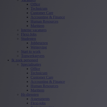
Office
Technicum
Customer Care
Accounting & Finance
Human Resources
Maritiem
Interne vacatures
Flexi-Jobs
Studenten
Jobbeurzen
Wetgeving
Start to work
Topwerkgevers
Ik zoek personeel
Specialisaties
Office
Technicum
Customer Care
Accounting & Finance
Human Resources
Maritiem
Hr-diensten
Assessments
Flexi-jobs