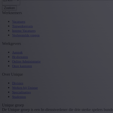
Zoeken
Werknemers
Vacatures
Topwerkgevers
Interne Vacatures
Veelgestelde vragen
Werkgevers
Aanpak
Hr-diensten
Online Administratie
Onze kantoren
Over Unique
Divisies
Werken bij Unique
Specialisaties
Studenten
Unique groep
De Unique groep is een hr-dienstverlener die drie sterke spelers bun