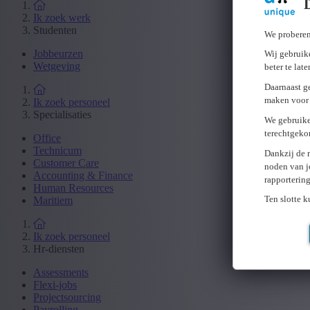
Ik zoek werk
Studenten
We proberen
Jobbeurzen
Wij gebruike
Wetgeving
beter te lat
Daarnaast g
maken voor 
Ik zoek personeel
Specialisaties
We gebruike
terechtgeko
Office
Technicum
Dankzij de 
Customer Care
noden van j
Accounting & Finance
rapporterin
Human Resources
Ten slotte 
Maritiem
Ik zoek personeel
Hr-diensten
Assessments
Flexi-jobs
Projectsourcing
Payrolling