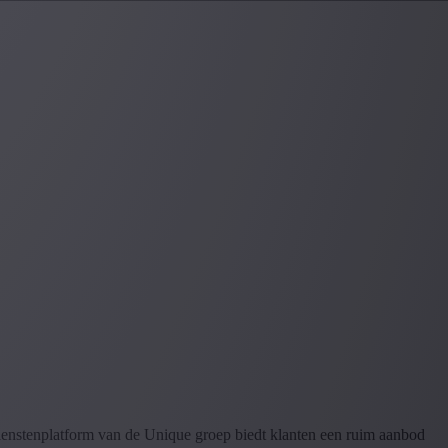
dienstenplatform van de Unique groep biedt klanten een ruim aanbod