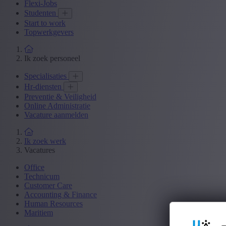
Flexi-Jobs
Studenten
Start to work
Topwerkgevers
Ik zoek personeel
Specialisaties
Hr-diensten
Preventie & Veiligheid
Online Administratie
Vacature aanmelden
Ik zoek werk
Vacatures
Office
Technicum
Customer Care
Accounting & Finance
Human Resources
Maritiem