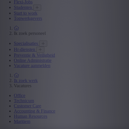
Flexi-Jobs
Studenten
Start to work
Topwerkgevers
Ik zoek personeel
Specialisaties
Hr-diensten
Preventie & Veiligheid
Online Administratie
Vacature aanmelden
Ik zoek werk
Vacatures
Office
Technicum
Customer Care
Accounting & Finance
Human Resources
Maritiem