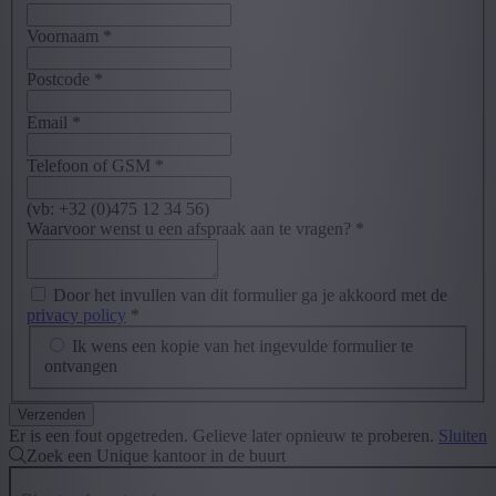
Voornaam
*
Postcode
*
Email
*
Telefoon of GSM
*
(vb: +32 (0)475 12 34 56)
Waarvoor wenst u een afspraak aan te vragen?
*
Door het invullen van dit formulier ga je akkoord met de
privacy policy
*
Ik wens een kopie van het ingevulde formulier te
ontvangen
Er is een fout opgetreden. Gelieve later opnieuw te proberen.
Sluiten
Zoek een Unique kantoor in de buurt