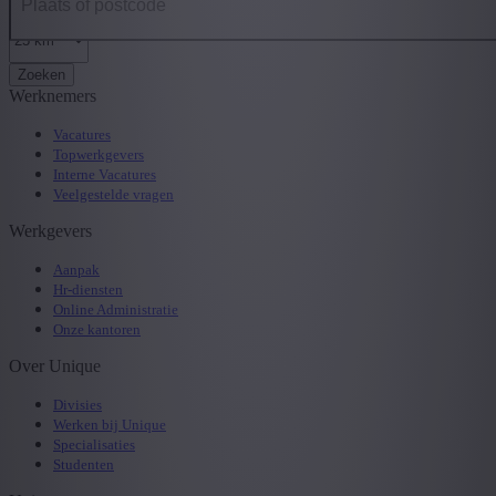
Zoeken
Werknemers
Vacatures
Topwerkgevers
Interne Vacatures
Veelgestelde vragen
Werkgevers
Aanpak
Hr-diensten
Online Administratie
Onze kantoren
Over Unique
Divisies
Werken bij Unique
Specialisaties
Studenten