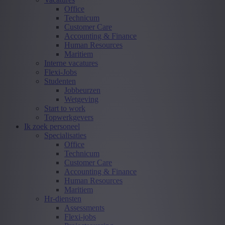
Office
Technicum
Customer Care
Accounting & Finance
Human Resources
Maritiem
Interne vacatures
Flexi-Jobs
Studenten
Jobbeurzen
Wetgeving
Start to work
Topwerkgevers
Ik zoek personeel
Specialisaties
Office
Technicum
Customer Care
Accounting & Finance
Human Resources
Maritiem
Hr-diensten
Assessments
Flexi-jobs