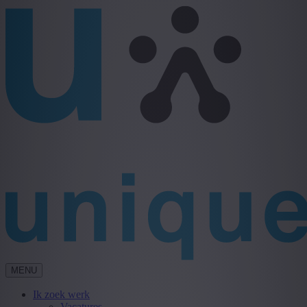
MENU
Ik zoek werk
Vacatures