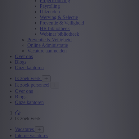
Projectsourcing
Payrolling
Uitzenden
Werving & Selectie
Preventie & Veiligheid
HR bibliotheek
Webinar bibliotheek
Preventie & Veiligheid
Online Administratie
Vacature aanmelden
Over ons
Blogs
Onze kantoren
Ik zoek werk
Ik zoek personeel
Over ons
Blogs
Onze kantoren
Ik zoek werk
Vacatures
Interne vacatures