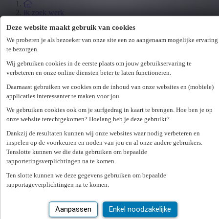
Ik zoek werk
Studenten
Deze website maakt gebruik van cookies
Jobbeurzen
We proberen je als bezoeker van onze site een zo aangenaam mogelijke ervaring
Wetgeving
te bezorgen.
Wij gebruiken cookies in de eerste plaats om jouw gebruikservaring te
Ik zoek personeel
verbeteren en onze online diensten beter te laten functioneren.
Specialisaties
Daarnaast gebruiken we cookies om de inhoud van onze websites en (mobiele)
applicaties interessanter te maken voor jou.
Office
Technicum
We gebruiken cookies ook om je surfgedrag in kaart te brengen. Hoe ben je op
Customer Care
onze website terechtgekomen? Hoelang heb je deze gebruikt?
Accounting & Finance
Human Resources
Dankzij de resultaten kunnen wij onze websites waar nodig verbeteren en
Maritiem
inspelen op de voorkeuren en noden van jou en al onze andere gebruikers.
Tenslotte kunnen we die data gebruiken om bepaalde
rapporteringsverplichtingen na te komen.
Ik zoek personeel
Hr-diensten
Ten slotte kunnen we deze gegevens gebruiken om bepaalde
rapportageverplichtingen na te komen.
Assessments
Flexi-jobs
Aanpassen
Enkel noodzakelijke
Projectsourcing
Payrolling