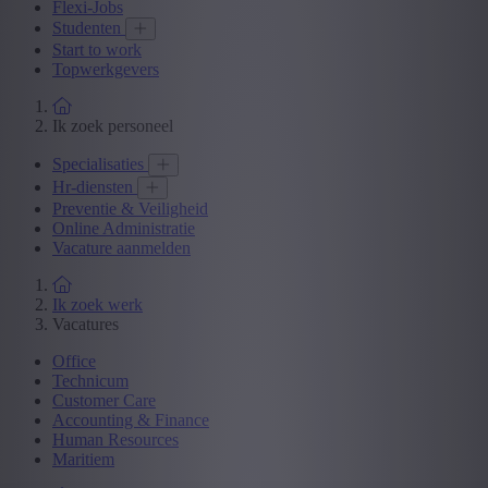
Flexi-Jobs
Studenten
Start to work
Topwerkgevers
Ik zoek personeel
Specialisaties
Hr-diensten
Preventie & Veiligheid
Online Administratie
Vacature aanmelden
Ik zoek werk
Vacatures
Office
Technicum
Customer Care
Accounting & Finance
Human Resources
Maritiem