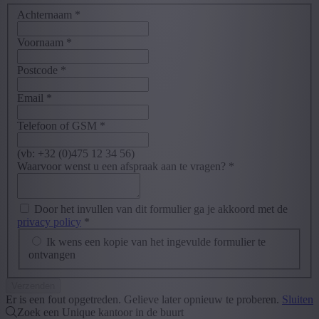
Achternaam
*
Voornaam
*
Postcode
*
Email
*
Telefoon of GSM
*
(vb: +32 (0)475 12 34 56)
Waarvoor wenst u een afspraak aan te vragen?
*
Door het invullen van dit formulier ga je akkoord met de
privacy policy
*
Ik wens een kopie van het ingevulde formulier te
ontvangen
Er is een fout opgetreden. Gelieve later opnieuw te proberen.
Sluiten
Zoek een Unique kantoor in de buurt