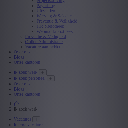
Projectsourcing
Payrolling
Uitzenden
Werving & Selectie
Preventie & Veiligheid
HR bibliotheek
Webinar bibliotheek
Preventie & Veiligheid
Online Administratie
Vacature aanmelden
Over ons
Blogs
Onze kantoren
Ik zoek werk
Ik zoek personeel
Over ons
Blogs
Onze kantoren
Ik zoek werk
Vacatures
Interne vacatures