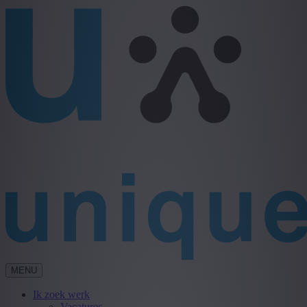
MENU
Ik zoek werk
Vacatures