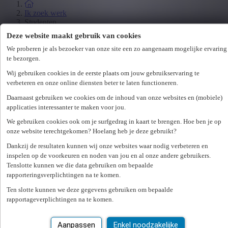
Ik zoek werk
Studenten
Deze website maakt gebruik van cookies
Jobbeurzen
Wetgeving
We proberen je als bezoeker van onze site een zo aangenaam mogelijke ervaring
te bezorgen.
Wij gebruiken cookies in de eerste plaats om jouw gebruikservaring te
Ik zoek personeel
verbeteren en onze online diensten beter te laten functioneren.
Specialisaties
Daarnaast gebruiken we cookies om de inhoud van onze websites en (mobiele)
Office
applicaties interessanter te maken voor jou.
Technicum
Customer Care
We gebruiken cookies ook om je surfgedrag in kaart te brengen. Hoe ben je op
Accounting & Finance
onze website terechtgekomen? Hoelang heb je deze gebruikt?
Human Resources
Dankzij de resultaten kunnen wij onze websites waar nodig verbeteren en
Maritiem
inspelen op de voorkeuren en noden van jou en al onze andere gebruikers.
Tenslotte kunnen we die data gebruiken om bepaalde
Ik zoek personeel
rapporteringsverplichtingen na te komen.
Hr-diensten
Ten slotte kunnen we deze gegevens gebruiken om bepaalde
rapportageverplichtingen na te komen.
Assessments
Flexi-jobs
Projectsourcing
Aanpassen
Enkel noodzakelijke
Payrolling